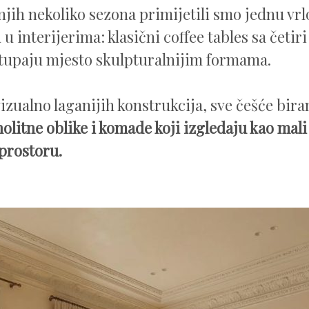
njih nekoliko sezona primijetili smo jednu vrl
 interijerima: klasični coffee tables sa četir
tupaju mjesto skulpturalnijim formama.
izualno laganijih konstrukcija, sve češće bir
olitne oblike i komade koji izgledaju kao mali
 prostoru.