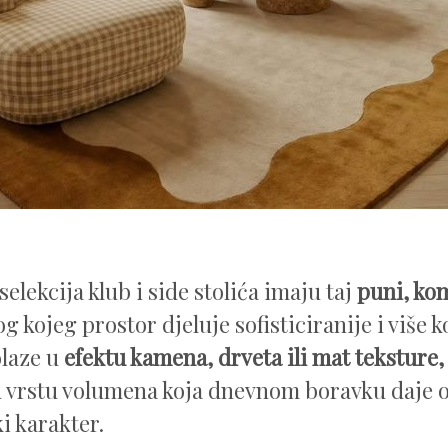
elekcija klub i side stolića imaju taj
puni, ko
g kojeg prostor djeluje sofisticiranije i više 
olaze u
efektu kamena, drveta ili mat teksture,
 vrstu volumena koja dnevnom boravku daje oz
i karakter.