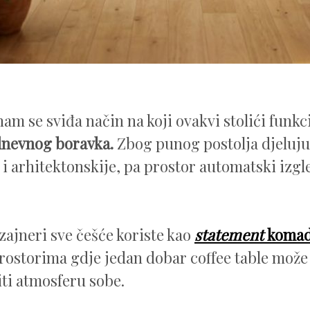
am se sviđa način na koji ovakvi stolići funkc
dnevnog boravka.
Zbog punog postolja djeluju 
 i arhitektonskije, pa prostor automatski izgle
izajneri sve češće koriste kao
statement
koma
ostorima gdje jedan dobar coffee table mož
ti atmosferu sobe.