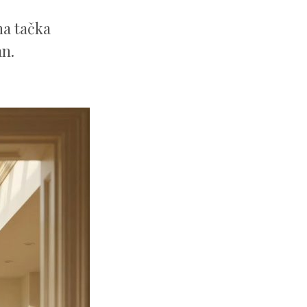
na tačka
an.