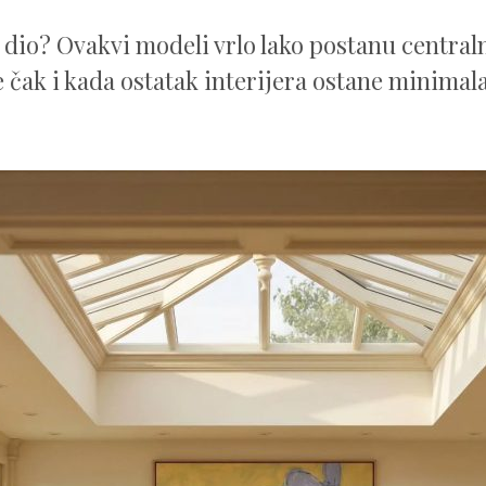
i dio? Ovakvi modeli vrlo lako postanu central
e čak i kada ostatak interijera ostane minimal