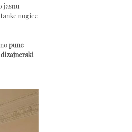
o jasnu
i tanke nogice
amo
pune
 dizajnerski