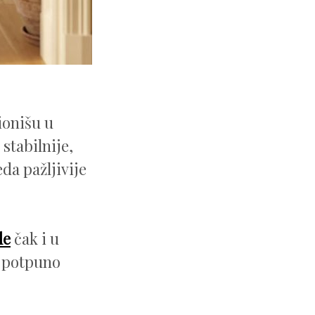
ionišu u
stabilnije,
da pažljivije
de
čak i u
e potpuno