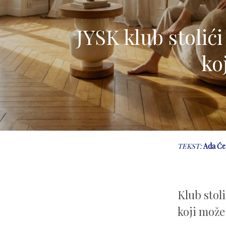
JYSK klub stolići
ko
TEKST:
Ada Će
Klub stol
koji može