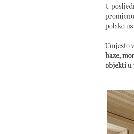
U posljed
promjenu u
polako us
Umjesto v
baze, mon
objekti u