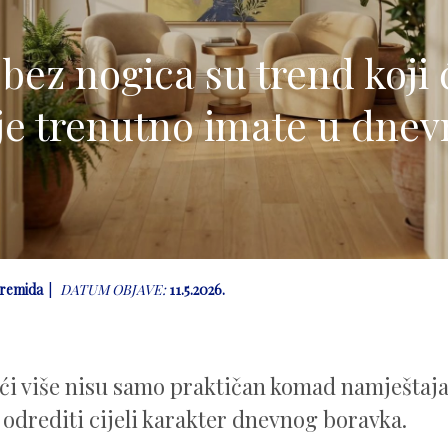
 bez nogica su trend koji
je trenutno imate u dnev
remida
DATUM OBJAVE:
11.5.2026.
ići više nisu samo praktičan komad namještaja
 odrediti cijeli karakter dnevnog boravka.