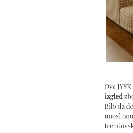
Ova JYSK s
izgled
zbo
Bilo da d
unosi onu
trendovsk