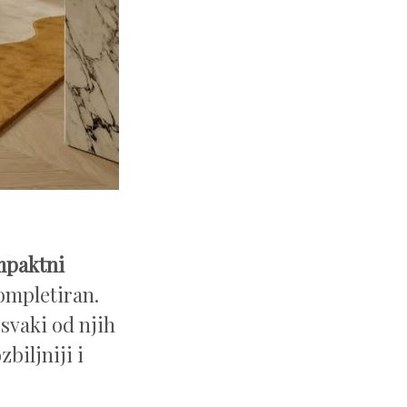
mpaktni
kompletiran.
svaki od njih
biljniji i