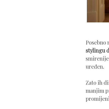
Posebno n
stylingu 
smirenije
uređen.
Zato ih d
manjim pr
promijeni