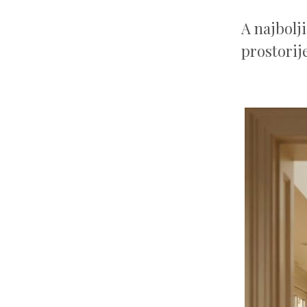
A najbolj
prostorij