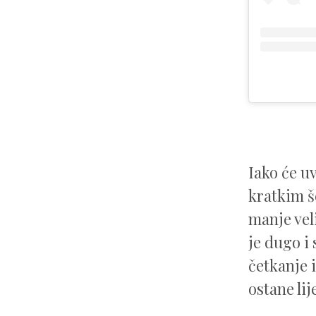
Iako će uv
kratkim š
manje vel
je dugo i 
četkanje 
ostane lij