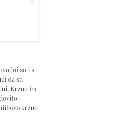
ovoljni su i s
ći da su
vni. Krzno im
edovito
 njihovo krzno