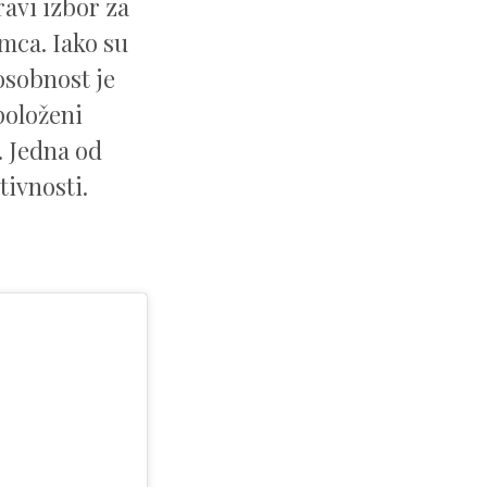
ravi izbor za
imca. Iako su
osobnost je
spoloženi
. Jedna od
tivnosti.