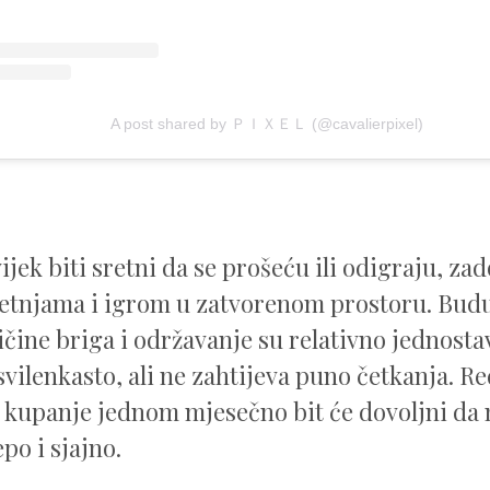
A post shared by ＰＩＸＥＬ (@cavalierpixel)
ijek biti sretni da se prošeću ili odigraju, zad
etnjama i igrom u zatvorenom prostoru. Budu
ičine briga i održavanje su relativno jednosta
svilenkasto, ali ne zahtijeva puno četkanja. R
i kupanje jednom mjesečno bit će dovoljni da
epo i sjajno.