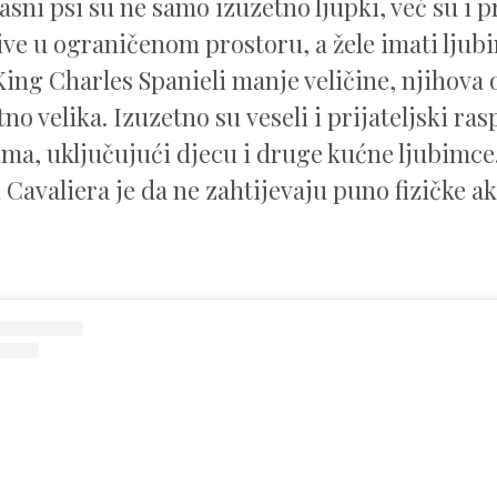
asni psi su ne samo izuzetno ljupki, već su i p
žive u ograničenom prostoru, a žele imati ljub
King Charles Spanieli manje veličine, njihova 
no velika. Izuzetno su veseli i prijateljski ra
ma, uključujući djecu i druge kućne ljubimce
 Cavaliera je da ne zahtijevaju puno fizičke ak