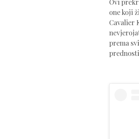
Ovi prekr
one koji 
Cavalier 
nevjerojat
prema svi
prednosti