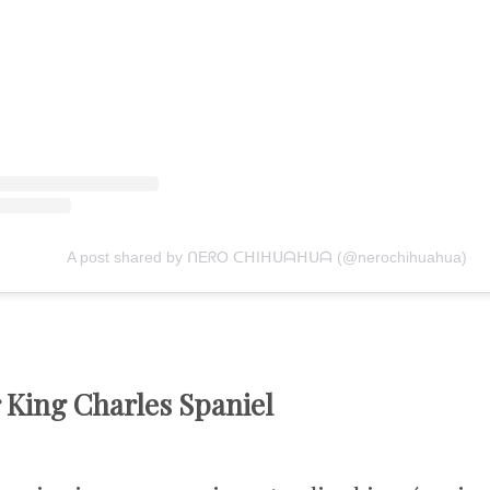
A post shared by ᑎEᖇO ᑕᕼIᕼᑌᗩᕼᑌᗩ (@nerochihuahua)
 King Charles Spaniel