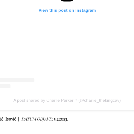
View this post on Instagram
A post shared by Charlie Parker ? (@charlie_thekingcav)
hić-Isović
DATUM OBJAVE:
5.7.2023.