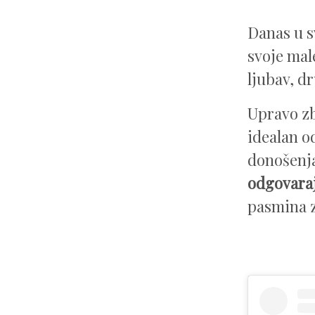
Danas u s
svoje mal
ljubav, d
Upravo zb
idealan o
donošenja
odgovara
pasmina z