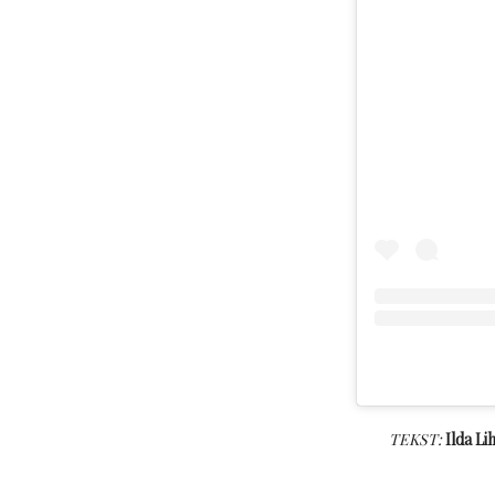
TEKST:
Ilda Li