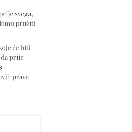
prije svega,
 domu pružiti
oje će biti
da prije
s
 ovih prava