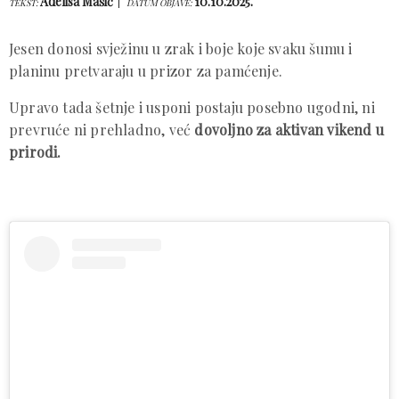
Adelisa Mašić
10.10.2025.
TEKST:
DATUM OBJAVE:
Jesen donosi svježinu u zrak i boje koje svaku šumu i
planinu pretvaraju u prizor za pamćenje.
Upravo tada šetnje i usponi postaju posebno ugodni, ni
prevruće ni prehladno, već
dovoljno za aktivan vikend u
prirodi.