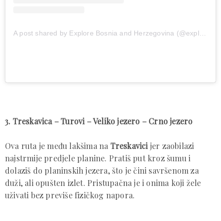
A post shared by Explore Bosnia and Herzegovina (@explore.bosnia.and.herzegovina)
3. Treskavica – Turovi – Veliko jezero – Crno jezero
Ova ruta je među lakšima na
Treskavici
jer zaobilazi
najstrmije predjele planine. Pratiš put kroz šumu i
dolaziš do planinskih jezera, što je čini savršenom za
duži, ali opušten izlet. Pristupačna je i onima koji žele
uživati bez previše fizičkog napora.