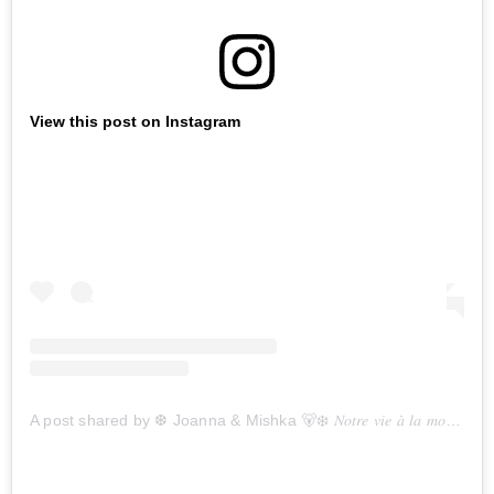
View this post on Instagram
A post shared by ❆ Joanna & Mishka 🐻‍❄️ 𝑁𝑜𝑡𝑟𝑒 𝑣𝑖𝑒 𝑎̀ 𝑙𝑎 𝑚𝑜𝑛𝑡𝑎𝑔𝑛𝑒 ⛰️ (@hikewithjo)