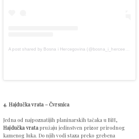
A post shared by Bosna i Hercegovina (@bosna_i_herceegovina)
4. Hajdučka vrata – Čvrsnica
Jedna od najpoznatijih planinarskih tačaka u BiH,
Hajdučka vrata
pružaju jedinstven prizor prirodnog
kamenog luka. Do njih vodi staza preko grebena