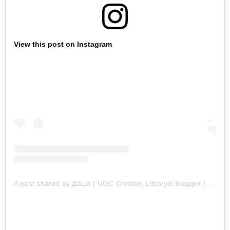
View this post on Instagram
A post shared by Даша | UGC Creator| Lifestyle Blogger (@tarasenkodasha)