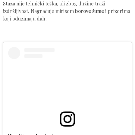
Staza nije tehnički teška, ali zbog dužine traži
izdržljivost. Nagrađuje mirisom
borove šume
i prizorima
koji oduzimaju dah.