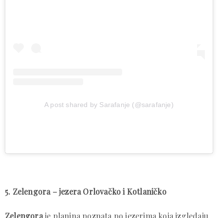
A post shared by Sarafanje (@sarafanje)
5. Zelengora – jezera Orlovačko i Kotlaničko
Zelengora
je planina poznata po jezerima koja izgledaju