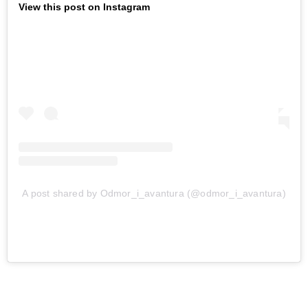
View this post on Instagram
A post shared by Odmor_i_avantura (@odmor_i_avantura)