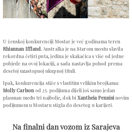
U ženskoj konkurenciji Mostar je već godinama teren
Rhiannan Iffland.
Australka je na Starom mostu slavila
rekordna četiri puta, jedina je skakačica s više od jedne
pobjede na ovoj lokaciji, a sada nastavlja pohod prema
desetoj uzastopnoj ukupnoj tituli.
Ipak, konkurencija stiže s vlastitim velikim brojkama:
Molly Carlson
od 25. podijuma dijeli još samo jedan
plasman među tri najbolje, dok bi
Xantheia Pennisi
novim
podijumom u Mostaru stigla do desetog u karijeri.
Na finalni dan vozom iz Sarajeva