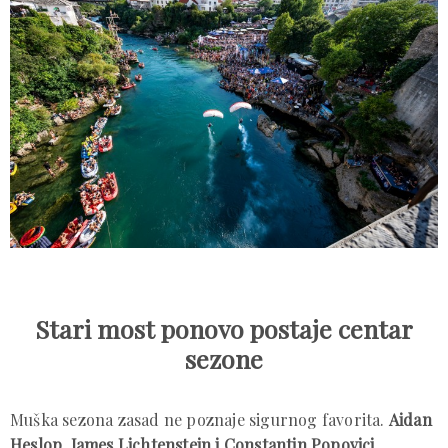
Stari most ponovo postaje centar
sezone
Muška sezona zasad ne poznaje sigurnog favorita.
Aidan
Heslop, James Lichtenstein i Constantin Popovici