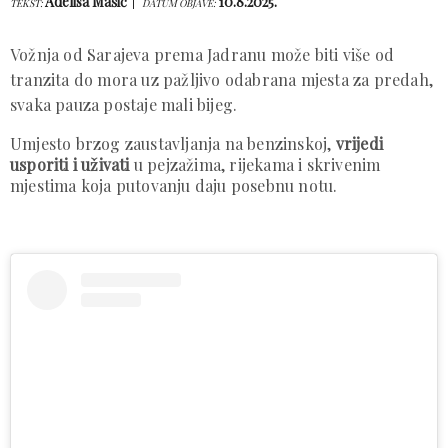
Adelisa Mašić
10.8.2025.
TEKST:
DATUM OBJAVE:
Vožnja od Sarajeva prema Jadranu može biti više od
tranzita do mora uz pažljivo odabrana mjesta za predah,
svaka pauza postaje mali bijeg.
Umjesto brzog zaustavljanja na benzinskoj,
vrijedi
usporiti i uživati
u pejzažima, rijekama i skrivenim
mjestima koja putovanju daju posebnu notu.