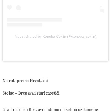
A post shared by Konoba Ceklin (@konoba_ceklin)
Na ruti prema Hrvatskoj
Stolac – Bregava i stari mostići
Grad na rijeci Bregavi nudi mirnu šetnju uz kamene