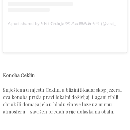
A post shared by 𝐕𝐢𝐬𝐢𝐭 𝐂𝐞𝐭𝐢𝐧𝐣𝐞 🗺📍🚗🚌🚲🛵🚶🏻 (@visit_cetinje)
Konoba Ceklin
Smještena u mjestu Ceklin, u blizini Skadarskog jezera,
ova konoba pruža pravi lokalni doživljaj. Lagani riblji
obrok ili domaća jela u hladu vinove loze uz mirnu
atmosferu – savršen predah prije dolaska na obalu.