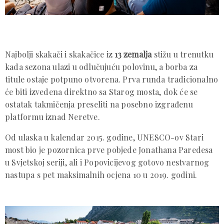
Najbolji skakači i skakačice iz
13 zemalja
stižu u trenutku
kada sezona ulazi u odlučujuću polovinu, a borba za
titule ostaje potpuno otvorena. Prva runda tradicionalno
će biti izvedena direktno sa Starog mosta, dok će se
ostatak takmičenja preseliti na posebno izgrađenu
platformu iznad Neretve.
Od ulaska u kalendar 2015. godine, UNESCO-ov Stari
most bio je pozornica prve pobjede Jonathana Paredesa
u Svjetskoj seriji, ali i Popovicijevog gotovo nestvarnog
nastupa s pet maksimalnih ocjena 10 u 2019. godini.