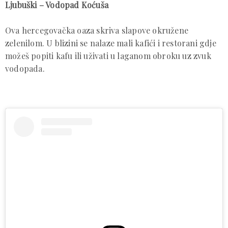
Ljubuški – Vodopad Koćuša
Ova hercegovačka oaza skriva slapove okružene
zelenilom. U blizini se nalaze mali kafići i restorani gdje
možeš popiti kafu ili uživati u laganom obroku uz zvuk
vodopada.