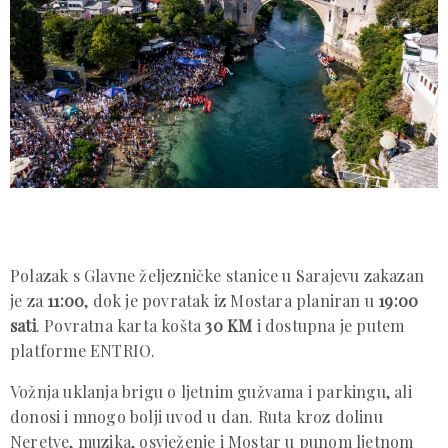
Polazak s Glavne željezničke stanice u Sarajevu zakazan
je za
11:00
, dok je povratak iz Mostara planiran u
19:00
sati
. Povratna karta košta
30 KM
i dostupna je putem
platforme ENTRIO.
Vožnja uklanja brigu o ljetnim gužvama i parkingu, ali
donosi i mnogo bolji uvod u dan. Ruta kroz dolinu
Neretve, muzika, osvježenje i Mostar u punom ljetnom