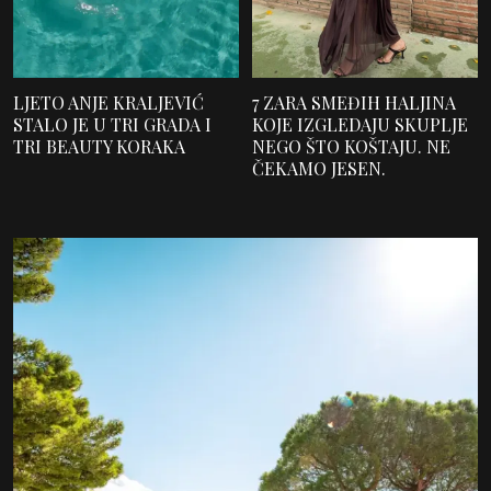
LJETO ANJE KRALJEVIĆ
7 ZARA SMEĐIH HALJINA
STALO JE U TRI GRADA I
KOJE IZGLEDAJU SKUPLJE
TRI BEAUTY KORAKA
NEGO ŠTO KOŠTAJU. NE
ČEKAMO JESEN.