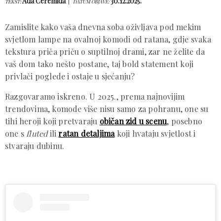
Ada Ćeremida
30.12.2025.
TEKST:
DATUM OBJAVE:
Zamislite kako vaša dnevna soba oživljava pod mekim
svjetlom lampe na ovalnoj komodi od ratana, gdje svaka
tekstura priča priču o suptilnoj drami, zar ne želite da
vaš dom tako nešto postane, taj bold statement koji
privlači poglede i ostaje u sjećanju?
Razgovaramo iskreno. U 2025., prema najnovijim 
trendovima, komode više nisu samo za pohranu, one su 
tihi heroji koji pretvaraju 
običan zid u scenu
, posebno 
one s 
fluted 
ili 
ratan detaljima
 koji hvataju svjetlost i 
stvaraju dubinu. 