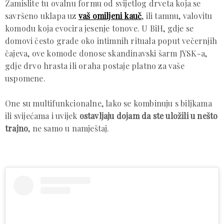
Zamislite tu ovalnu formu od svijetlog drveta koja se
savršeno uklapa uz
vaš omiljeni kauč
, ili tamnu, valovitu
komodu koja evocira jesenje tonove. U BiH, gdje se
domovi često grade oko intimnih rituala poput večernjih
čajeva, ove komode donose skandinavski šarm JYSK-a,
gdje drvo hrasta ili oraha postaje platno za vaše
uspomene.
One su multifunkcionalne, lako se kombinuju s biljkama
ili svijećama i uvijek
ostavljaju dojam da ste uložili u nešto
trajno
, ne samo u namještaj.