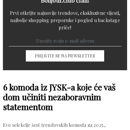
Bonjour.club član!
Prvi otkrijte najnovije trendove, ekskluzivne vijesti,
najbolje shopping preporuke i pogled u backstage
priče!
PRIJAVITE SE NA NEWSLETTER
6 komoda iz JYSK-a koje će vaš
dom učiniti nezaboravnim
statementom
Evo selekcije šest trendovskih komoda za 2025., 