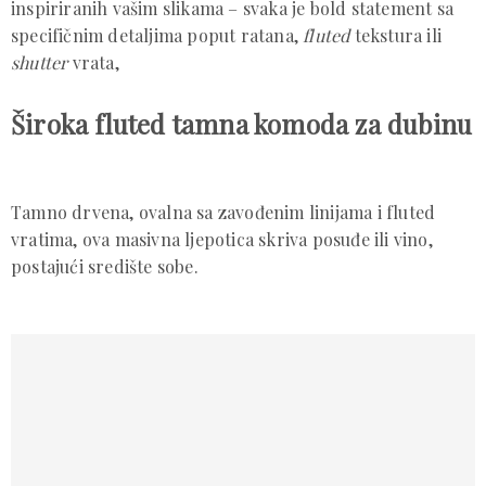
inspiriranih vašim slikama – svaka je bold statement sa 
specifičnim detaljima poput ratana, 
fluted 
tekstura ili 
shutter 
vrata,        
Široka fluted tamna komoda za dubinu
Tamno drvena, ovalna sa zavođenim linijama i fluted 
vratima, ova masivna ljepotica skriva posuđe ili vino, 
postajući središte sobe.
