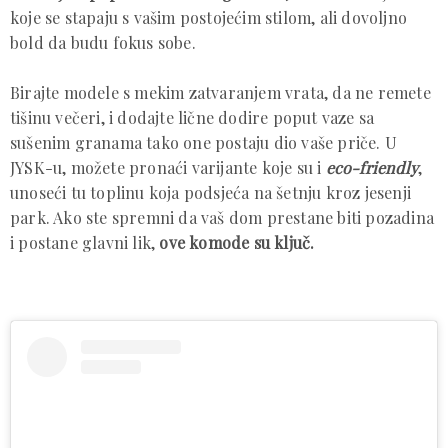
koje se stapaju s vašim postojećim stilom, ali dovoljno
bold da budu fokus sobe.
Birajte modele s mekim zatvaranjem vrata, da ne remete
tišinu večeri, i dodajte lične dodire poput vaze sa
sušenim granama tako one postaju dio vaše priče. U
JYSK-u, možete pronaći varijante koje su i
eco-friendly
,
unoseći tu toplinu koja podsjeća na šetnju kroz jesenji
park. Ako ste spremni da vaš dom prestane biti pozadina
i postane glavni lik,
ove komode su ključ.