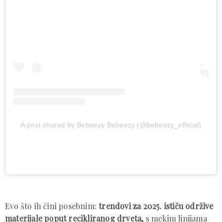
A post shared by Bebeezy Bebeezy (@bebeezy_official)
Evo što ih čini posebnim:
trendovi za 2025. ističu održive
materijale poput recikliranog drveta,
s mekim linijama