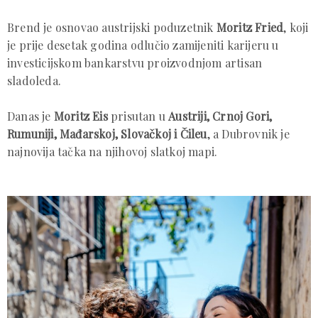
Brend je osnovao austrijski poduzetnik
Moritz Fried
, koji
je prije desetak godina odlučio zamijeniti karijeru u
investicijskom bankarstvu proizvodnjom artisan
sladoleda.
Danas je
Moritz Eis
prisutan u
Austriji, Crnoj Gori,
Rumuniji, Mađarskoj, Slovačkoj i Čileu
, a Dubrovnik je
najnovija tačka na njihovoj slatkoj mapi.