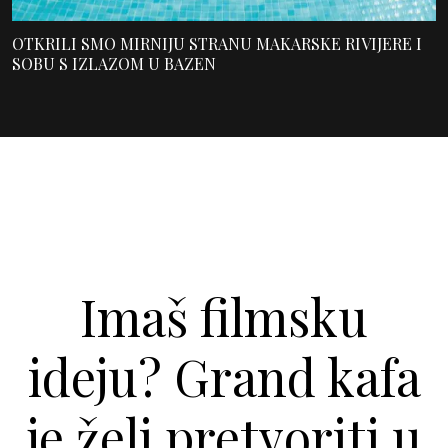
OTKRILI SMO MIRNIJU STRANU MAKARSKE RIVIJERE I
SOBU S IZLAZOM U BAZEN
Imaš filmsku
ideju? Grand kafa
je želi pretvoriti u