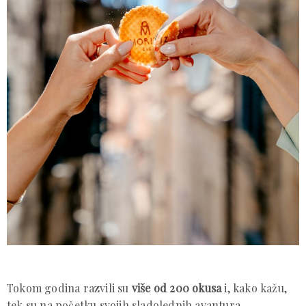
Tokom godina razvili su
više od 200 okusa
i, kako kažu,
tek su na početku svojih sladolednih avantura