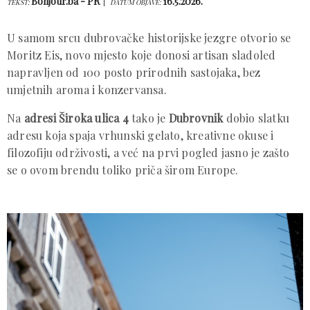
Bonjour.ba - PR
16.5.2026.
TEKST:
DATUM OBJAVE:
U samom srcu dubrovačke historijske jezgre otvorio se
Moritz Eis, novo mjesto koje donosi artisan sladoled
napravljen od 100 posto prirodnih sastojaka, bez
umjetnih aroma i konzervansa.
Na
adresi Široka ulica 4
tako je
Dubrovnik
dobio slatku
adresu koja spaja vrhunski gelato, kreativne okuse i
filozofiju održivosti, a već na prvi pogled jasno je zašto
se o ovom brendu toliko priča širom Europe.