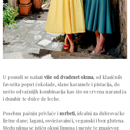
U ponudi se nalazi
više od dvadeset okusa
, od klasičnih
favorita poput čokolade, slane karamele i pistacija, do
nešto odvažnijih kombinacija kao što su crvena narandža
i đumbir te dulce de leche.
Posebnu pažnju privlače i
sorbeti
, idealni za dubrovačke
ljetne dane; lagani, osvježavajući, veganski i bez glutena.
Među njima se ističu okusi limuna i mente te zmajevog