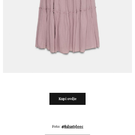
Kupi ovdje
Foto:
@lulustyleec