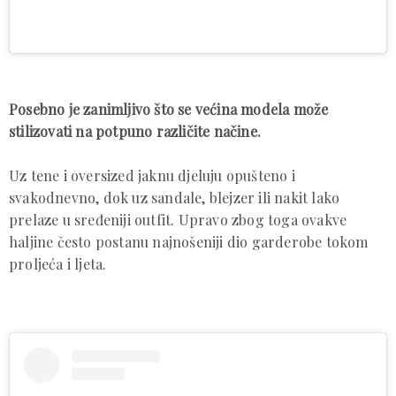
Posebno je zanimljivo što se većina modela može
stilizovati na potpuno različite načine.
Uz tene i oversized jaknu djeluju opušteno i
svakodnevno, dok uz sandale, blejzer ili nakit lako
prelaze u sređeniji outfit. Upravo zbog toga ovakve
haljine često postanu najnošeniji dio garderobe tokom
proljeća i ljeta.