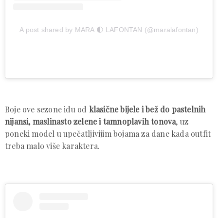
A post shared by MARA 🌓 LAFONTAN (@maralafontan)
Boje ove sezone idu od
klasične bijele i bež do pastelnih
nijansi,
maslinasto zelene i tamnoplavih tonova
, uz
poneki model u upečatljivijim bojama za dane kada outfit
treba malo više karaktera.