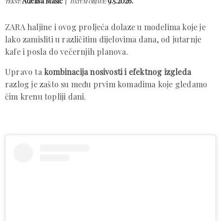
Adelisa Mašić
9.5.2026.
TEKST:
DATUM OBJAVE:
ZARA haljine i ovog proljeća dolaze u modelima koje je
lako zamisliti u različitim dijelovima dana, od jutarnje
kafe i posla do večernjih planova.
Upravo ta
kombinacija nosivosti i efektnog izgleda
razlog je zašto su među prvim komadima koje gledamo
čim krenu topliji dani.