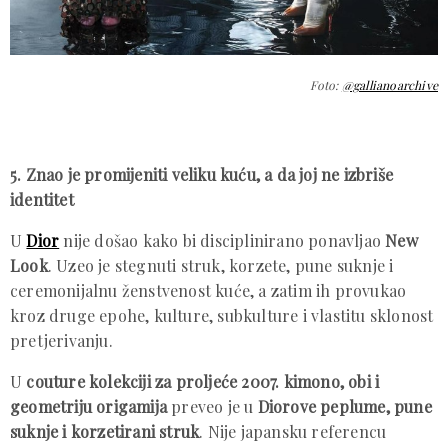
Foto:
@gallianoarchive
5. Znao je promijeniti veliku kuću, a da joj ne izbriše
identitet
U
Dior
nije došao kako bi disciplinirano ponavljao
New
Look
. Uzeo je stegnuti struk, korzete, pune suknje i
ceremonijalnu ženstvenost kuće, a zatim ih provukao
kroz druge epohe, kulture, subkulture i vlastitu sklonost
pretjerivanju.
U
couture kolekciji za proljeće 2007. kimono, obi i
geometriju origamija
preveo je u
Diorove peplume, pune
suknje i korzetirani struk
. Nije japansku referencu