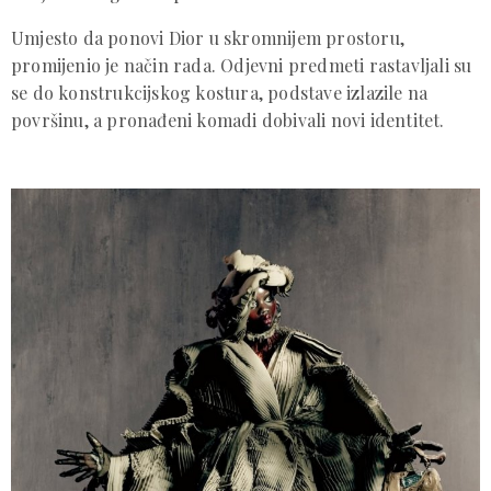
Umjesto da ponovi Dior u skromnijem prostoru,
promijenio je način rada. Odjevni predmeti rastavljali su
se do konstrukcijskog kostura, podstave izlazile na
površinu, a pronađeni komadi dobivali novi identitet.