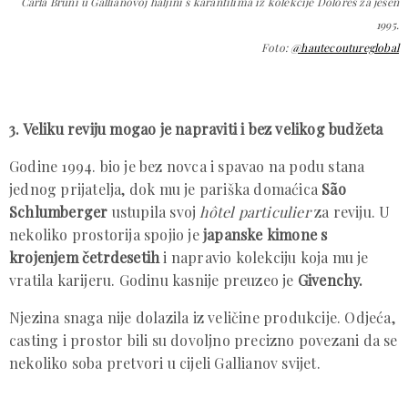
Carla Bruni u Gallianovoj haljini s karanfilima iz kolekcije
Dolores
za jesen
1995.
Foto:
@hautecoutureglobal
3. Veliku reviju mogao je napraviti i bez velikog budžeta
Godine 1994. bio je bez novca i spavao na podu stana
jednog prijatelja, dok mu je pariška domaćica
São
Schlumberger
ustupila svoj
hôtel particulier
za reviju. U
nekoliko prostorija spojio je
japanske kimone s
krojenjem četrdesetih
i napravio kolekciju koja mu je
vratila karijeru. Godinu kasnije preuzeo je
Givenchy.
Njezina snaga nije dolazila iz veličine produkcije. Odjeća,
casting i prostor bili su dovoljno precizno povezani da se
nekoliko soba pretvori u cijeli Gallianov svijet.