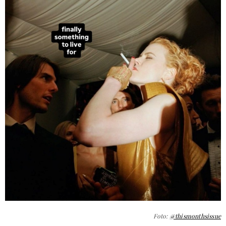
Foto:
@thismonthsissue