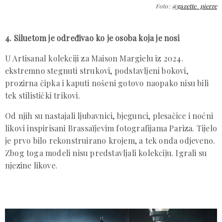
Foto:
@gazette_pierre
4. Siluetom je određivao ko je osoba koja je nosi
U Artisanal kolekciji za Maison Margielu iz 2024.
ekstremno stegnuti strukovi, podstavljeni bokovi,
prozirna čipka i kaputi nošeni gotovo naopako nisu bili
tek stilistički trikovi.
Od njih su nastajali ljubavnici, bjegunci, plesačice i noćni
likovi inspirisani Brassaïjevim fotografijama Pariza. Tijelo
je prvo bilo rekonstruirano krojem, a tek onda odjeveno.
Zbog toga modeli nisu predstavljali kolekciju. Igrali su
njezine likove.