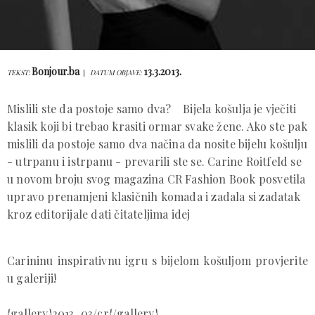
Bonjour.ba
13.3.2013.
TEKST:
DATUM OBJAVE:
Mislili ste da postoje samo dva? Bijela košulja je vječiti
klasik koji bi trebao krasiti ormar svake žene. Ako ste pak
mislili da postoje samo dva načina da nosite bijelu košulju
- utrpanu i istrpanu - prevarili ste se. Carine Roitfeld se
u novom broju svog magazina CR Fashion Book posvetila
upravo prenamjeni klasičnih komada i zadala si zadatak
kroz editorijale dati čitateljima idej
Carininu inspirativnu igru s bijelom košuljom provjerite
u galeriji!
{gallery}2013_03/cr{/gallery}