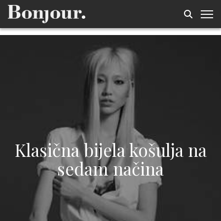
Klasična bijela košulja na
sedam načina