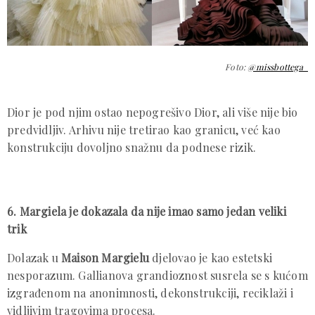
Foto:
@missbottega_
Dior je pod njim ostao nepogrešivo Dior, ali više nije bio
predvidljiv. Arhivu nije tretirao kao granicu, već kao
konstrukciju dovoljno snažnu da podnese rizik.
6. Margiela je dokazala da nije imao samo jedan veliki
trik
Dolazak u
Maison Margielu
djelovao je kao estetski
nesporazum. Gallianova grandioznost susrela se s kućom
izgrađenom na anonimnosti, dekonstrukciji, reciklaži i
vidljivim tragovima procesa.