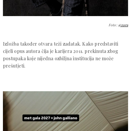
Foto:
@zara
Izložba također otvara teži zadatak. Kako predstaviti
cijeli opus autora čija je karijera 2011. prekinuta zbog
postupaka koje nijedna ozbiljna institucija ne može
prešutjeti.