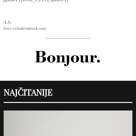
A.S.
Foto: crfashionbook.com
NAJČITANIJE