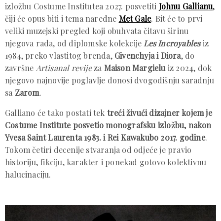
izložbu Costume Institutea 2027. posvetiti
Johnu Gallianu
,
čiji će opus biti i tema naredne
Met Gale
. Bit će to prvi
veliki muzejski pregled koji obuhvata čitavu širinu
njegova rada, od diplomske kolekcije
Les Incroyables
iz
1984, preko vlastitog brenda,
Givenchyja i Diora
, do
završne
Artisanal revije
za
Maison Margielu
iz 2024, dok
njegovo najnovije poglavlje donosi dvogodišnju saradnju
sa
Zarom
.
Galliano će tako postati tek
treći živući dizajner kojem je
Costume Institute posvetio monografsku izložbu, nakon
Yvesa Saint Laurenta 1983. i Rei Kawakubo 2017. godine
.
Tokom četiri decenije stvaranja od odjeće je pravio
historiju, fikciju, karakter i ponekad gotovo kolektivnu
halucinaciju.