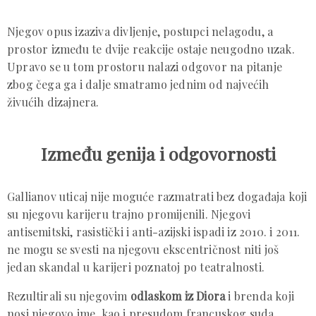
Njegov opus izaziva divljenje, postupci nelagodu, a
prostor između te dvije reakcije ostaje neugodno uzak.
Upravo se u tom prostoru nalazi odgovor na pitanje
zbog čega ga i dalje smatramo jednim od najvećih
živućih dizajnera.
Između genija i odgovornosti
Gallianov uticaj nije moguće razmatrati bez događaja koji
su njegovu karijeru trajno promijenili. Njegovi
antisemitski, rasistički i anti-azijski ispadi iz 2010. i 2011.
ne mogu se svesti na njegovu ekscentričnost niti još
jedan skandal u karijeri poznatoj po teatralnosti.
Rezultirali su njegovim
odlaskom iz Diora
i brenda koji
nosi njegovo ime, kao i presudom francuskog suda.