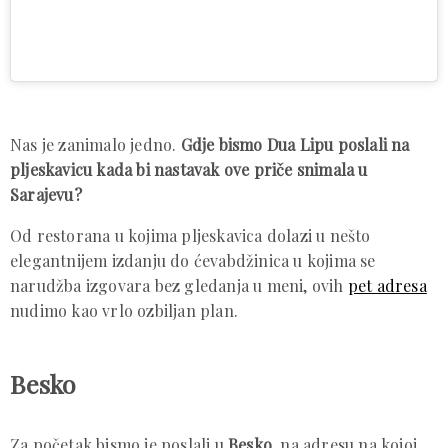
Nas je zanimalo jedno.
Gdje bismo Dua Lipu poslali na
pljeskavicu kada bi nastavak ove priče snimala u
Sarajevu?
Od restorana u kojima pljeskavica dolazi u nešto
elegantnijem izdanju do ćevabdžinica u kojima se
narudžba izgovara bez gledanja u meni, ovih
pet adresa
nudimo kao vrlo ozbiljan plan.
Besko
Za početak bismo je poslali u
Besko
, na adresu na kojoj