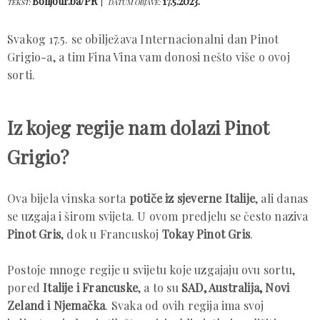
Bonjour.ba/PR
17.5.2023.
TEKST:
DATUM OBJAVE:
Svakog 17.5. se obilježava Internacionalni dan Pinot
Grigio-a, a tim Fina Vina vam donosi nešto više o ovoj
sorti.
Iz kojeg regije nam dolazi Pinot
Grigio?
Ova bijela vinska sorta
potiče iz sjeverne Italije
, ali danas
se uzgaja i širom svijeta. U ovom predjelu se često naziva
Pinot Gris
, dok u Francuskoj
Tokay Pinot Gris
.
Postoje mnoge regije u svijetu koje uzgajaju ovu sortu,
pored
Italije i Francuske
, a to su
SAD, Australija, Novi
Zeland i Njemačka
. Svaka od ovih regija ima svoj