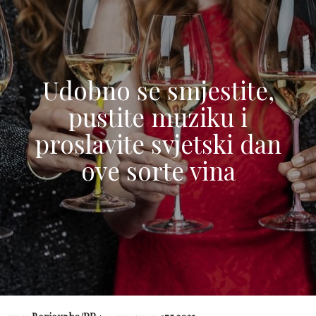
Udobno se smjestite,
pustite muziku i
proslavite svjetski dan
ove sorte vina