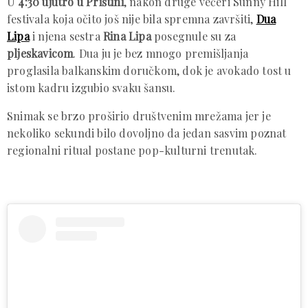
U
4:30 ujutro u Prištini
, nakon druge večeri Sunny Hill
festivala koja očito još nije bila spremna završiti,
Dua
Lipa
i njena sestra
Rina Lipa
posegnule su za
pljeskavicom
. Dua ju je bez mnogo premišljanja
proglasila balkanskim doručkom, dok je avokado tost u
istom kadru izgubio svaku šansu.
Snimak se brzo proširio društvenim mrežama jer je
nekoliko sekundi bilo dovoljno da jedan sasvim poznat
regionalni ritual postane pop-kulturni trenutak.