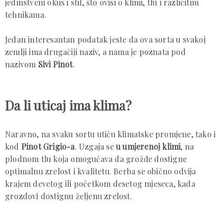
jedinstveni okus i stil, što ovisi o klimi, tlu i različitim
tehnikama.
Jedan interesantan podatak jeste da ova sorta u svakoj
zemlji ima drugačiji naziv, a nama je poznata pod
nazivom
Sivi Pinot
.
Da li uticaj ima klima?
Naravno, na svaku sortu utiču klimatske promjene, tako i
kod
Pinot Grigio-a
. Uzgaja se
u umjerenoj klimi
, na
plodnom tlu koja omogućava da grožđe dostigne
optimalnu zrelost i kvalitetu. Berba se obično odvija
krajem devetog ili početkom desetog mjeseca, kada
grozdovi dostignu željenu zrelost.