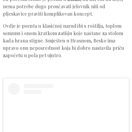
nema potrebe dugo proučavati jelovnik niti od
pljeskavice praviti komplikovan koncept.
Ovdje je poenta u klasičnoj narudžbi s roštilja, toplom
somunu i onom kratkom zatišju koje nastane za stolom
kada hrana stigne. Smješten u Hrasnom, Besko ima
upravo onu neposrednost koja bi dobro nastavila priču
započetu u pola pet ujutro.