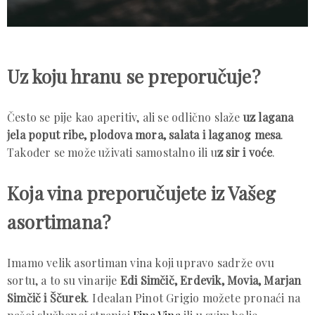
Uz koju hranu se preporučuje?
Često se pije kao aperitiv, ali se odlično slaže
uz lagana
jela poput ribe, plodova mora, salata i laganog mesa
.
Također se može uživati samostalno ili u
z sir i voće
.
Koja vina preporučujete iz Vašeg
asortimana?
Imamo velik asortiman vina koji upravo sadrže ovu
sortu, a to su vinarije
Edi Simčič, Erdevik, Movia, Marjan
Simčič i Ščurek
. Idealan Pinot Grigio možete pronaći na