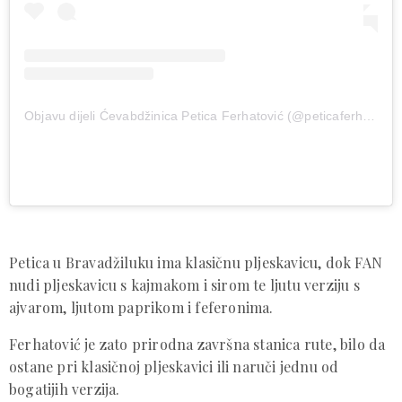
Objavu dijeli Ćevabdžinica Petica Ferhatović (@peticaferhatovic)
Petica u Bravadžiluku ima klasičnu pljeskavicu, dok FAN
nudi pljeskavicu s kajmakom i sirom te ljutu verziju s
ajvarom, ljutom paprikom i feferonima.
Ferhatović je zato prirodna završna stanica rute, bilo da
ostane pri klasičnoj pljeskavici ili naruči jednu od
bogatijih verzija.