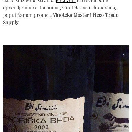
našoj službenoj stranici
Fina Vina
ili u svim bolje
opremljenim restoranima, vinotekama i shopovima,
poput Šamon promet,
Vinoteka Mostar
i
Neco Trade
Supply
.