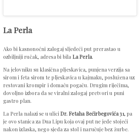
La Perla
Ako bi kasnonoćni zalogaj sljedeći put prerastao u
ozbiljniji ručak, adresa bi bila
La Perla
.
Na jelovniku su klasična pljeskavica, punjena verzija sa
sirom i feta sirom te pljeskavica u kajmaku, poslužena uz
restovani krompir i domaću pogaču. Drugim riječima,
dovoljno izbora da se viralni zalogaj pretvori u puni
gastro plan.
La Perla nalazi se u ulici
Dr. Fetaha Bećirbegovića 31
, pa
je ovo stanica za Dua Lipu koja ovaj put ne jede stojeći
nakon izlaska, nego sjeda za stol i naručuje bez žurbe.