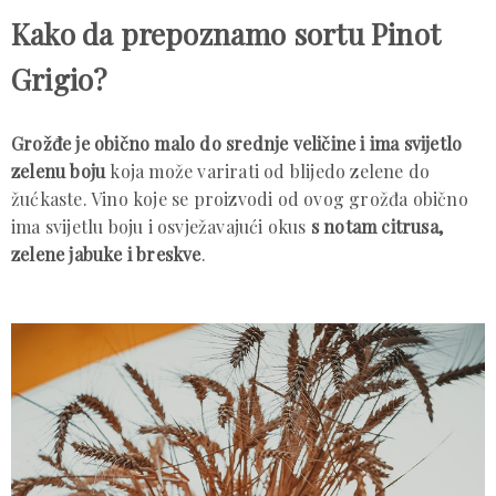
Kako da prepoznamo sortu Pinot
Grigio?
Grožđe je obično malo do srednje veličine i ima svijetlo
zelenu boju
koja može varirati od blijedo zelene do
žućkaste. Vino koje se proizvodi od ovog grožđa obično
ima svijetlu boju i osvježavajući okus
s notam citrusa,
zelene jabuke i breskve
.