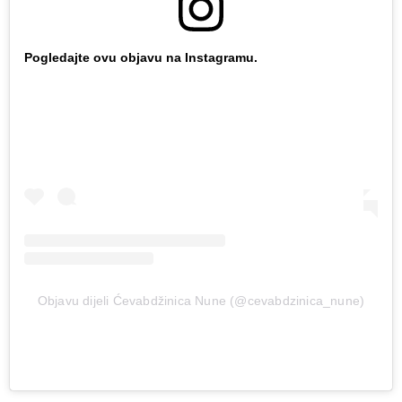
Pogledajte ovu objavu na Instagramu.
Objavu dijeli Ćevabdžinica Nune (@cevabdzinica_nune)