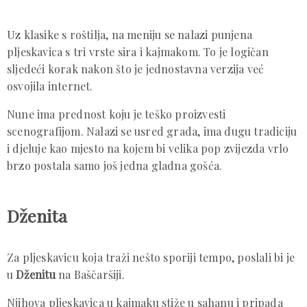
Uz klasike s roštilja, na meniju se nalazi punjena
pljeskavica s tri vrste sira i kajmakom. To je logičan
sljedeći korak nakon što je jednostavna verzija već
osvojila internet.
Nune ima prednost koju je teško proizvesti
scenografijom. Nalazi se usred grada, ima dugu tradiciju
i djeluje kao mjesto na kojem bi velika pop zvijezda vrlo
brzo postala samo još jedna gladna gošća.
Dženita
Za pljeskavicu koja traži nešto sporiji tempo, poslali bi je
u
Dženitu
na Baščaršiji.
Njihova pljeskavica u kajmaku stiže u sahanu i pripada