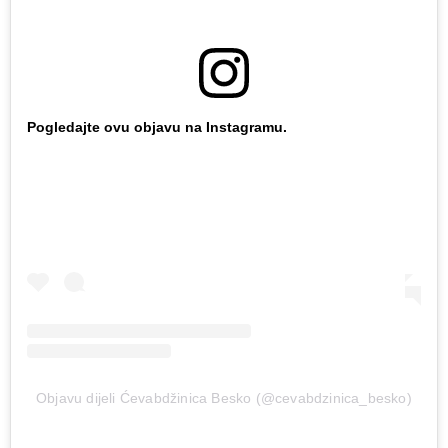
Pogledajte ovu objavu na Instagramu.
Objavu dijeli Ćevabdžinica Besko (@cevabdzinica_besko)