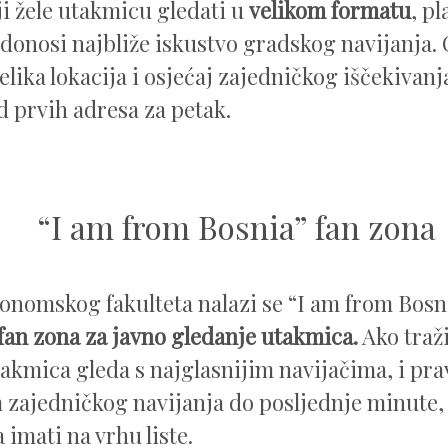
ji žele utakmicu gledati u
velikom formatu
, p
 donosi najbliže iskustvo gradskog navijanja.
elika lokacija i osjećaj zajedničkog iščekivanj
 prvih adresa za petak.
“I am from Bosnia” fan zona
onomskog fakulteta nalazi se “I am from Bosni
fan zona za javno gledanje utakmica.
Ako traž
takmica gleda s najglasnijim navijačima, i pr
 zajedničkog navijanja do posljednje minute, 
 imati na vrhu liste.