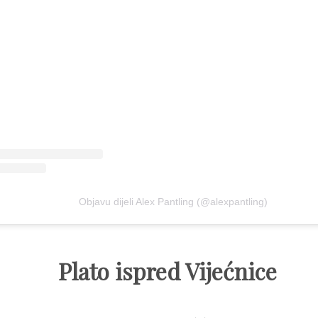
Objavu dijeli Alex Pantling (@alexpantling)
Plato ispred Vijećnice