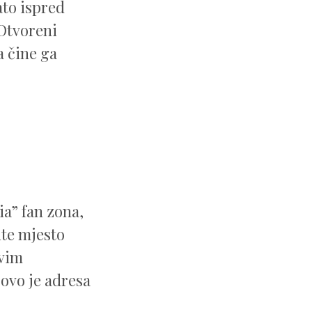
lato ispred
 Otvoreni
a čine ga
a” fan zona,
ite mjesto
avim
ovo je adresa