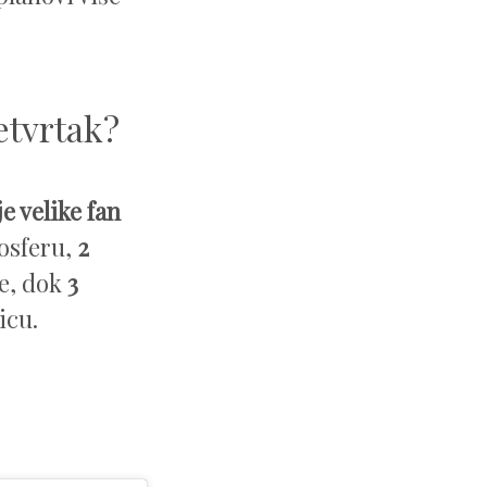
etvrtak?
je velike fan
osferu,
2
e, dok
3
icu.