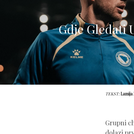
Gdje Gledati 
TEKST:
Lamija
Grupni ch
dolazi prv