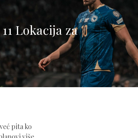
11 Lokacija za
već pita ko
planovi više