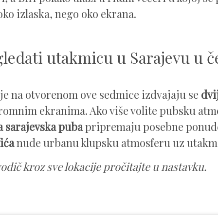
oko izlaska, nego oko ekrana.
gledati utakmicu u Sarajevu u č
je na otvorenom ove sedmice izdvajaju se
dvi
romnim ekranima. Ako više volite pubsku atm
 sarajevska puba
pripremaju posebne ponud
fića
nude urbanu klupsku atmosferu uz utakm
odič kroz sve lokacije pročitajte u nastavku.