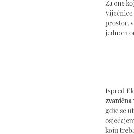
Za one ko
Vijećnice
prostor, v
jednom od
Ispred Ek
zvanična 
gdje se u
osjećajem
koju treba