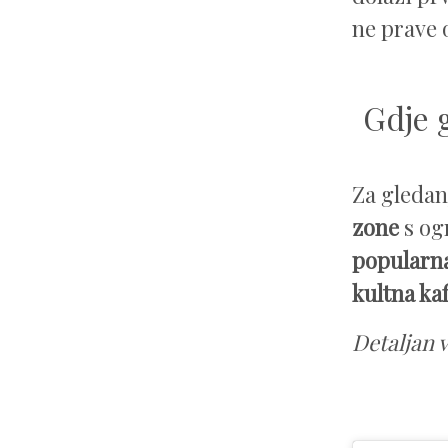
ne prave 
Gdje 
Za gledan
zone
s og
popularna
kultna ka
Detaljan v