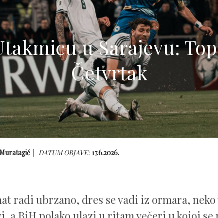
Utakmicu u Sarajevu: Top 
Četvrtak
 Muratagić
DATUM OBJAVE:
17.6.2026.
at radi ubrzano, dres se vadi iz ormara, neko 
i, a BiH polako ulazi u ritam večeri u kojoj se 