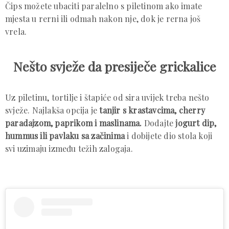
Čips možete ubaciti paralelno s piletinom ako imate
mjesta u rerni ili odmah nakon nje, dok je rerna još
vrela.
Nešto svježe da presiječe grickalice
Uz piletinu, tortilje i štapiće od sira uvijek treba nešto
svježe. Najlakša opcija je
tanjir s krastavcima, cherry
paradajzom, paprikom i maslinama.
Dodajte
jogurt dip,
hummus ili pavlaku sa začinima
i dobijete dio stola koji
svi uzimaju između težih zalogaja.