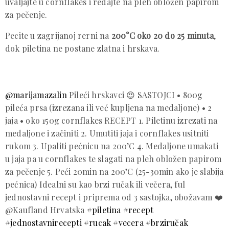
uvaljajte u cornflakes i redajte na pleh obložen papirom
za pečenje.
Pecite u zagrijanoj rerni na
200°C oko 20 do 25 minuta
,
dok piletina ne postane zlatna i hrskava.
@marijamazalin
Pileći hrskavci 😍 SASTOJCI • 800g
pileća prsa (izrezana ili već kupljena na medaljone) • 2
jaja • oko 150g cornflakes RECEPT 1. Piletinu izrezati na
medaljone i začiniti 2. Umutiti jaja i cornflakes usitniti
rukom 3. Upaliti pećnicu na 200’C 4. Medaljone umakati
u jaja pa u cornflakes te slagati na pleh obložen papirom
za pečenje 5. Peći 20min na 200’C (25-30min ako je slabija
pećnica) Idealni su kao brzi ručak ili večera, ful
jednostavni recept i priprema od 3 sastojka, obožavam ❤️
@Kaufland Hrvatska
#piletina
#recept
#jednostavnirecepti
#rucak
#vecera
#brziručak