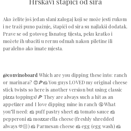
Hrskavi štapići od sira
Ako želite još jedan slani zalogaj koji se može jesti rukom
i ne traži puno pažnje, štapići od sira su najlakši dodatak.
Prave se od gotovog lisnatog tijesta, peku kratko i
možete ih ubaciti u rernu odmah nakon piletine ili
paralelno ako imate mjesta.
@convinoboard
Which are you dipping these into: ranch
or marinara? 😍🍕🧀 You guys LOVED my original cheese
stick twists so here is another version but using classic
pizza toppings! 🍕 They are always such a hit as an
appetizer and I love dipping mine in ranch 🤤 What
you’ll need: 🧀 puff pastry sheet 🧀 tomato sauce 🧀
pepperoni 🧀 mozzarella cheese (freshly shredded
always 🫶🏻) 🧀 Parmesan cheese 🧀 egg (egg wash) 🧀