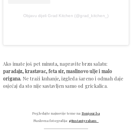
Objavu dijeli Grad Kitchen (@grad_kitchen_)
Ako imate još pet minuta, napravite brzu salatu:
paradajz, krastavac, feta sir, maslinovo ulje i malo
origana.
Ne traži kuhanje, izgleda šareno i odmah daje
osjećaj da sto nije sastavljen samo od grickalica.
Pogledajte najnovije teme na
Bonjour.ba
Naslovna fotografija:
@instantgraham_