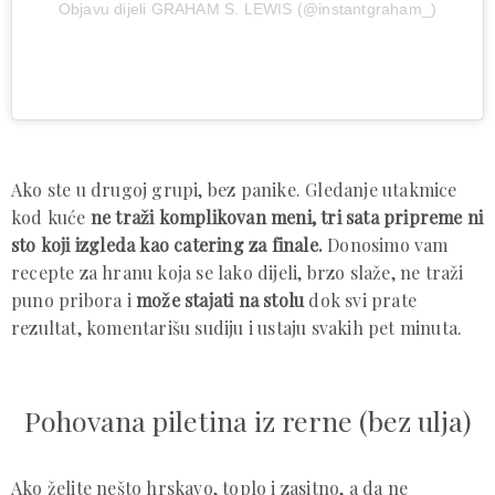
Objavu dijeli GRAHAM S. LEWIS (@instantgraham_)
Ako ste u drugoj grupi, bez panike. Gledanje utakmice
kod kuće
ne traži komplikovan meni, tri sata pripreme ni
sto koji izgleda kao catering za finale.
Donosimo vam
recepte za hranu koja se lako dijeli, brzo slaže, ne traži
puno pribora i
može stajati na stolu
dok svi prate
rezultat, komentarišu sudiju i ustaju svakih pet minuta.
Pohovana piletina iz rerne (bez ulja)
Ako želite nešto hrskavo, toplo i zasitno, a da ne