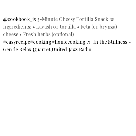
@cookbook_is
5-Minute Cheesy Tortilla Snack 🫓
Ingredients: • Lavash or tortilla • Feta (or brynza)
cheese • Fresh herbs (optional)
#easyrecipe
#cooking
#homecooking
♬ In the Stillness -
Gentle Relax Quartet,United Jazz Radio