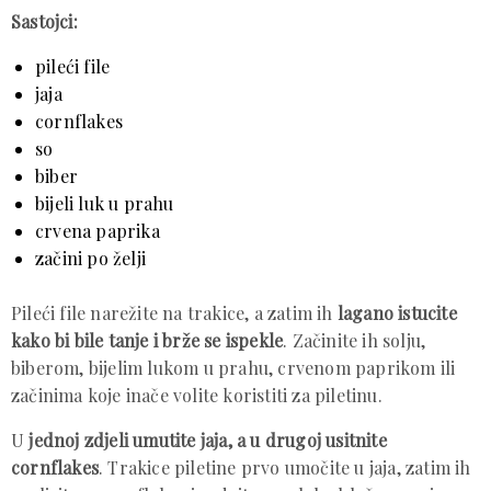
Sastojci:
pileći file
jaja
cornflakes
so
biber
bijeli luk u prahu
crvena paprika
začini po želji
Pileći file narežite na trakice, a zatim ih
lagano istucite
kako bi bile tanje i brže se ispekle
. Začinite ih solju,
biberom, bijelim lukom u prahu, crvenom paprikom ili
začinima koje inače volite koristiti za piletinu.
U
jednoj zdjeli umutite jaja, a u drugoj usitnite
cornflakes
. Trakice piletine prvo umočite u jaja, zatim ih