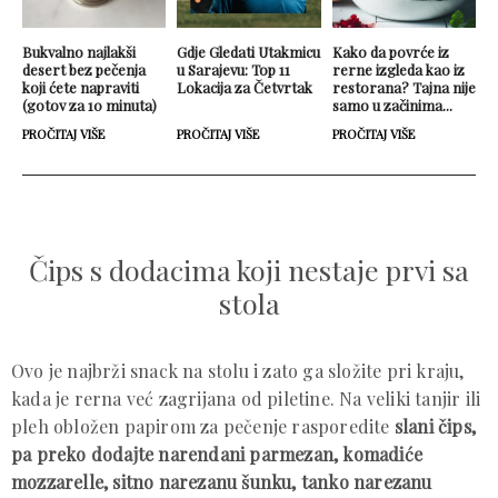
Bukvalno najlakši
Gdje Gledati Utakmicu
Kako da povrće iz
desert bez pečenja
u Sarajevu: Top 11
rerne izgleda kao iz
koji ćete napraviti
Lokacija za Četvrtak
restorana? Tajna nije
(gotov za 10 minuta)
samo u začinima...
PROČITAJ VIŠE
PROČITAJ VIŠE
PROČITAJ VIŠE
Čips s dodacima koji nestaje prvi sa
stola
Ovo je najbrži snack na stolu i zato ga složite pri kraju,
kada je rerna već zagrijana od piletine. Na veliki tanjir ili
pleh obložen papirom za pečenje rasporedite
slani čips,
pa preko dodajte narendani parmezan, komadiće
mozzarelle, sitno narezanu šunku, tanko narezanu