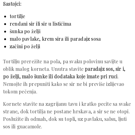
Sastojci:
tortilje
rendani sir ili sir u listićima
šunka po želji
malo pavlake, krem sira ili paradajz sosa
začini po želji
Tortilju prerežite na pola, pa svaku polovinu savijte u
oblik malog korneta. Unutra stavite
paradajz sos, sir i,
po želji, malo šunke ili dodataka koje imate pri ruci
.
Nemojte ih prepuniti kako se sir ne bi previše izlijevao
tokom pečenja.
Kornete stavite na zagrijanu tavu i kratko pecite sa svake
strane, dok tortilja ne postane hrskava, a sir se ne otopi.
Poslužite ih odmah, dok su topli, uz pavlaku, salsu, ljuti
sos ili guacamole.