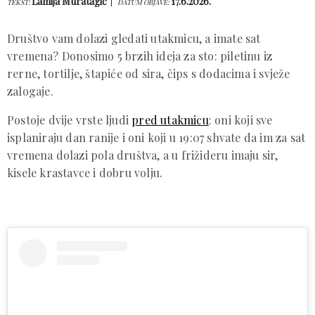
Lamija Muratagić
17.6.2026.
TEKST:
DATUM OBJAVE:
Društvo vam dolazi gledati utakmicu, a imate sat
vremena? Donosimo 5 brzih ideja za sto: piletinu iz
rerne, tortilje, štapiće od sira, čips s dodacima i svježe
zalogaje.
Postoje dvije vrste ljudi
pred utakmicu
: oni koji sve
isplaniraju dan ranije i oni koji u 19:07 shvate da im za sat
vremena dolazi pola društva, a u frižideru imaju sir,
kisele krastavce i dobru volju.