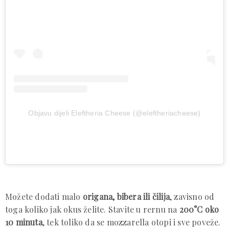
Objavu dijeli Eleftheria Cheese (@eleftheriacheese)
Možete dodati malo
origana, bibera ili čilija
, zavisno od
toga koliko jak okus želite. Stavite u rernu na
200°C oko
10 minuta
, tek toliko da se mozzarella otopi i sve poveže.