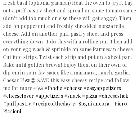
fresh basil (optional garnish) Heat the oven to 375 F. Lay
out a puff pastry sheet and spread on some tomato sauce
(don’t add too much or else these will get soggy). Then
add on pepperoni and freshly shredded mozzarella
cheese. Add on another puff pastry sheet and press
everything down- I do this with a rolling pin. Then add
on your egg wash & sprinkle on some Parmesan cheese.
Cut into strips. Twist each strip and put on a sheet pan.
Bake until golden brown! Enjoy them on their own or
dip em in your fav sauce like a marinara, ranch, garlic,
Caesar ?! 🫨😍 SAVE this easy cheesy recipe and follow
me for more ✅🧀
#foodie
#cheese
#easyappetizers
#cheeselover
#appetizers
#snack
#pizza
#cheesestick
#puffpastry
#recipeoftheday
♬ Sogni ancora - Piero
Piccioni