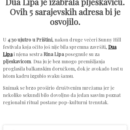
Dua Lipa je izabrala pljeskavicu.
Ovih 5 sarajevskih adresa bi je
osvojilo.
U
4:30 ujutro u Prištini
, nakon druge večeri Sunny Hill
festivala koja očito još nije bila spremna završiti,
Dua
Lipa
i njena sestra
Rina Lipa
posegnule su za
pljeskavicom
. Dua ju je bez mnogo premišljanja
proglasila balkanskim doručkom, dok je avokado tost u
istom kadru izgubio svaku šansu.
Snimak se brzo proširio društvenim mrežama jer je
nekoliko sekundi bilo dovoljno da jedan sasvim poznat
regionalni ritual postane pop-kulturni trenutak.