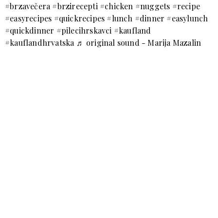
#brzavečera
#brzirecepti
#chicken
#nuggets
#recipe
#easyrecipes
#quickrecipes
#lunch
#dinner
#easylunch
#quickdinner
#pilecihrskavci
#kaufland
#kauflandhrvatska
♬ original sound - Marija Mazalin