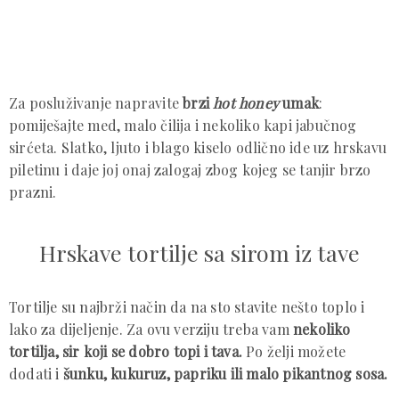
Za posluživanje napravite
brzi
hot honey
umak
:
pomiješajte med, malo čilija i nekoliko kapi jabučnog
sirćeta. Slatko, ljuto i blago kiselo odlično ide uz hrskavu
piletinu i daje joj onaj zalogaj zbog kojeg se tanjir brzo
prazni.
Hrskave tortilje sa sirom iz tave
Tortilje su najbrži način da na sto stavite nešto toplo i
lako za dijeljenje. Za ovu verziju treba vam
nekoliko
tortilja, sir koji se dobro topi i tava.
Po želji možete
dodati i
šunku, kukuruz, papriku ili malo pikantnog sosa.