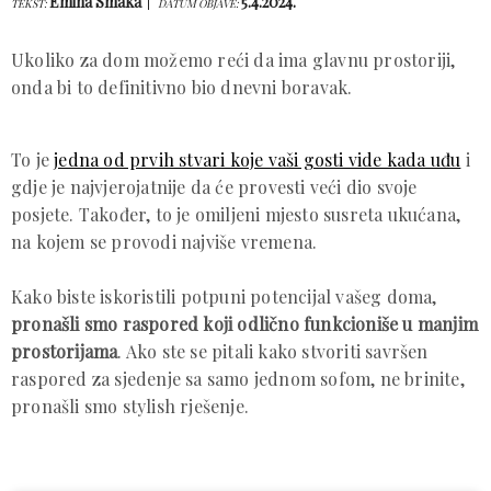
Emina Smaka
5.4.2024.
TEKST:
DATUM OBJAVE:
Ukoliko za dom možemo reći da ima glavnu prostoriji,
onda bi to definitivno bio dnevni boravak.
To je
jedna od prvih stvari koje vaši gosti vide kada uđu
i
gdje je najvjerojatnije da će provesti veći dio svoje
posjete. Također, to je omiljeni mjesto susreta ukućana,
na kojem se provodi najviše vremena.
Kako biste iskoristili potpuni potencijal vašeg doma,
pronašli smo raspored koji odlično funkcioniše u manjim
prostorijama
. Ako ste se pitali kako stvoriti savršen
raspored za sjedenje sa samo jednom sofom, ne brinite,
pronašli smo stylish rješenje.