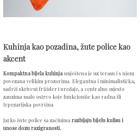
Kuhinja kao pozadina, žute police kao
akcent
Kompaktna bijela kuhinja
smještena je uz terasu i s njom
povezana velikim prozorima. Elegantna i minimalistička,
sadrži skriveni frižider i uređaje, a centralno mjesto
zauzima malo ostrvo koje funkcioniše kao radna ili
trpezarijska površina.
Jarko žute police sa začinima
razbijaju bijelu kulisu i
unose dozu razigranosti.