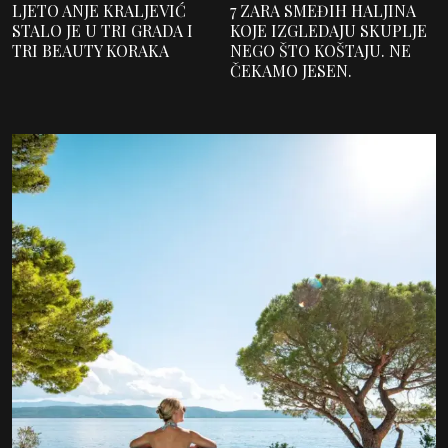
LJETO ANJE KRALJEVIĆ
7 ZARA SMEĐIH HALJINA
STALO JE U TRI GRADA I
KOJE IZGLEDAJU SKUPLJE
TRI BEAUTY KORAKA
NEGO ŠTO KOŠTAJU. NE
ČEKAMO JESEN.