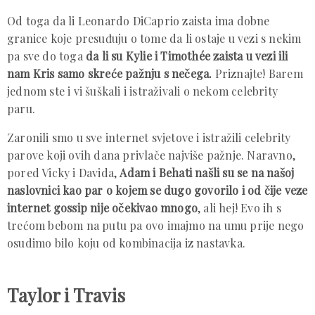
Od toga da li Leonardo DiCaprio zaista ima dobne
granice koje presuđuju o tome da li ostaje u vezi s nekim
pa sve do toga
da li su Kylie i Timothée zaista u vezi ili
nam Kris samo skreće pažnju s nečega.
Priznajte! Barem
jednom ste i vi šuškali i istraživali o nekom celebrity
paru.
Zaronili smo u sve internet svjetove i istražili celebrity
parove koji ovih dana privlače najviše pažnje. Naravno,
pored Vicky i Davida,
Adam i Behati našli su se na našoj
naslovnici kao par o kojem se dugo govorilo i od čije veze
internet gossip nije očekivao mnogo
, ali hej! Evo ih s
trećom bebom na putu pa ovo imajmo na umu prije nego
osudimo bilo koju od kombinacija iz nastavka.
Taylor i Travis