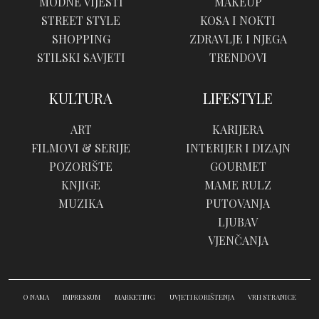
MODNE VIJESTI
MAKEUP
STREET STYLE
KOSA I NOKTI
SHOPPING
ZDRAVLJE I NJEGA
STILSKI SAVJETI
TRENDOVI
KULTURA
LIFESTYLE
ART
KARIJERA
FILMOVI & SERIJE
INTERIJER I DIZAJN
POZORIŠTE
GOURMET
KNJIGE
MAME RULZ
MUZIKA
PUTOVANJA
LJUBAV
VJENČANJA
O NAMA
IMPRESSUM
MARKETING
UVJETI KORIŠTENJA
VRH STRANICE