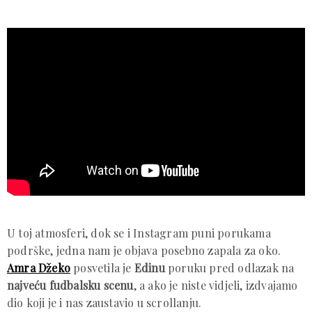
U toj atmosferi, dok se i Instagram puni porukama
podrške, jedna nam je objava posebno zapala za oko.
Amra Džeko
posvetila je
Edinu
poruku pred odlazak na
najveću fudbalsku scenu
, a ako je niste vidjeli, izdvajamo
dio koji je i nas zaustavio u scrollanju.