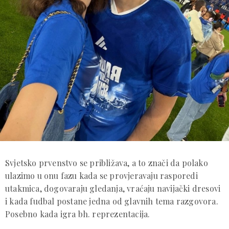
Svjetsko prvenstvo se približava, a to znači da polako
ulazimo u onu fazu kada se provjeravaju rasporedi
utakmica, dogovaraju gledanja, vraćaju navijački dresovi
i kada fudbal postane jedna od glavnih tema razgovora.
Posebno kada igra bh. reprezentacija.