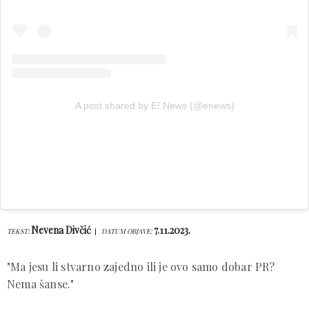
A post shared by E! News (@enews)
Nevena Divčić
7.11.2023.
TEKST:
DATUM OBJAVE:
"Ma jesu li stvarno zajedno ili je ovo samo dobar PR?
Nema šanse."