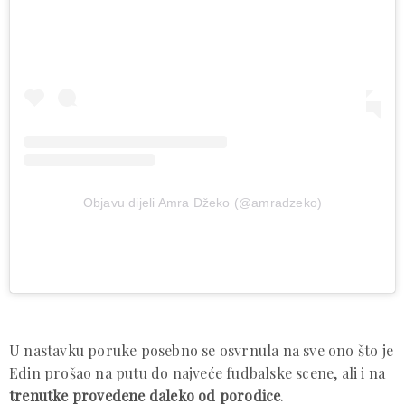
Objavu dijeli Amra Džeko (@amradzeko)
U nastavku poruke posebno se osvrnula na sve ono što je
Edin prošao na putu do najveće fudbalske scene, ali i na
trenutke provedene daleko od porodice
.