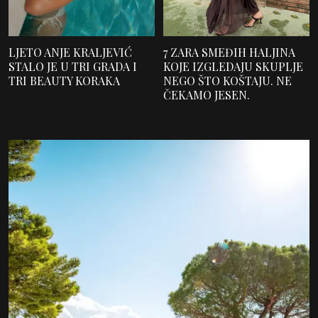
LJETO ANJE KRALJEVIĆ
7 ZARA SMEĐIH HALJINA
STALO JE U TRI GRADA I
KOJE IZGLEDAJU SKUPLJE
TRI BEAUTY KORAKA
NEGO ŠTO KOŠTAJU. NE
ČEKAMO JESEN.