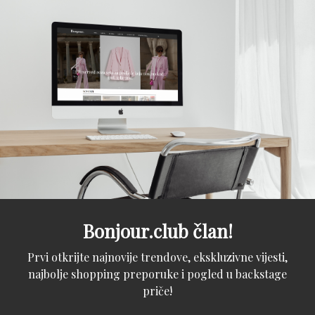
Bonjour.club član!
Prvi otkrijte najnovije trendove, ekskluzivne vijesti,
najbolje shopping preporuke i pogled u backstage
priče!