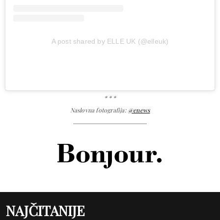
A post shared by ELLE UK (@elleuk)
* * *
Naslovna fotografija:
@enews
NAJČITANIJE