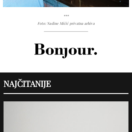
***
Foto: Nadine Mičić privatna arhiva
NAJČITANIJE