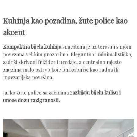
Kuhinja kao pozadina, žute police kao
akcent
Kompaktna bijela kuhinja
smještena je uz terasu i s njom
povezana velikim prozorima. Elegantna i minimalistička,
sadrži skriveni frižider i uređaje, a centralno mjesto
zauzima malo ostrvo koje funkcioniše kao radna ili
trpezarijska površina.
Jarko žute police sa začinima
razbijaju bijelu kulisu i
unose dozu razigranosti.