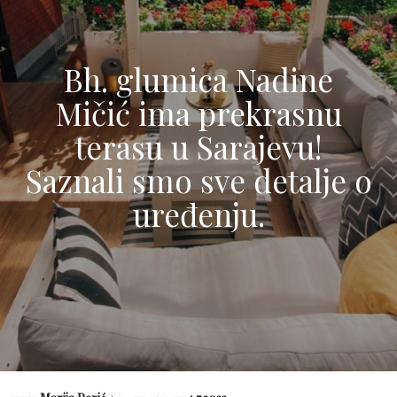
Bh. glumica Nadine
Mičić ima prekrasnu
terasu u Sarajevu!
Saznali smo sve detalje o
uređenju.