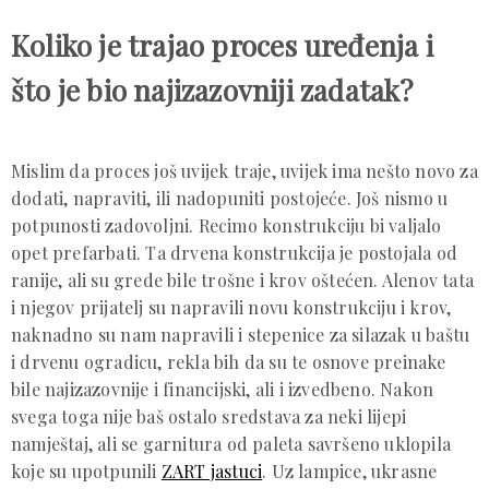
Koliko je trajao proces uređenja i
što je bio najizazovniji zadatak?
Mislim da proces još uvijek traje, uvijek ima nešto novo za
dodati, napraviti, ili nadopuniti postojeće. Još nismo u
potpunosti zadovoljni. Recimo konstrukciju bi valjalo
opet prefarbati. Ta drvena konstrukcija je postojala od
ranije, ali su grede bile trošne i krov oštećen. Alenov tata
i njegov prijatelj su napravili novu konstrukciju i krov,
naknadno su nam napravili i stepenice za silazak u baštu
i drvenu ogradicu, rekla bih da su te osnove preinake
bile najizazovnije i financijski, ali i izvedbeno. Nakon
svega toga nije baš ostalo sredstava za neki lijepi
namještaj, ali se garnitura od paleta savršeno uklopila
koje su upotpunili
ZART jastuci
. Uz lampice, ukrasne