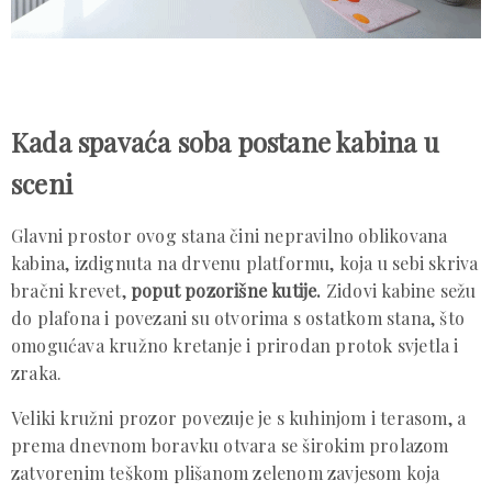
Kada spavaća soba postane kabina u
sceni
Glavni prostor ovog stana čini nepravilno oblikovana
kabina, izdignuta na drvenu platformu, koja u sebi skriva
bračni krevet,
poput pozorišne kutije.
Zidovi kabine sežu
do plafona i povezani su otvorima s ostatkom stana, što
omogućava kružno kretanje i prirodan protok svjetla i
zraka.
Veliki kružni prozor povezuje je s kuhinjom i terasom, a
prema dnevnom boravku otvara se širokim prolazom
zatvorenim teškom plišanom zelenom zavjesom koja