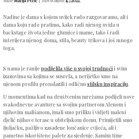
Marija Perić
4.7.2022.
TEKST:
DATUM OBJAVE:
Nadine je dama s kojom uvijek rado razgovaramo, ali i
dama koju rado pratimo, kako radi njenog uvida u
backstage života jedne glumice i mame, tako i radi
interijera njenog doma, stila, beauty trikova i još mnogo
toga.
S nama je ranije
podijelila više o svojoj trudnoći
i svim
izazovima sa kojima se susrela, a nerijetko smo na
njenom profilu pronalazili i odličnu
stilsku inspiraciju
.
U momentima kad na društvenim mrežama podijeli nove
svakodnevne avanture sa svojim partnerom Alenom i
njihovim mališanom, imali smo priliku i vidjeti maleni
djelić njihove terase u obiteljskom domu. Primijetili smo
ljuljačku, pažljivo zasađene lončanice cvijeća, ali i
pametno iskorištene palete za sjedenje. Samim time