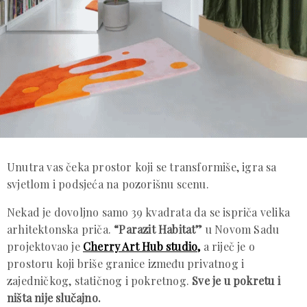
Unutra vas čeka prostor koji se transformiše, igra sa
svjetlom i podsjeća na pozorišnu scenu.
Nekad je dovoljno samo 39 kvadrata da se ispriča velika
arhitektonska priča.
“Parazit Habitat”
u Novom Sadu
projektovao je
Cherry Art Hub studio,
a riječ je o
prostoru koji briše granice između privatnog i
zajedničkog, statičnog i pokretnog.
Sve je u pokretu i
ništa nije slučajno.