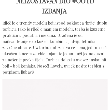
NEIZOSTAVAN DIO #OOTD
IZDANJA
Riječ je o trendy modelu koji ispod poklopca "krije" duplu
torbicu. Iako je riječ o manjem modelu, torba je izuzetno
praktična, podatna i mekana. Urađena je od
najkvalitetnije eko kože u kombinaciji dviju tehnika
završne obrade. Uz torbu dolaze dva remena, jedan kraći
ukrašen lancem za chic dojam te jedan duži jednostavni
za nošenje preko tijela. Torbica dolazi u ovosezonskoj hit
boji - boji konjaka. Noseći Lovely, uvijek nosite torbicu s
potpisom ljubavi!