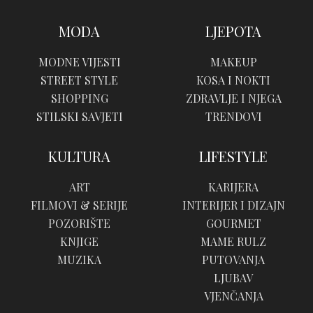
MODA
LJEPOTA
MODNE VIJESTI
MAKEUP
STREET STYLE
KOSA I NOKTI
SHOPPING
ZDRAVLJE I NJEGA
STILSKI SAVJETI
TRENDOVI
KULTURA
LIFESTYLE
ART
KARIJERA
FILMOVI & SERIJE
INTERIJER I DIZAJN
POZORIŠTE
GOURMET
KNJIGE
MAME RULZ
MUZIKA
PUTOVANJA
LJUBAV
VJENČANJA