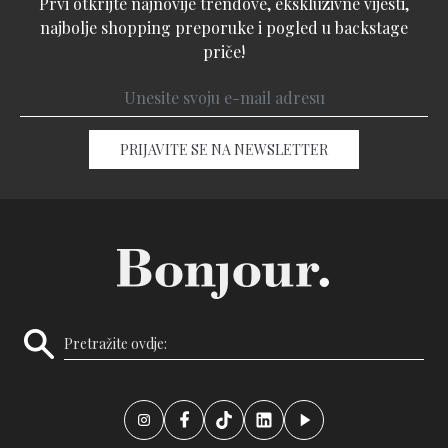
Prvi otkrijte najnovije trendove, ekskluzivne vijesti,
najbolje shopping preporuke i pogled u backstage
priče!
PRIJAVITE SE NA NEWSLETTER