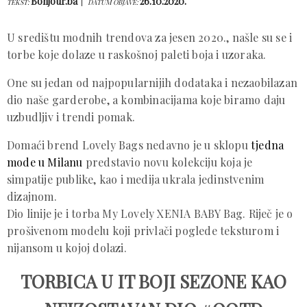
Bonjour.ba
26.10.2020.
TEKST:
DATUM OBJAVE:
U središtu modnih trendova za jesen 2020., našle su se i
torbe koje dolaze u raskošnoj paleti boja i uzoraka.
One su jedan od najpopularnijih dodataka i nezaobilazan
dio naše garderobe, a kombinacijama koje biramo daju
uzbudljiv i trendi pomak.
Domaći brend Lovely Bags nedavno je u sklopu
tjedna
mode u Milanu
predstavio novu kolekciju koja je
simpatije publike, kao i medija ukrala jedinstvenim
dizajnom.
Dio linije je i torba My Lovely XENIA BABY Bag. Riječ je o
prošivenom modelu koji privlači poglede teksturom i
nijansom u kojoj dolazi.
TORBICA U IT BOJI SEZONE KAO