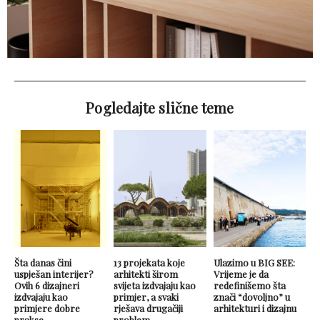
Pogledajte slične teme
Šta danas čini
13 projekata koje
Ulazimo u BIG SEE:
uspješan interijer?
arhitekti širom
Vrijeme je da
Ovih 6 dizajneri
svijeta izdvajaju kao
redefinišemo šta
izdvajaju kao
primjer, a svaki
znači “dovoljno” u
primjere dobre
rješava drugačiji
arhitekturi i dizajnu
prakse.
problem