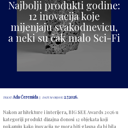
Najbolji produkti godine:
12 inovacija koje
mijenjaju svakodnevicu,
a neki su čak malo Sci-Fi
Ada Ćeremida
2.7.2026.
TEKST:
DATUM OBJAVE:
Nakon arhitekture i interijera, BIG SEE Awards 2026 u
kategoriji produkt dizajna donosi 12 objekata koji
pokazuju kako inovacija ne mora biti glasna da bi bila