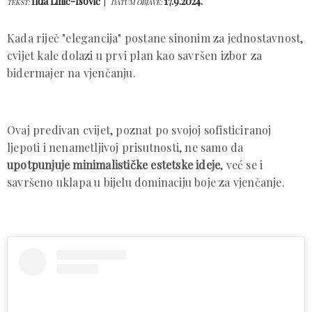
Ilda Lihić-Isović
17.9.2024.
TEKST:
DATUM OBJAVE:
Kada riječ "elegancija" postane sinonim za jednostavnost,
cvijet kale dolazi u prvi plan kao savršen izbor za
bidermajer na vjenčanju.
Ovaj predivan cvijet, poznat po svojoj sofisticiranoj
ljepoti i nenametljivoj prisutnosti, ne samo da
upotpunjuje minimalističke estetske ideje
, već se i
savršeno uklapa u bijelu dominaciju boje za vjenčanje.