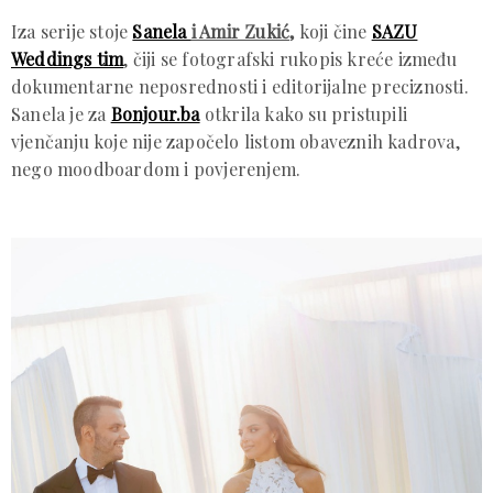
Iza serije stoje
Sanela
i Amir Zukić
,
koji čine
SAZU
Weddings tim
, čiji se fotografski rukopis kreće između
dokumentarne neposrednosti i editorijalne preciznosti.
Sanela je za
Bonjour.ba
otkrila kako su pristupili
vjenčanju koje nije započelo listom obaveznih kadrova,
nego moodboardom i povjerenjem.