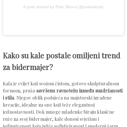
A post shared by Pola Sikora (@polasikora)
Kako su kale postale omiljeni trend
za bidermajer?
Kala je cvijet koji svojom čistom, gotovo skulpturalnom
formom, pruža
savršenu ravnotežu između suzdržanosti
i stila
. Njegov oblik podsjeća na majstorski izrađene
kreacije, idealne za one koji teže elegantnoj
jednostavnosti. Dok mnoge mladenke biraju klasične
ruže za svoj bidermajer, kale donosi svježinu i
jedinstvenost koja ističe sofisticiranost i moderni šarm.