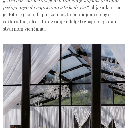
„
Više nas zanima šta je to u tim fotografijama privuklo
pažnju nego da napravimo iste kadrove
“, objasnila nam
je. Bilo je jasno da par želi nešto profinjeno i blago
editorialno, ali da fotografije i dalje trebaju pripadati
stvarnom vjenčanju.