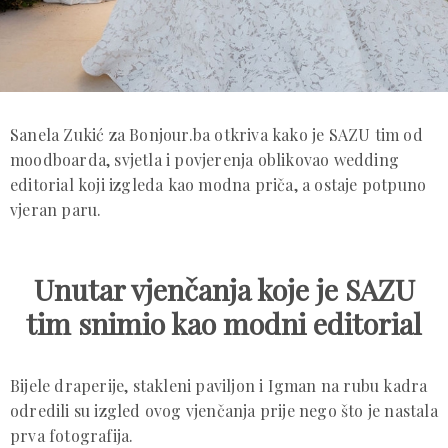
Sanela Zukić za Bonjour.ba otkriva kako je SAZU tim od
moodboarda, svjetla i povjerenja oblikovao wedding
editorial koji izgleda kao modna priča, a ostaje potpuno
vjeran paru.
Unutar vjenčanja koje je SAZU
tim snimio kao modni editorial
Bijele draperije, stakleni paviljon i Igman na rubu kadra
odredili su izgled ovog vjenčanja prije nego što je nastala
prva fotografija.