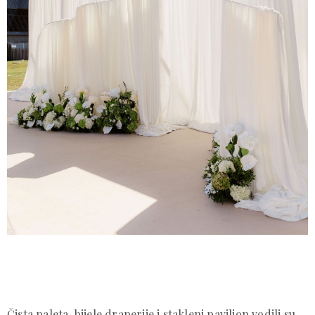
Čista paleta, bijele draperije i stakleni paviljon vodili su