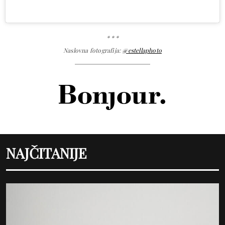
* * *
Naslovna fotografija:
@estellaphoto
NAJČITANIJE