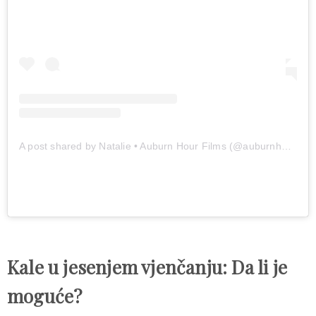
A post shared by Natalie • Auburn Hour Films (@auburnhour_films)
Kale u jesenjem vjenčanju: Da li je
moguće?