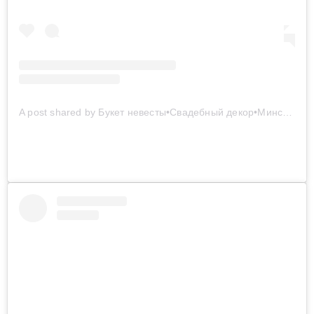
A post shared by Букет невесты•Свадебный декор•Минск ? (@bouquets_v)