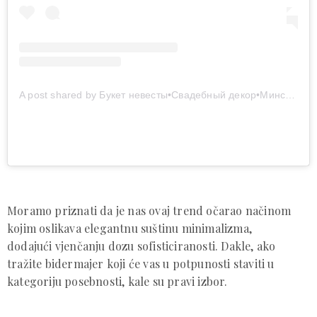
A post shared by Букет невесты•Свадебный декор•Минск ? (@bouquets_v)
Moramo priznati da je nas ovaj trend očarao načinom
kojim oslikava elegantnu suštinu minimalizma,
dodajući vjenčanju dozu sofisticiranosti. Dakle, ako
tražite bidermajer koji će vas u potpunosti staviti u
kategoriju posebnosti, kale su pravi izbor.