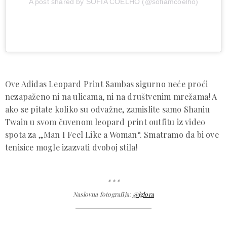
A post shared by SOFIA COELHO (@sofiamcoelho)
Ove Adidas Leopard Print Sambas sigurno neće proći
nezapaženo ni na ulicama, ni na društvenim mrežama! A
ako se pitate koliko su odvažne, zamislite samo Shaniu
Twain u svom čuvenom leopard print outfitu iz video
spota za „Man I Feel Like a Woman“. Smatramo da bi ove
tenisice mogle izazvati dvoboj stila!
* * *
Naslovna fotografija:
@lglora