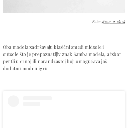
Foto:
@cop_o_clock
Oba modela zadržavaju klasični smeđi midsole i
outsole što je prepoznatljiv znak Samba modela, a izbor
pertli u crnoj ili narandžastoj boji omogućava još
dodatnu modnu igru.