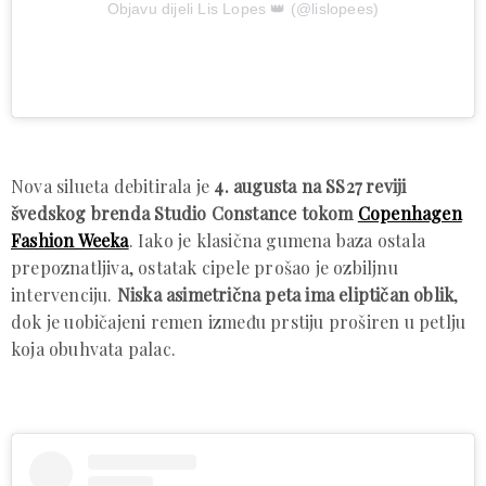
Objavu dijeli Lis Lopes 👑 (@lislopees)
Nova silueta debitirala je
4. augusta na SS27 reviji
švedskog brenda Studio Constance tokom
Copenhagen
Fashion Weeka
. Iako je klasična gumena baza ostala
prepoznatljiva, ostatak cipele prošao je ozbiljnu
intervenciju.
Niska asimetrična peta ima eliptičan oblik
,
dok je uobičajeni remen između prstiju proširen u petlju
koja obuhvata palac.