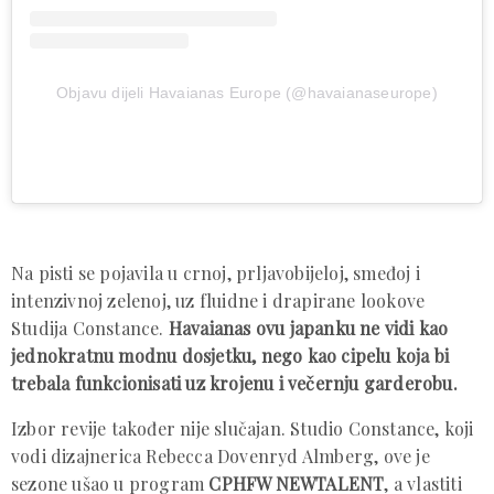
Objavu dijeli Havaianas Europe (@havaianaseurope)
Na pisti se pojavila u crnoj, prljavobijeloj, smeđoj i
intenzivnoj zelenoj, uz fluidne i drapirane lookove
Studija Constance.
Havaianas ovu japanku ne vidi kao
jednokratnu modnu dosjetku, nego kao cipelu koja bi
trebala funkcionisati uz krojenu i večernju garderobu.
Izbor revije također nije slučajan. Studio Constance, koji
vodi dizajnerica Rebecca Dovenryd Almberg, ove je
sezone ušao u program
CPHFW NEWTALENT
, a vlastiti