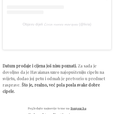
Objavu dijeli 𝓛𝓲𝓿𝓲𝓪 𝓷𝓾𝓷𝓮𝓼 𝓶𝓪𝓻𝓺𝓾𝓮𝓼 (@livia)
Datum prodaje i cijena još nisu poznati.
Za sada je
dovoljno da je Havaianas uzeo najopušteniju cipelu na
svijetu, dodao joj petu i odmah je pretvorio u predmet
rasprave.
Što je, realno, već pola posla svake dobre
cipele.
Pogledajte najnovije teme na
Bonjour.ba