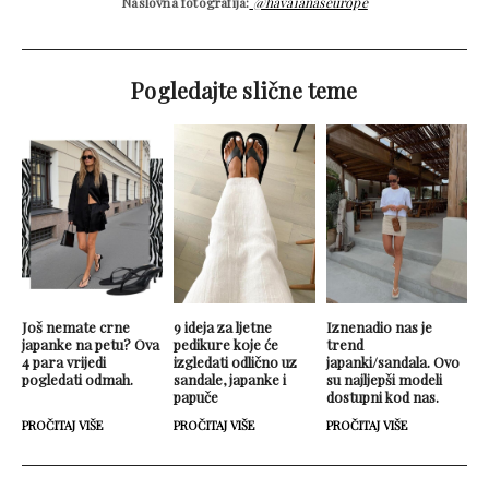
Naslovna fotografija:
@havaianaseurope
Pogledajte slične teme
Još nemate crne
9 ideja za ljetne
Iznenadio nas je
japanke na petu? Ova
pedikure koje će
trend
4 para vrijedi
izgledati odlično uz
japanki/sandala. Ovo
pogledati odmah.
sandale, japanke i
su najljepši modeli
papuče
dostupni kod nas.
PROČITAJ VIŠE
PROČITAJ VIŠE
PROČITAJ VIŠE