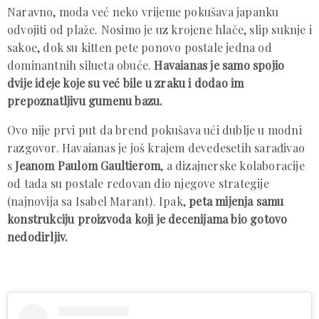
Naravno, moda već neko vrijeme pokušava japanku
odvojiti od plaže. Nosimo je uz krojene hlače, slip suknje i
sakoe, dok su kitten pete ponovo postale jedna od
dominantnih silueta obuće.
Havaianas je samo spojio
dvije ideje koje su već bile u zraku i dodao im
prepoznatljivu gumenu bazu.
Ovo nije prvi put da brend pokušava ući dublje u modni
razgovor. Havaianas je još krajem devedesetih sarađivao
s
Jeanom Paulom Gaultierom
, a dizajnerske kolaboracije
od tada su postale redovan dio njegove strategije
(najnovija sa Isabel Marant). Ipak,
peta mijenja samu
konstrukciju proizvoda koji je decenijama bio gotovo
nedodirljiv.