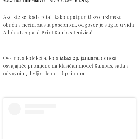
Ilda Lihić-Isović
16.1.2025.
TEKST:
DATUM OBJAVE:
Ako ste se ikada pitali kako upotpuniti svoju zimsku
obuću s nečim zaista posebnom, odgovor je stigao u vidu
Adidas Leopard Print Sambas tenisica!
Ova nova kolekcija, koja
izlazi 29. januara
, donosi
osvajajuće promjene na klasičan model Sambas, sada s
odvažnim, divljim leopard printom.