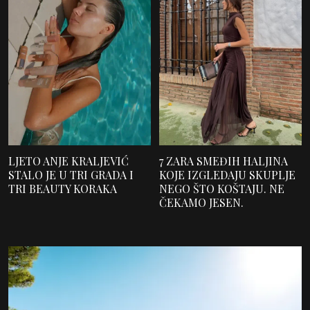
LJETO ANJE KRALJEVIĆ
7 ZARA SMEĐIH HALJINA
STALO JE U TRI GRADA I
KOJE IZGLEDAJU SKUPLJE
TRI BEAUTY KORAKA
NEGO ŠTO KOŠTAJU. NE
ČEKAMO JESEN.