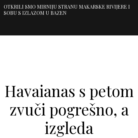
OTKRILI SMO MIRNIJU STRANU MAKARSKE RIVIJERE I
SOBU S IZLAZOM U BAZEN
Havaianas s petom
zvuči pogrešno, a
izgleda