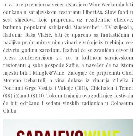
prva pretpremijerna večera Sarajevo Wine Weekenda biti
održana u sarajevskom restoranu LibertAs. Slow food u
šest slijedova koje priprema, uz rezidentne chefove,
iznimno popularni srbijanski Masterchef i TV zvijezda,
Radomir Raša Vlačić, biti će upareno sa fantastičnim i
pažljivo probranim vinima vinarije Vukoje iz Trebinja. Već
četvrtu godinu zaredom, festival će se zvanično otvoriti
press konferencijom 25. 10. u kultnom sarajevskom
restoranu 4 sobe gospođe Safije, a navečer će na istom
mjestu biti i Mingle&Wine. Zalogaje će pripremiti Chef
Moreno Debartoli, a vina dolaze iz vinarija Žilavka i
Podrumi Grge Vasilja i Vukoje (BiH), Chichateu i Temet
(SR) i Zanut (SLO). Tokom trajanja ovogodišnjeg festivala
će biti održano i sedam vinskih radionica u Coloseum
Clubu.