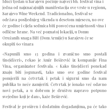
Idući tjedan u Sarajevu počinje najveći bh. festival vina i
jedna od najznačajnijih manifestacija ove vrste u regionu,
Sarajevo Wine Weekend. Tradicionalno, festival se
održava posljednjeg vikenda u desetom mjesecu, no ove
će godine i cijela sedmica biti posvećena umjetnosti vina i
odlične hrane. Na već poznatoj lokaciji, u Domu
Oružanih snaga BiH (Dom Armije) u Sarajevu će se
okupiti 60 vinara
«Napunili smo 13 godina i zvanično smo postali
tinejdžeri», rekao je Amir Beširević iz kompanije Fina
Vina, organizator festivala. « Kako tinejdžeri ponekad
znaju biti jogunasti, tako smo ove godine festival
pomjerili na četvrtak i petak i sigurni smo da nam
publika to neće zamjeriti. Četvrtak je ionako već odavno
novi petak, a u dobrom je društvu zapravo potpuno
svejedno koji je dan», kaže Beširević.
Festival je proširen i dodatnim događanjima, pa će tako