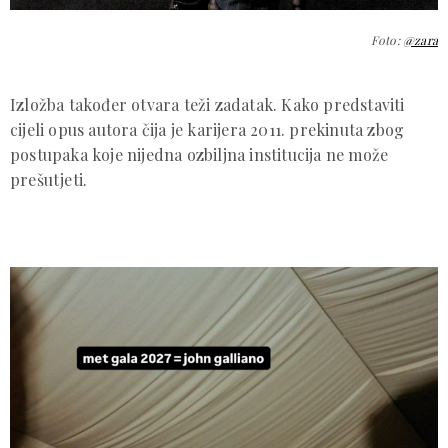
Foto:
@zara
Izložba također otvara teži zadatak. Kako predstaviti
cijeli opus autora čija je karijera 2011. prekinuta zbog
postupaka koje nijedna ozbiljna institucija ne može
prešutjeti.