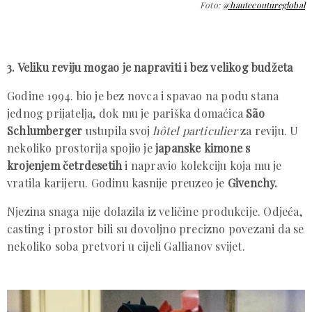
Foto:
@hautecoutureglobal
3. Veliku reviju mogao je napraviti i bez velikog budžeta
Godine 1994. bio je bez novca i spavao na podu stana
jednog prijatelja, dok mu je pariška domaćica
São
Schlumberger
ustupila svoj
hôtel particulier
za reviju. U
nekoliko prostorija spojio je
japanske kimone s
krojenjem četrdesetih
i napravio kolekciju koja mu je
vratila karijeru. Godinu kasnije preuzeo je
Givenchy.
Njezina snaga nije dolazila iz veličine produkcije. Odjeća,
casting i prostor bili su dovoljno precizno povezani da se
nekoliko soba pretvori u cijeli Gallianov svijet.