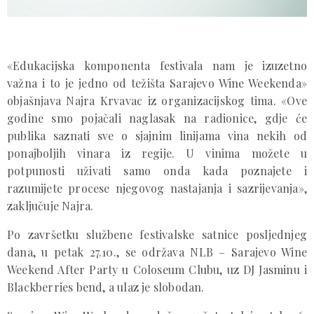
«Edukacijska komponenta festivala nam je izuzetno
važna i to je jedno od težišta Sarajevo Wine Weekenda»
objašnjava Najra Krvavac iz organizacijskog tima. «Ove
godine smo pojačali naglasak na radionice, gdje će
publika saznati sve o sjajnim linijama vina nekih od
ponajboljih vinara iz regije. U vinima možete u
potpunosti uživati samo onda kada poznajete i
razumijete procese njegovog nastajanja i sazrijevanja»,
zaključuje Najra.
Po završetku službene festivalske satnice posljednjeg
dana, u petak 27.10., se održava NLB – Sarajevo Wine
Weekend After Party u Coloseum Clubu, uz DJ Jasminu i
Blackberries bend, a ulaz je slobodan.