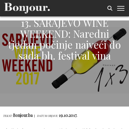
13. SARAJEVO WINE
WEEKEND: Naredni
tjedan počinje najveći do
sada bh. festival vina
Bonjour.ba
19.10.2017.
TEKST:
DATUM OBJAVE: