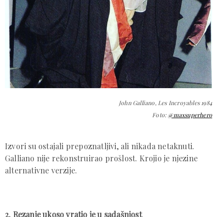
John Galliano, Les Incroyables 1984
Foto:
@maxsuperhero
Izvori su ostajali prepoznatljivi, ali nikada netaknuti.
Galliano nije rekonstruirao prošlost. Krojio je njezine
alternativne verzije.
2. Rezanje ukoso vratio je u sadašnjost