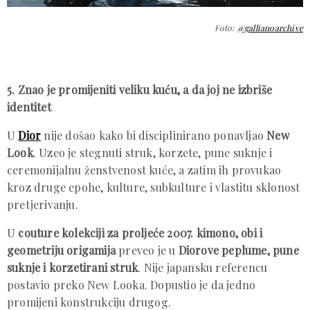
Foto:
@gallianoarchive
5. Znao je promijeniti veliku kuću, a da joj ne izbriše
identitet
U
Dior
nije došao kako bi disciplinirano ponavljao
New
Look
. Uzeo je stegnuti struk, korzete, pune suknje i
ceremonijalnu ženstvenost kuće, a zatim ih provukao
kroz druge epohe, kulture, subkulture i vlastitu sklonost
pretjerivanju.
U
couture kolekciji za proljeće 2007. kimono, obi i
geometriju origamija
preveo je u
Diorove peplume, pune
suknje i korzetirani struk
. Nije japansku referencu
postavio preko New Looka. Dopustio je da jedno
promijeni konstrukciju drugog.