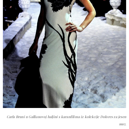
Carla Bruni u Gallianovoj haljini s karanfilima iz kolekcije
Dolores
za jesen
1995.