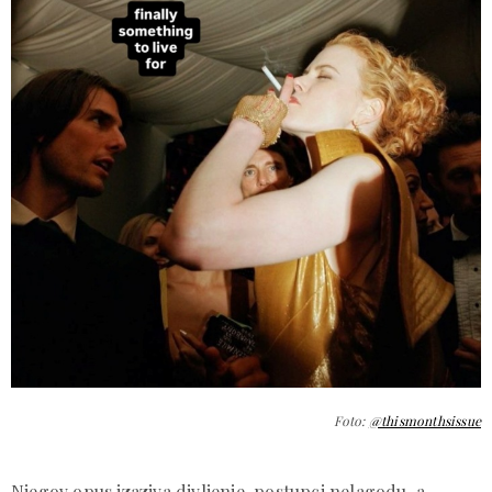
Foto:
@thismonthsissue
Njegov opus izaziva divljenje, postupci nelagodu, a