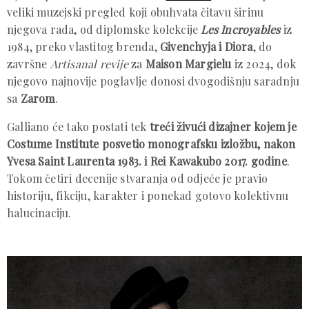
veliki muzejski pregled koji obuhvata čitavu širinu
njegova rada, od diplomske kolekcije
Les Incroyables
iz
1984, preko vlastitog brenda,
Givenchyja i Diora
, do
završne
Artisanal revije
za
Maison Margielu
iz 2024, dok
njegovo najnovije poglavlje donosi dvogodišnju saradnju
sa
Zarom
.
Galliano će tako postati tek
treći živući dizajner kojem je
Costume Institute posvetio monografsku izložbu, nakon
Yvesa Saint Laurenta 1983. i Rei Kawakubo 2017. godine
.
Tokom četiri decenije stvaranja od odjeće je pravio
historiju, fikciju, karakter i ponekad gotovo kolektivnu
halucinaciju.