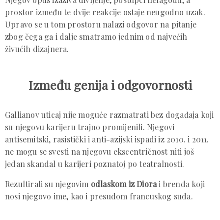
prostor između te dvije reakcije ostaje neugodno uzak.
Upravo se u tom prostoru nalazi odgovor na pitanje
zbog čega ga i dalje smatramo jednim od najvećih
živućih dizajnera.
Između genija i odgovornosti
Gallianov uticaj nije moguće razmatrati bez događaja koji
su njegovu karijeru trajno promijenili. Njegovi
antisemitski, rasistički i anti-azijski ispadi iz 2010. i 2011.
ne mogu se svesti na njegovu ekscentričnost niti još
jedan skandal u karijeri poznatoj po teatralnosti.
Rezultirali su njegovim
odlaskom iz Diora
i brenda koji
nosi njegovo ime, kao i presudom francuskog suda.