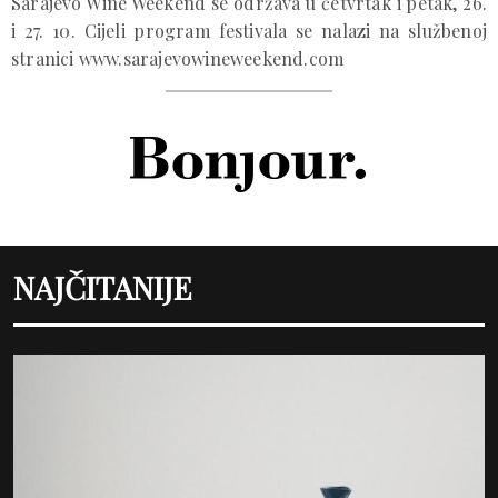
Sarajevo Wine Weekend se održava u četvrtak i petak, 26.
i 27. 10. Cijeli program festivala se nalazi na službenoj
stranici www.sarajevowineweekend.com
NAJČITANIJE