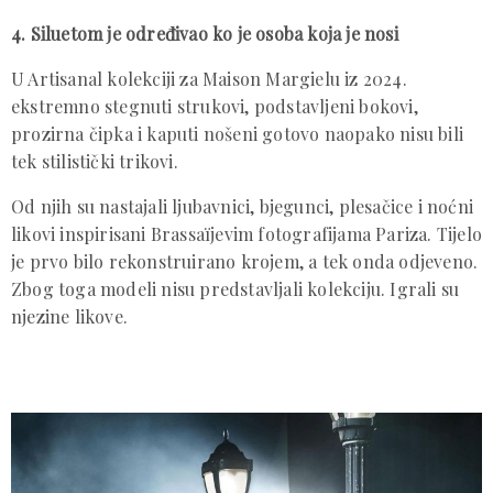
4. Siluetom je određivao ko je osoba koja je nosi
U Artisanal kolekciji za Maison Margielu iz 2024.
ekstremno stegnuti strukovi, podstavljeni bokovi,
prozirna čipka i kaputi nošeni gotovo naopako nisu bili
tek stilistički trikovi.
Od njih su nastajali ljubavnici, bjegunci, plesačice i noćni
likovi inspirisani Brassaïjevim fotografijama Pariza. Tijelo
je prvo bilo rekonstruirano krojem, a tek onda odjeveno.
Zbog toga modeli nisu predstavljali kolekciju. Igrali su
njezine likove.