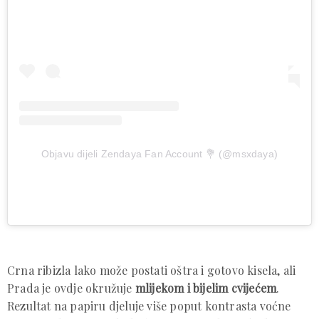
Objavu dijeli Zendaya Fan Account 💐 (@msxdaya)
Crna ribizla lako može postati oštra i gotovo kisela, ali
Prada je ovdje okružuje
mlijekom i bijelim cvijećem
.
Rezultat na papiru djeluje više poput kontrasta voćne