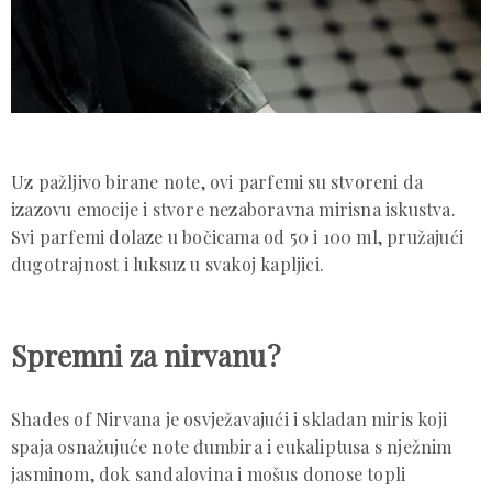
Uz pažljivo birane note, ovi parfemi su stvoreni da
izazovu emocije i stvore nezaboravna mirisna iskustva.
Svi parfemi dolaze u bočicama od 50 i 100 ml, pružajući
dugotrajnost i luksuz u svakoj kapljici.
Spremni za nirvanu?
Shades of Nirvana je osvježavajući i skladan miris koji
spaja osnažujuće note đumbira i eukaliptusa s nježnim
jasminom, dok sandalovina i mošus donose topli