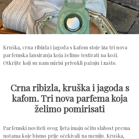
Kruška, crna ribizla i jagoda s kafom stoje iza tri nova
parfemska lansiranja koja želimo testirati na koži.
Otkrijte koji su nam mirisi privukli pažnju i zašto.
Crna ribizla, kruška i jagoda s
kafom. Tri nova parfema koja
želimo pomirisati
Parfemski noviteti ovog ljeta imaju očitu slabost prema
notama koje bismo prije očekivali na meniju. Kruška,