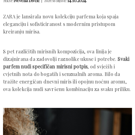
Nevena Divčić
14.10.2024.
TEKST:
DATUM OBJAVE:
ZARA je lansirala novu kolekciju parfema koja spaja
eleganciju i sofisticiranost s modernim pristupom
kreiranju mirisa.
S pet različitih mirisnih kompozicija, ova linija je
dizajnirana da zadovolji raznolike ukuse i potrebe.
Svaki
parfem nudi specifičan mirisni potpis
, od svježih i
cvjetnih nota do bogatih i senzualnih aroma. Bilo da
tražite energičan dnevni miris ili opojnu noćnu aromu,
ova kolekcija nudi savršenu kombinaciju za svaku priliku.