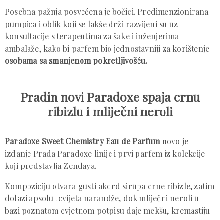
Posebna pažnja posvećena je bočici. Predimenzionirana
pumpica i oblik koji se lakše drži razvijeni su uz
konsultacije s terapeutima za šake i inženjerima
ambalaže, kako bi parfem bio jednostavniji za korištenje
osobama sa smanjenom pokretljivošću.
Pradin novi Paradoxe spaja crnu
ribizlu i mliječni neroli
Paradoxe Sweet Chemistry Eau de Parfum
novo je
izdanje Prada Paradoxe linije i prvi parfem iz kolekcije
koji predstavlja Zendaya.
Kompoziciju otvara gusti akord sirupa crne ribizle, zatim
dolazi apsolut cvijeta narandže, dok mliječni neroli u
bazi poznatom cvjetnom potpisu daje mekšu, kremastiju