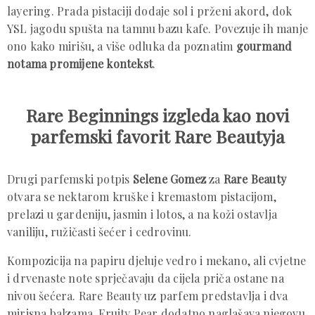
layering. Prada pistaciji dodaje sol i prženi akord, dok
YSL jagodu spušta na tamnu bazu kafe. Povezuje ih manje
ono kako mirišu, a više odluka da poznatim
gourmand
notama promijene kontekst
.
Rare Beginnings izgleda kao novi
parfemski favorit Rare Beautyja
Drugi parfemski potpis
Selene Gomez
za
Rare Beauty
otvara se nektarom kruške i kremastom pistacijom,
prelazi u gardeniju, jasmin i lotos, a na koži ostavlja
vaniliju, ružičasti šećer i cedrovinu.
Kompozicija na papiru djeluje vedro i mekano, ali cvjetne
i drvenaste note sprječavaju da cijela priča ostane na
nivou šećera. Rare Beauty uz parfem predstavlja i dva
mirisna balzama. Fruity Pear dodatno naglašava njegovu