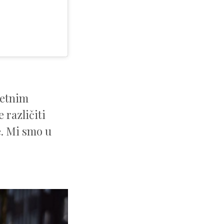
tetnim
 različiti
e. Mi smo u