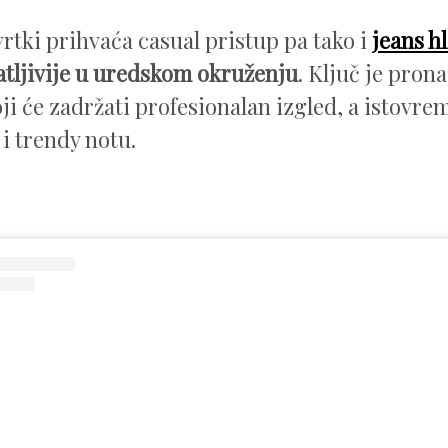
vrtki prihvaća casual pristup pa tako i
jeans h
atljivije u uredskom okruženju
. Ključ je pron
ji će zadržati profesionalan izgled, a istovre
i trendy notu.