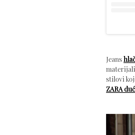
Jeans
hla
materijal
stilovi k
ZARA du