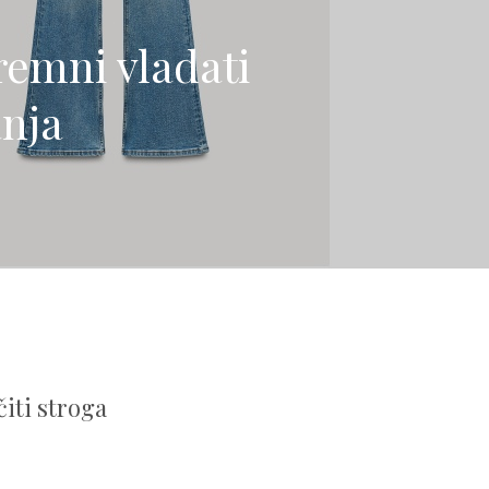
remni vladati
nja
iti stroga