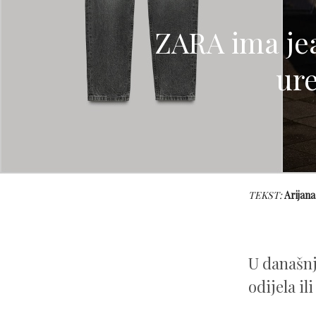
ZARA ima jea
ur
TEKST:
Arijana
U današnj
odijela il