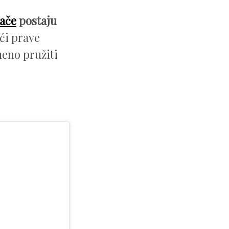
lače
postaju
aći prave
meno pružiti