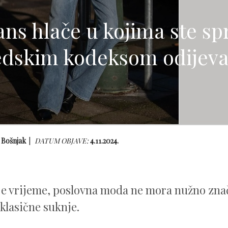
ns hlače u kojima ste sp
edskim kodeksom odijeva
 Bošnjak
DATUM OBJAVE:
4.11.2024.
e vrijeme, poslovna moda ne mora nužno znač
i klasične suknje.