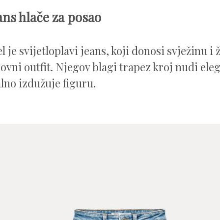
ans hlače za posao
 je svijetloplavi jeans, koji donosi svježinu i
lovni outfit. Njegov blagi trapez kroj nudi ele
alno izdužuje figuru.