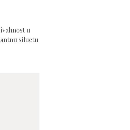
 živahnost u
gantnu siluetu