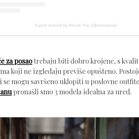
A post shared by Anouk Yve (@anoukyve)
če za posao
trebaju biti dobro krojene, s kvali
ima koji ne izgledaju previše opušteno. Postoje
oji se mogu savršeno uklopiti u poslovne outfit
ćanu
pronašli smo 3 modela idealna za ured.