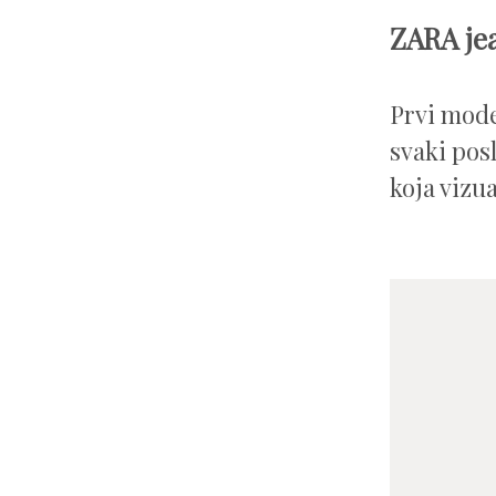
ZARA je
Prvi model
svaki pos
koja vizu