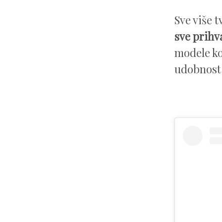
Sve više t
sve prihv
modele ko
udobnost 