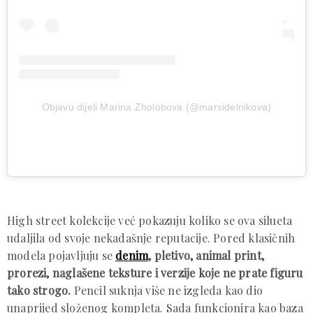
Objavu dijeli Marina Zholobova (@marsidelnikova)
High street kolekcije već pokazuju koliko se ova silueta
udaljila od svoje nekadašnje reputacije. Pored klasičnih
modela pojavljuju se
denim
, pletivo, animal print,
prorezi, naglašene teksture i verzije koje ne prate figuru
tako strogo.
Pencil suknja više ne izgleda kao dio
unaprijed složenog kompleta. Sada funkcionira kao baza