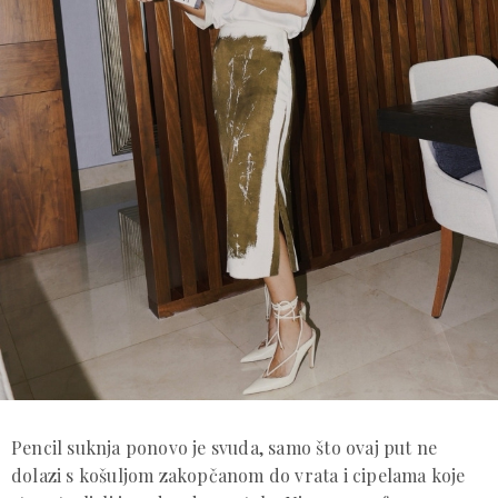
Pencil suknja ponovo je svuda, samo što ovaj put ne
dolazi s košuljom zakopčanom do vrata i cipelama koje