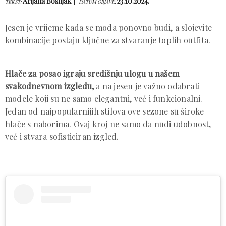
Arijana Bošnjak
23.10.2024.
TEKST:
DATUM OBJAVE:
Jesen je vrijeme kada se moda ponovno budi, a slojevite
kombinacije postaju ključne za stvaranje toplih outfita.
Hlače za posao igraju središnju ulogu u našem
svakodnevnom izgledu,
a na jesen je važno odabrati
modele koji su ne samo elegantni, već i funkcionalni.
Jedan od najpopularnijih stilova ove sezone su široke
hlače s naborima. Ovaj kroj ne samo da nudi udobnost,
već i stvara sofisticiran izgled.