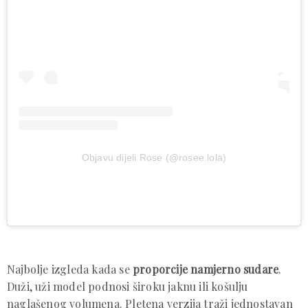
Objavu dijeli Rose (@rosee.lola)
Najbolje izgleda kada se
proporcije namjerno sudare
.
Duži, uži model podnosi široku jaknu ili košulju
naglašenog volumena. Pletena verzija traži jednostavan