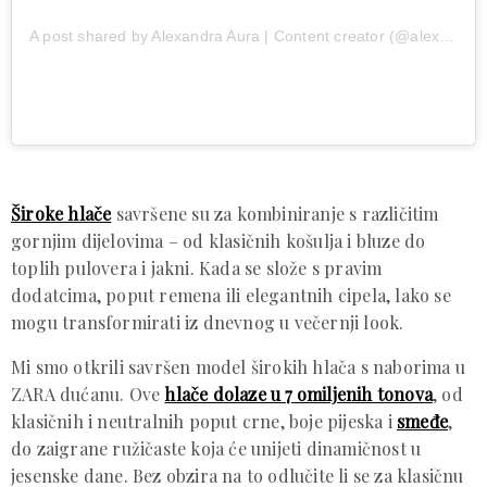
A post shared by Alexandra Aura | Content creator (@alexandra_aura)
Široke hlače
savršene su za kombiniranje s različitim
gornjim dijelovima – od klasičnih košulja i bluze do
toplih pulovera i jakni. Kada se slože s pravim
dodatcima, poput remena ili elegantnih cipela, lako se
mogu transformirati iz dnevnog u večernji look.
Mi smo otkrili savršen model širokih hlača s naborima u
ZARA dućanu. Ove
hlače dolaze u 7 omiljenih tonova
, od
klasičnih i neutralnih poput crne, boje pijeska i
smeđe
,
do zaigrane ružičaste koja će unijeti dinamičnost u
jesenske dane. Bez obzira na to odlučite li se za klasičnu