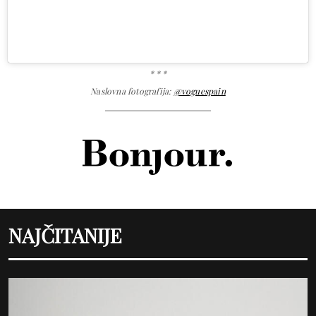
* * *
Naslovna fotografija:
@voguespain
NAJČITANIJE