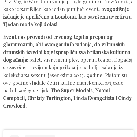
Prvi Vogue World održan je prošle godine u New Yorku, a
kako je zamišljen kao jedan putujući event,
ovogodišnje
izdanje je upriličeno u Londonu, kao savršena uvertira u
Tjedan mode koji dolazi
.
Event nas provodi od crvenog tepiha prepunog
glamuroznih, ali i avangardnih izdanja, do vrhunskih
dramskih izvedbi koje isprepliću sva britanska kulturna
događanja
: balet, suvremeni ples, operu i teatar. Događaj
se završava revijom koja prikazuje najbolja izdanja iz
kolekcija za sezonu jesen/zima 2023. godine. Pistom su
ove godine vladale četiri kultne manekenke, zvijezde
nadolazećeg serijala
The Super Models
,
Naomi
Campbell, Christy Turlington, Linda Evangelista i Cindy
Crawford
.