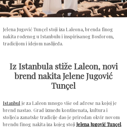
Jelena Jugović Tunçel stoji iza Laleona, brenda finog
nakita rođenog u Istanbulu i inspirisanog Bosforom,
tradicijom i idejom naslijeđa.
Iz Istanbula stiže Laleon, novi
brend nakita Jelene Jugović
Tunçel
Istanbul
je za Laleon mnogo više od adrese na kojoj je
brend nastao. Grad između kontinenata, kultura i
stoljeća zanatske tradicije dao je prirodan okvir novom
brendu finog nakita iza kojeg stoji
Jelena Jugović Tunçel
.