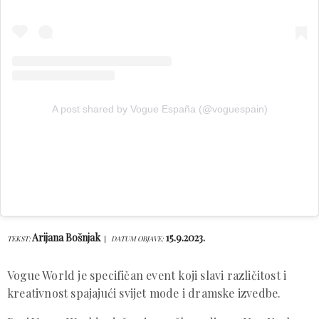
A post shared by Vogue España (@voguespain)
Arijana Bošnjak
15.9.2023.
TEKST:
DATUM OBJAVE:
Vogue World je specifičan event koji slavi različitost i
kreativnost spajajući svijet mode i dramske izvedbe.