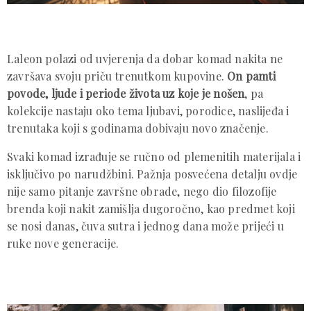
Laleon polazi od uvjerenja da dobar komad nakita ne
završava svoju priču trenutkom kupovine.
On pamti
povode, ljude i periode života uz koje je nošen
, pa
kolekcije nastaju oko tema ljubavi, porodice, naslijeđa i
trenutaka koji s godinama dobivaju novo značenje.
Svaki komad izrađuje se ručno od plemenitih materijala i
isključivo po narudžbini. Pažnja posvećena detalju ovdje
nije samo pitanje završne obrade, nego dio filozofije
brenda koji nakit zamišlja dugoročno, kao predmet koji
se nosi danas, čuva sutra i jednog dana može prijeći u
ruke nove generacije.