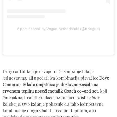
A post shared by Vogue Netherlands (@nlvogue)
Drugi outfit koji je osvojio naše simpatije bila je
jednostavna, ali upečatljiva kombinacija pjevačice
Dove
Cameron
.
Mlada umjetnica je doslovno zasjala na
crvenom tepihu noseći metalik Coach co-ord set
, koji
čine jakna, bralette i hlače, uz torbicu iz iste
Shine
kolekcije. Ovo izdanje pokazuje da tako jednostavne
kombinacije mogu vladati crvenim tepihom, ali i