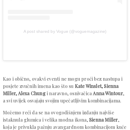
A post shared by Vogue (@voguemagazine)
Kao i obično, ovakvi eventi ne mogu proći bez nastupa i
posjete zvučnih imena kao što su
Kate Winslet, Sienna
Miller, Alexa Chung
i naravno, osnivačica
Anna Wintour
,
a svi uvijek osvajaju svojim upečatljivim kombinacijama.
Možemo reći da se na ovogodišnjem izdanju najviše
istaknula glumica i velika modna ikona,
Sienna Miller
,
koja je privukla pažnju avangardnom kombinacijom kuće