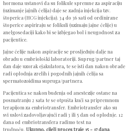
hormona ustanovi da su folikule spremne za aspiraciju
(uzimanje jajnih ćelija) daje se zadnja injekcija tzv.
štoperica (HCG injekcija). 34 do 36 sati od ordinirane
štoperice aspiriraju se folikuli (uzimaju jajne ćelije) u
anelgosedaciji kako bi se izbjegao bol i neugodnost za
pacijentice.
Jajne ćelije nakon aspiracije se prosljeđuju dalje na
obradu u embriološki laboratoriji. Suprug/partner taj
dan daje uzorak ejakulatora, te se isti dan nakon obrade
radi oplodnja zrelih i pogodnih jajnih ćelija sa
spermatozoidima supruga/partnera.
Pacijentica se nakon buđenja od anestezije ostane na
posmatranju 2 sata te se otpušta kući sa pripremnom
terapijom za embriotransfer. Embriotransfer ako su
svi uslovi zadovoljavajući radi 3 ili 5 dan od oplodnje. 12
dana od embriotransfera radimo test na
trudnoću.
Ukupno, cijeli proces traje 15 - 17 dana
.