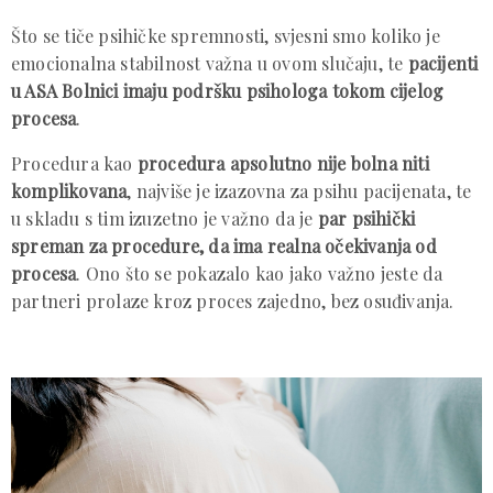
Što se tiče psihičke spremnosti, svjesni smo koliko je
emocionalna stabilnost važna u ovom slučaju, te
pacijenti
u ASA Bolnici imaju podršku psihologa tokom cijelog
procesa
.
Procedura kao
procedura apsolutno nije bolna niti
komplikovana
, najviše je izazovna za psihu pacijenata, te
u skladu s tim izuzetno je važno da je
par psihički
spreman za procedure, da ima realna očekivanja od
procesa
. Ono što se pokazalo kao jako važno jeste da
partneri prolaze kroz proces zajedno, bez osuđivanja.