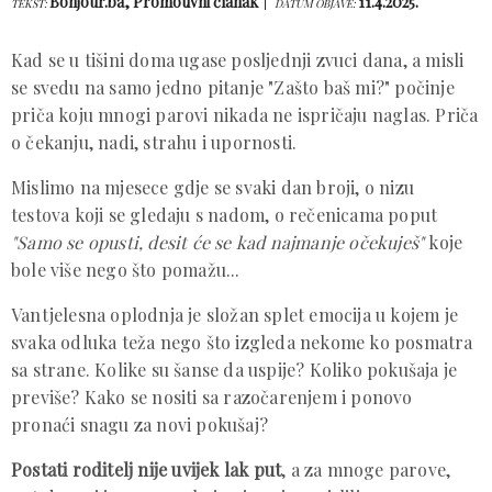
Bonjour.ba, Promotivni članak
11.4.2025.
TEKST:
DATUM OBJAVE:
Kad se u tišini doma ugase posljednji zvuci dana, a misli
se svedu na samo jedno pitanje "Zašto baš mi?" počinje
priča koju mnogi parovi nikada ne ispričaju naglas. Priča
o čekanju, nadi, strahu i upornosti.
Mislimo na mjesece gdje se svaki dan broji, o nizu
testova koji se gledaju s nadom, o rečenicama poput
"Samo se opusti, desit će se kad najmanje očekuješ"
koje
bole više nego što pomažu...
Vantjelesna oplodnja je složan splet emocija u kojem je
svaka odluka teža nego što izgleda nekome ko posmatra
sa strane. Kolike su šanse da uspije? Koliko pokušaja je
previše? Kako se nositi sa razočarenjem i ponovo
pronaći snagu za novi pokušaj?
Postati roditelj nije uvijek lak put
, a za mnoge parove,