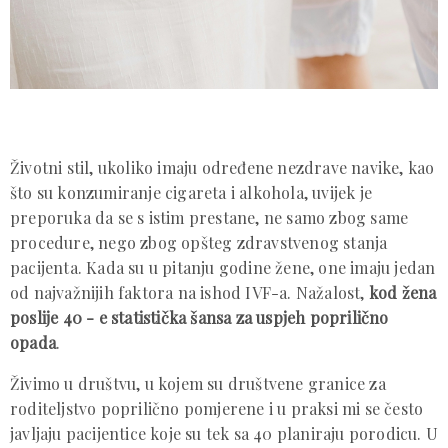
Životni stil, ukoliko imaju određene nezdrave navike, kao
što su konzumiranje cigareta i alkohola, uvijek je
preporuka da se s istim prestane, ne samo zbog same
procedure, nego zbog opšteg zdravstvenog stanja
pacijenta. Kada su u pitanju godine žene, one imaju jedan
od najvažnijih faktora na ishod IVF-a. Nažalost,
kod žena
poslije 40 - e statistička šansa za uspjeh poprilično
opada
.
Živimo u društvu, u kojem su društvene granice za
roditeljstvo poprilično pomjerene i u praksi mi se često
javljaju pacijentice koje su tek sa 40 planiraju porodicu. U