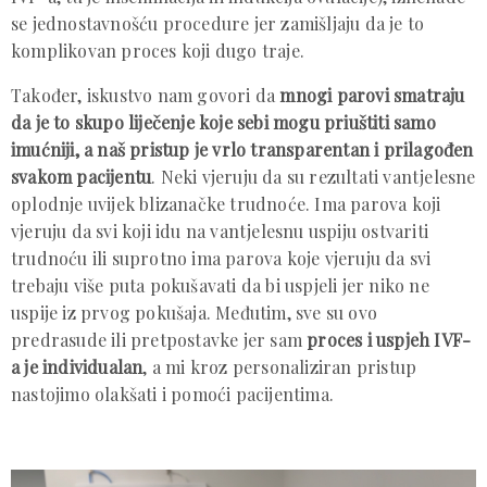
se jednostavnošću procedure jer zamišljaju da je to
komplikovan proces koji dugo traje.
Također, iskustvo nam govori da
mnogi parovi smatraju
da je to skupo liječenje koje sebi mogu priuštiti samo
imućniji, a naš pristup je vrlo transparentan i prilagođen
svakom pacijentu
. Neki vjeruju da su rezultati vantjelesne
oplodnje uvijek blizanačke trudnoće. Ima parova koji
vjeruju da svi koji idu na vantjelesnu uspiju ostvariti
trudnoću ili suprotno ima parova koje vjeruju da svi
trebaju više puta pokušavati da bi uspjeli jer niko ne
uspije iz prvog pokušaja. Međutim, sve su ovo
predrasude ili pretpostavke jer sam
proces i uspjeh IVF-
a je individualan
, a mi kroz personaliziran pristup
nastojimo olakšati i pomoći pacijentima.