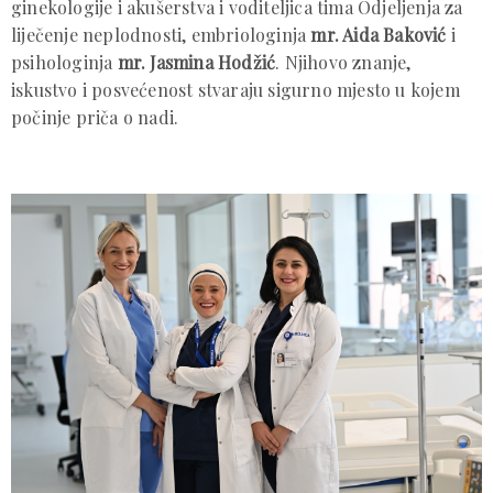
ginekologije i akušerstva i voditeljica tima Odjeljenja za
liječenje neplodnosti, embriologinja
mr. Aida Baković
i
psihologinja
mr. Jasmina Hodžić
. Njihovo znanje,
iskustvo i posvećenost stvaraju sigurno mjesto u kojem
počinje priča o nadi.