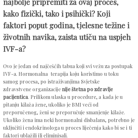
najbolje pripremiti za ovaj proces,
kako fizički, tako i psihički? Koji
faktori poput godina, tjelesne težine i
životnih navika, zaista utiču na uspjeh
IVF-a?
Ovo je jedan od najčešćih tabua koji svi vežu za postupak
IVF-a. Hormonalna terapija koju koristimo u toku
samog procesa, po istraživanjima Svjetske
zdravstvene organizacije
nije štetna po zdravlje
pacijentica
. Prilikom ulaska u procedure, a kada je u
pitanju kilaža žene, ukoliko je BMI veći od
preporučenog, ženi se preporučuje smanjenje kilaže.
Ukoliko žena ima neki hormonalni disbalans, potrebno je
uključiti i endokrinologa u proces liječenja kako bi se i ti
faktori ublažili ili eliminisali.