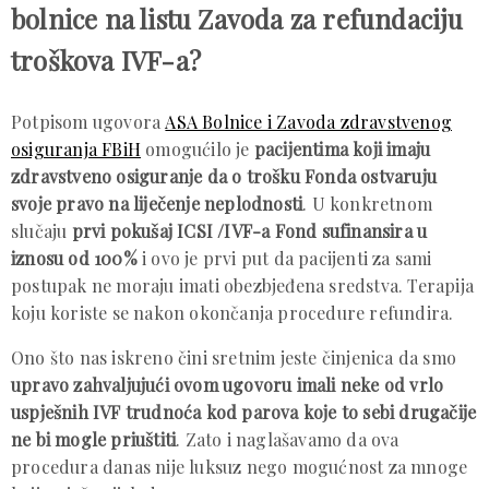
bolnice na listu Zavoda za refundaciju
troškova IVF-a?
Potpisom ugovora
ASA Bolnice i Zavoda zdravstvenog
osiguranja FBiH
omogućilo je
pacijentima koji imaju
zdravstveno osiguranje da o trošku Fonda ostvaruju
svoje pravo na liječenje neplodnosti
. U konkretnom
slučaju
prvi pokušaj ICSI /IVF-a Fond sufinansira u
iznosu od 100%
i ovo je prvi put da pacijenti za sami
postupak ne moraju imati obezbjeđena sredstva. Terapija
koju koriste se nakon okončanja procedure refundira.
Ono što nas iskreno čini sretnim jeste činjenica da smo
upravo zahvaljujući ovom ugovoru imali neke od vrlo
uspješnih IVF trudnoća kod parova koje to sebi drugačije
ne bi mogle priuštiti
. Zato i naglašavamo da ova
procedura danas nije luksuz nego mogućnost za mnoge