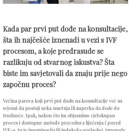
Kada par prvi put dođe na konsultacije,
šta ih najčešće iznenadi u vezi s IVF
procesom, a koje predrasude se
razlikuju od stvarnog iskustva? Šta
biste im savjetovali da znaju prije nego
započnu proces?
Većina parova koji prvi put dođu na konsultacije već su
svjesni da postoji neka smetnja ili zapreka da dođe do
trudnoće. Ipak, nakon što im objasnimo cjelokupan
proces i dostupne metode procedura liječenja ( pored
IVF-a, tu je inseminacija ili indukcija ovulacije), iznenade