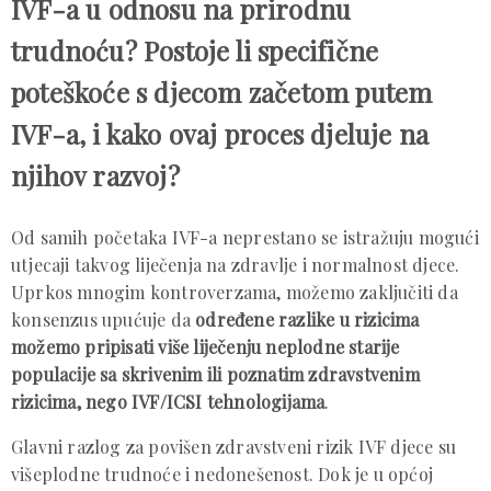
IVF-a u odnosu na prirodnu
trudnoću? Postoje li specifične
poteškoće s djecom začetom putem
IVF-a, i kako ovaj proces djeluje na
njihov razvoj?
Od samih početaka IVF-a neprestano se istražuju mogući
utjecaji takvog liječenja na zdravlje i normalnost djece.
Uprkos mnogim kontroverzama, možemo zaključiti da
konsenzus upućuje da
određene razlike u rizicima
možemo pripisati više liječenju neplodne starije
populacije sa skrivenim ili poznatim zdravstvenim
rizicima, nego IVF/ICSI tehnologijama
.
Glavni razlog za povišen zdravstveni rizik IVF djece su
višeplodne trudnoće i nedonešenost. Dok je u općoj