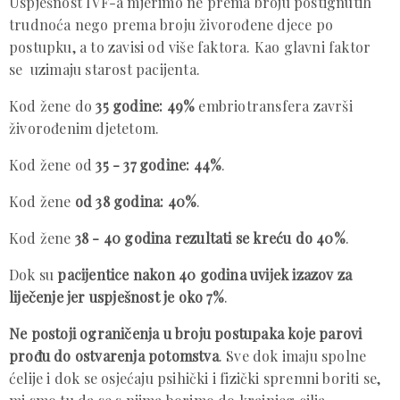
Uspješnost IVF-a mjerimo ne prema broju postignutih
trudnoća nego prema broju živorođene djece po
postupku, a to zavisi od više faktora. Kao glavni faktor
se uzimaju starost pacijenta.
Kod žene do
35 godine: 49%
embriotransfera završi
živorođenim djetetom.
Kod žene od
35 - 37 godine: 44%
.
Kod žene
od 38 godina: 40%
.
Kod žene
38 - 40 godina rezultati se kreću do 40%
.
Dok su
pacijentice nakon 40 godina uvijek izazov za
liječenje jer uspješnost je oko 7%
.
Ne postoji ograničenja u broju postupaka koje parovi
prođu do ostvarenja potomstva
. Sve dok imaju spolne
ćelije i dok se osjećaju psihički i fizički spremni boriti se,