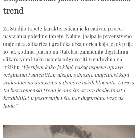
trend
Za Studijo tapete karakterističan je kreativan proces
nastajanja pojedine tapete. Naime, Josipa je prvenstveno
umjetnica, slikarica i grafička dizajnerica koja je još prije
10-ak godina, platno na štafelaju zamijenila digitalnim
slikarstvom i tako uspjela odgovoriti trendovima na
tržištu:
“Vjerujem kako je ključ našeg uspjeha upravo
originalan i autentičan dizajn, odnosno umjetnost koju
svakodnevno donosimo u domove naših klijenata. Upravo
taj bezvremenski trend je ono što stvara dosljednost i
kredibilitet u poslovanju i što nas dugoročno veže uz
ljude.”