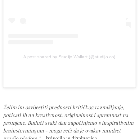
A post shared by Studijo Wallart (@studijo.co)
Želim im osvijestiti prednosti kritičkog razmišljanje,
poticati ih na kreativnost, originalnost i spremnost na
promjene. Budući svaki dan započinjemo s inspirativnim
brainstormingom - mogu reći da je ovakav mindset
urodio plodom.”
- izdvojila je dizajnerica.