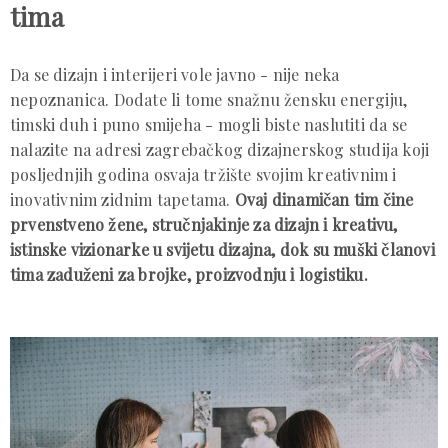
tima
Da se dizajn i interijeri vole javno - nije neka
nepoznanica. Dodate li tome snažnu žensku energiju,
timski duh i puno smijeha - mogli biste naslutiti da se
nalazite na adresi zagrebačkog dizajnerskog studija koji
posljednjih godina osvaja tržište svojim kreativnim i
inovativnim zidnim tapetama.
Ovaj dinamičan tim čine
prvenstveno žene, stručnjakinje za dizajn i kreativu,
istinske vizionarke u svijetu dizajna, dok su muški članovi
tima zaduženi za brojke, proizvodnju i logistiku.