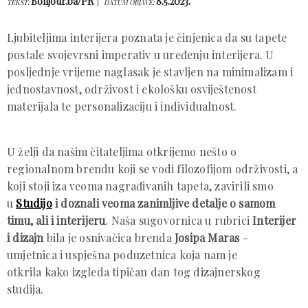
Bonjour.ba/PR
8.5.2023.
TEKST:
DATUM OBJAVE:
Ljubiteljima interijera poznata je činjenica da su tapete
postale svojevrsni imperativ u uređenju interijera. U
posljednje vrijeme naglasak je stavljen na minimalizam i
jednostavnost, održivost i ekološku osviještenost
materijala te personalizaciju i individualnost.
U želji da našim čitateljima otkrijemo nešto o
regionalnom brendu koji se vodi filozofijom održivosti, a
koji stoji iza veoma nagrađivanih tapeta, zavirili smo
u
Studijo
i doznali veoma zanimljive detalje o samom
timu, ali i interijeru
. Naša sugovornica u rubrici
Interijer
i dizajn
bila je osnivačica brenda
Josipa Maras
-
umjetnica i uspješna poduzetnica koja nam je
otkrila kako izgleda tipičan dan tog dizajnerskog
studija.