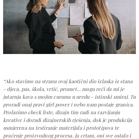
“Ako stavimo na stranu ovaj kaotični dio izlaska iz stana
- djeca, pas, škola, vrtić, promet… mogu reći da mi je
jutarnja kava s mojim curama u uredu - istinski smiraj. Tu
proradi onaj pravi girl power i nebo nam postaje granica.
Prolazimo check liste, dizajn tim radi na razvijanju
kreative i doradi dizajnerskih rješenja, dok je produkcija
usmjerena na testiranje materijala i prototipova te
praćenje proizvodnog procesa. Ja crtam, oni sve ostalo i