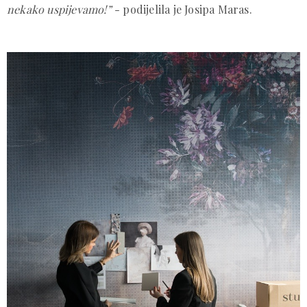
nekako uspijevamo!”
- podijelila je Josipa Maras.