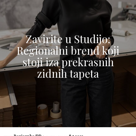
Zavirite u Studijo:
Regionalni brend koji
stoji iza prekrasnih
zidnih tapeta