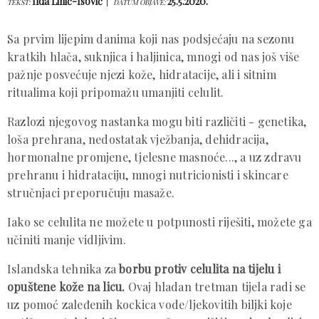
Ilda Lihić-Isović
25.5.2020.
TEKST:
DATUM OBJAVE:
Sa prvim lijepim danima koji nas podsjećaju na sezonu
kratkih hlača, suknjica i haljinica, mnogi od nas još više
pažnje posvećuje njezi kože, hidratacije, ali i sitnim
ritualima koji pripomažu umanjiti celulit.
Razlozi njegovog nastanka mogu biti različiti - genetika,
loša prehrana, nedostatak vježbanja, dehidracija,
hormonalne promjene, tjelesne masnoće..., a uz zdravu
prehranu i hidrataciju, mnogi nutricionisti i skincare
stručnjaci preporučuju masaže.
Iako se celulita ne možete u potpunosti riješiti, možete ga
učiniti manje vidljivim.
Islandska tehnika za
borbu protiv celulita na tijelu i
opuštene kože na licu.
Ovaj hladan tretman tijela radi se
uz pomoć zaleđenih kockica vode/ljekovitih biljki koje