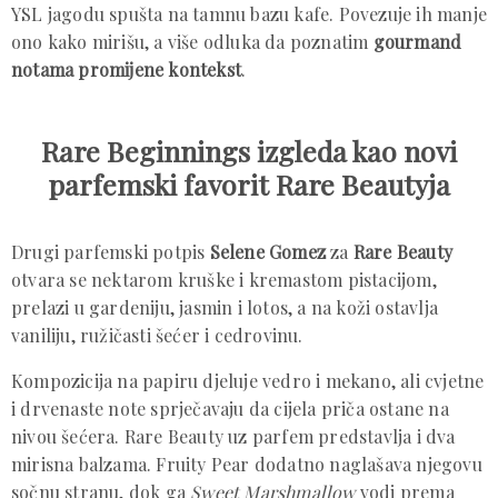
YSL jagodu spušta na tamnu bazu kafe. Povezuje ih manje
ono kako mirišu, a više odluka da poznatim
gourmand
notama promijene kontekst
.
Rare Beginnings izgleda kao novi
parfemski favorit Rare Beautyja
Drugi parfemski potpis
Selene Gomez
za
Rare Beauty
otvara se nektarom kruške i kremastom pistacijom,
prelazi u gardeniju, jasmin i lotos, a na koži ostavlja
vaniliju, ružičasti šećer i cedrovinu.
Kompozicija na papiru djeluje vedro i mekano, ali cvjetne
i drvenaste note sprječavaju da cijela priča ostane na
nivou šećera. Rare Beauty uz parfem predstavlja i dva
mirisna balzama. Fruity Pear dodatno naglašava njegovu
sočnu stranu, dok ga
Sweet Marshmallow
vodi prema