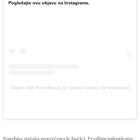
Pogledajte ovu objavu na Instagramu.
Objavu dijeli Rare Beauty by Selena Gomez (@rarebeauty)
Posebna pažnja posvećena je bočici. Predimenzionirana