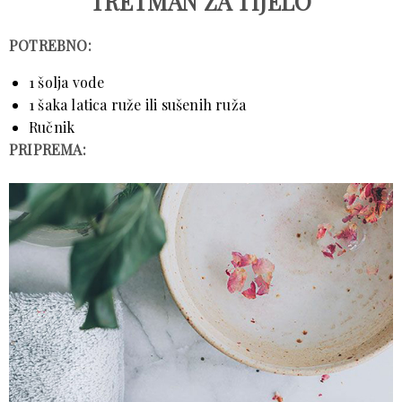
TRETMAN ZA TIJELO
POTREBNO:
1 šolja vode
1 šaka latica ruže ili sušenih ruža
Ručnik
PRIPREMA: