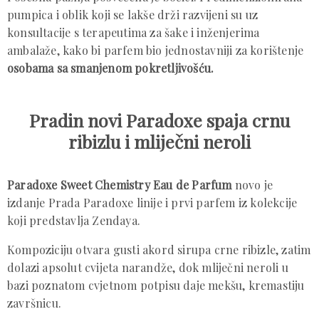
pumpica i oblik koji se lakše drži razvijeni su uz
konsultacije s terapeutima za šake i inženjerima
ambalaže, kako bi parfem bio jednostavniji za korištenje
osobama sa smanjenom pokretljivošću.
Pradin novi Paradoxe spaja crnu
ribizlu i mliječni neroli
Paradoxe Sweet Chemistry Eau de Parfum
novo je
izdanje Prada Paradoxe linije i prvi parfem iz kolekcije
koji predstavlja Zendaya.
Kompoziciju otvara gusti akord sirupa crne ribizle, zatim
dolazi apsolut cvijeta narandže, dok mliječni neroli u
bazi poznatom cvjetnom potpisu daje mekšu, kremastiju
završnicu.