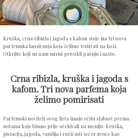
Kruška, crna ribizla i jagoda s kafom stoje iza tri nova
parfemska lansiranja koja želimo testirati na koži.
Otkrijte koji su nam mirisi privukli pažnju i zašto.
Crna ribizla, kruška i jagoda s
kafom. Tri nova parfema koja
želimo pomirisati
Parfemski noviteti ovog ljeta imaju očitu slabost prema
notama koje bismo prije očekivali na meniju. Kruška,
pistacija, jagoda, vanilija i ružičasti šećer zvuče kao