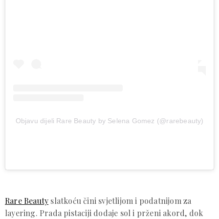
Objavu dijeli Rare Beauty by Selena Gomez (@rarebeauty)
Rare Beauty
slatkoću čini svjetlijom i podatnijom za
layering. Prada pistaciji dodaje sol i prženi akord, dok