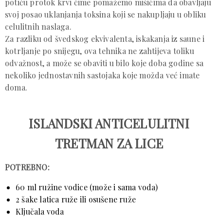
potiču protok krvi čime pomažemo mišićima da obavljaju
svoj posao uklanjanja toksina koji se nakupljaju u obliku
celulitnih naslaga.
Za razliku od švedskog ekvivalenta, iskakanja iz saune i
kotrljanje po snijegu, ova tehnika ne zahtijeva toliku
odvažnost, a može se obaviti u bilo koje doba godine sa
nekoliko jednostavnih sastojaka koje možda već imate
doma.
ISLANDSKI ANTICELULITNI
TRETMAN ZA LICE
POTREBNO:
60 ml ružine vodice (može i sama voda)
2 šake latica ruže ili osušene ruže
Ključala voda