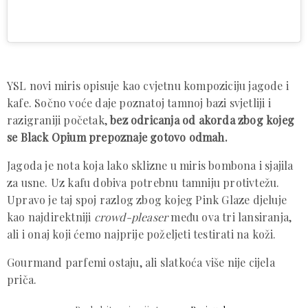
YSL novi miris opisuje kao cvjetnu kompoziciju jagode i
kafe. Sočno voće daje poznatoj tamnoj bazi svjetliji i
razigraniji početak,
bez odricanja od akorda zbog kojeg
se Black Opium prepoznaje gotovo odmah.
Jagoda je nota koja lako sklizne u miris bombona i sjajila
za usne. Uz kafu dobiva potrebnu tamniju protivtežu.
Upravo je taj spoj razlog zbog kojeg Pink Glaze djeluje
kao najdirektniji
crowd-pleaser
među ova tri lansiranja,
ali i onaj koji ćemo najprije poželjeti testirati na koži.
Gourmand parfemi ostaju, ali slatkoća više nije cijela
priča.