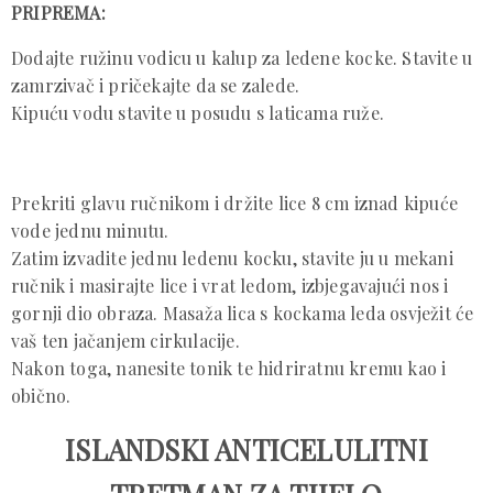
PRIPREMA:
Dodajte ružinu vodicu u kalup za ledene kocke. Stavite u
zamrzivač i pričekajte da se zalede.
Kipuću vodu stavite u posudu s laticama ruže.
Prekriti glavu ručnikom i držite lice 8 cm iznad kipuće
vode jednu minutu.
Zatim izvadite jednu ledenu kocku, stavite ju u mekani
ručnik i masirajte lice i vrat ledom, izbjegavajući nos i
gornji dio obraza. Masaža lica s kockama leda osvježit će
vaš ten jačanjem cirkulacije.
Nakon toga, nanesite tonik te hidriratnu kremu kao i
obično.
ISLANDSKI ANTICELULITNI