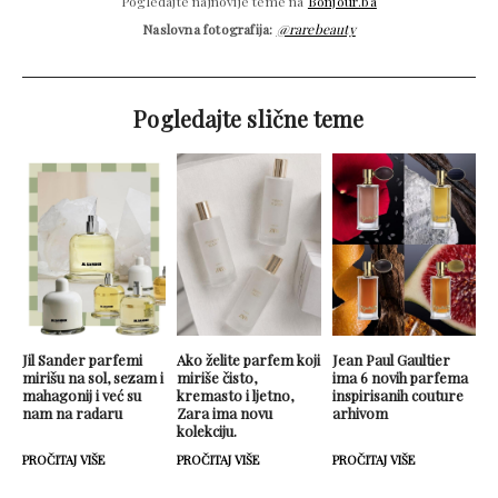
Pogledajte najnovije teme na
Bonjour.ba
Naslovna fotografija:
@rarebeauty
Pogledajte slične teme
Jil Sander parfemi
Ako želite parfem koji
Jean Paul Gaultier
mirišu na sol, sezam i
miriše čisto,
ima 6 novih parfema
mahagonij i već su
kremasto i ljetno,
inspirisanih couture
nam na radaru
Zara ima novu
arhivom
kolekciju.
PROČITAJ VIŠE
PROČITAJ VIŠE
PROČITAJ VIŠE