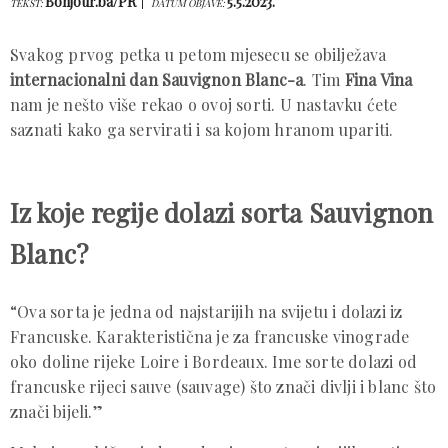
Bonjour.ba/PR
5.5.2023.
TEKST:
DATUM OBJAVE:
Svakog prvog petka u petom mjesecu se obilježava
internacionalni dan Sauvignon Blanc-a
. Tim
Fina Vina
nam je nešto više rekao o ovoj sorti. U nastavku ćete
saznati kako ga servirati i sa kojom hranom upariti.
Iz koje regije dolazi sorta Sauvignon
Blanc?
“Ova sorta je jedna od najstarijih na svijetu i dolazi iz
Francuske. Karakteristična je za francuske vinograde
oko doline rijeke Loire i Bordeaux. Ime sorte dolazi od
francuske rijeci sauve (sauvage) što znači divlji i blanc što
znači bijeli.”