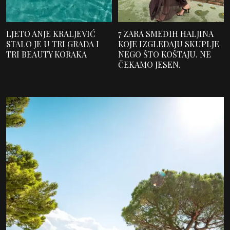
LJETO ANJE KRALJEVIĆ
7 ZARA SMEĐIH HALJINA
STALO JE U TRI GRADA I
KOJE IZGLEDAJU SKUPLJE
TRI BEAUTY KORAKA
NEGO ŠTO KOŠTAJU. NE
ČEKAMO JESEN.