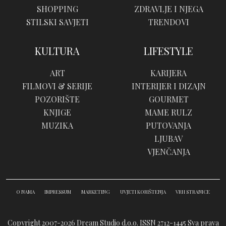
SHOPPING
ZDRAVLJE I NJEGA
STILSKI SAVJETI
TRENDOVI
KULTURA
LIFESTYLE
ART
KARIJERA
FILMOVI & SERIJE
INTERIJER I DIZAJN
POZORIŠTE
GOURMET
KNJIGE
MAME RULZ
MUZIKA
PUTOVANJA
LJUBAV
VJENČANJA
O NAMA
IMPRESSUM
MARKETING
UVJETI KORIŠTENJA
VRH STRANICE
Copyright 2007-2026 Dream Studio d.o.o. ISSN 2712-1445
Sva prava