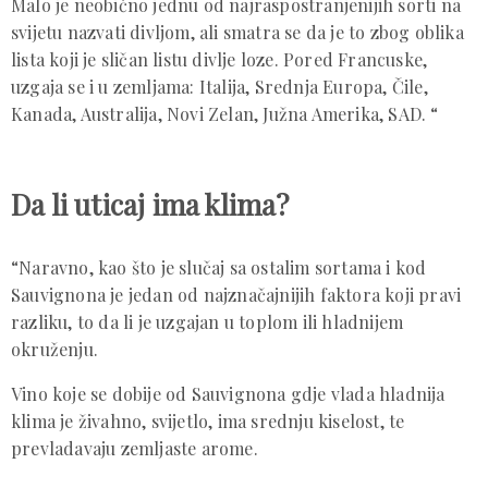
Malo je neobično jednu od najraspostranjenijih sorti na
svijetu nazvati divljom, ali smatra se da je to zbog oblika
lista koji je sličan listu divlje loze. Pored Francuske,
uzgaja se i u zemljama: Italija, Srednja Europa, Čile,
Kanada, Australija, Novi Zelan, Južna Amerika, SAD. “
Da li uticaj ima klima?
“Naravno, kao što je slučaj sa ostalim sortama i kod
Sauvignona je jedan od najznačajnijih faktora koji pravi
razliku, to da li je uzgajan u toplom ili hladnijem
okruženju.
Vino koje se dobije od Sauvignona gdje vlada hladnija
klima je živahno, svijetlo, ima srednju kiselost, te
prevladavaju zemljaste arome.