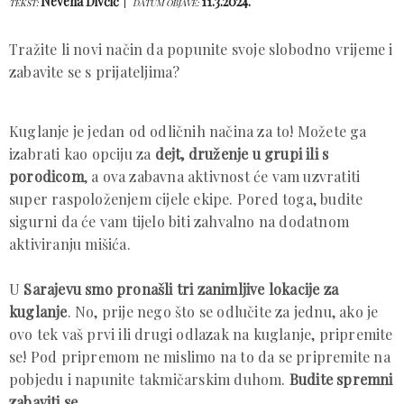
Nevena Divčić
11.3.2024.
TEKST:
DATUM OBJAVE:
Tražite li novi način da popunite svoje slobodno vrijeme i
zabavite se s prijateljima?
Kuglanje je jedan od odličnih načina za to! Možete ga
izabrati kao opciju za
dejt, druženje u grupi ili s
porodicom
, a ova zabavna aktivnost će vam uzvratiti
super raspoloženjem cijele ekipe. Pored toga, budite
sigurni da će vam tijelo biti zahvalno na dodatnom
aktiviranju mišića.
U
Sarajevu smo pronašli tri zanimljive lokacije za
kuglanje
. No, prije nego što se odlučite za jednu, ako je
ovo tek vaš prvi ili drugi odlazak na kuglanje, pripremite
se! Pod pripremom ne mislimo na to da se pripremite na
pobjedu i napunite takmičarskim duhom.
Budite spremni
zabaviti se
.