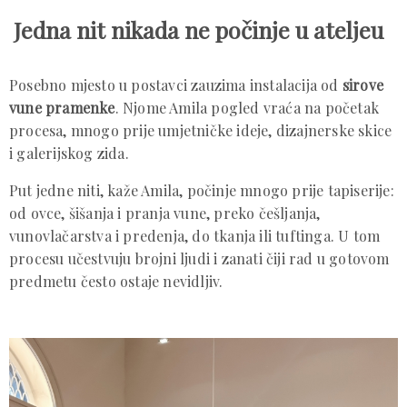
Jedna nit nikada ne počinje u ateljeu
Posebno mjesto u postavci zauzima instalacija od
sirove
vune pramenke
. Njome Amila pogled vraća na početak
procesa, mnogo prije umjetničke ideje, dizajnerske skice
i galerijskog zida.
Put jedne niti, kaže Amila, počinje mnogo prije tapiserije:
od ovce, šišanja i pranja vune, preko češljanja,
vunovlačarstva i predenja, do tkanja ili tuftinga. U tom
procesu učestvuju brojni ljudi i zanati čiji rad u gotovom
predmetu često ostaje nevidljiv.