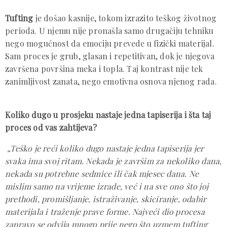
Tufting
je došao kasnije, tokom izrazito teškog životnog
perioda. U njemu nije pronašla samo drugačiju tehniku
nego mogućnost da emociju prevede u fizički materijal.
Sam proces je grub, glasan i repetitivan, dok je njegova
završena površina meka i topla. Taj kontrast nije tek
zanimljivost zanata, nego emotivna osnova njenog rada.
Koliko dugo u prosjeku nastaje jedna tapiserija i šta taj
proces od vas zahtijeva?
„Teško je reći koliko dugo nastaje jedna tapiserija jer
svaka ima svoj ritam. Nekada je završim za nekoliko dana,
nekada su potrebne sedmice ili čak mjesec dana. Ne
mislim samo na vrijeme izrade, već i na sve ono što joj
prethodi, promišljanje, istraživanje, skiciranje, odabir
materijala i traženje prave forme. Najveći dio procesa
zapravo se odvija mnogo prije nego što uzmem tufting