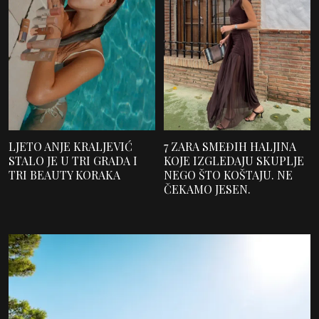
LJETO ANJE KRALJEVIĆ
7 ZARA SMEĐIH HALJINA
STALO JE U TRI GRADA I
KOJE IZGLEDAJU SKUPLJE
TRI BEAUTY KORAKA
NEGO ŠTO KOŠTAJU. NE
ČEKAMO JESEN.