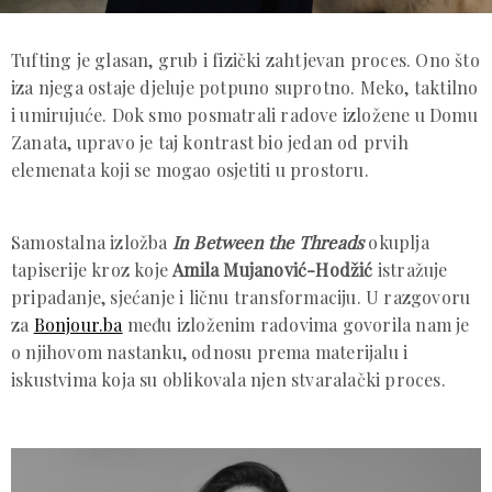
Tufting je glasan, grub i fizički zahtjevan proces. Ono što
iza njega ostaje djeluje potpuno suprotno. Meko, taktilno
i umirujuće. Dok smo posmatrali radove izložene u Domu
Zanata, upravo je taj kontrast bio jedan od prvih
elemenata koji se mogao osjetiti u prostoru.
Samostalna izložba
In Between the Threads
okuplja
tapiserije kroz koje
Amila Mujanović-Hodžić
istražuje
pripadanje, sjećanje i ličnu transformaciju. U razgovoru
za
Bonjour.ba
među izloženim radovima govorila nam je
o njihovom nastanku, odnosu prema materijalu i
iskustvima koja su oblikovala njen stvaralački proces.