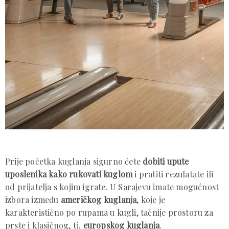
Prije početka kuglanja sigurno ćete
dobiti upute
uposlenika kako rukovati kuglom
i pratiti rezulatate ili
od prijatelja s kojim igrate. U Sarajevu imate mogućnost
izbora između
američkog kuglanja
, koje je
karakteristično po rupama u kugli, tačnije prostoru za
prste i klasičnog, tj.
europskog kuglanja
.