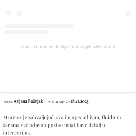
A post shared by Briellyn Turton (@briellynturton)
Arijana Bošnjak
28.12.2023.
TEKST:
DATUM OBJAVE:
Mramor je zahvaljujući svojim upečatljivim, fluidnim
šarama već odavno postao must have detalj u
interijerima.