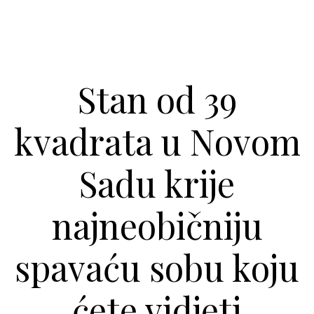
Stan od 39
kvadrata u Novom
Sadu krije
najneobičniju
spavaću sobu koju
ćete vidjeti