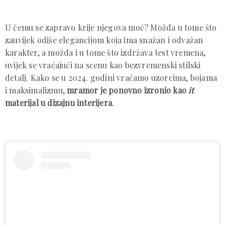
U čemu se zapravo krije njegova moć? Možda u tome što
zauvijek odiše elegancijom koja ima snažan i odvažan
karakter, a možda i u tome što izdržava test vremena,
uvijek se vraćajući na scenu kao bezvremenski stilski
detalj. Kako se u 2024. godini vraćamo uzorcima, bojama
i maksimalizmu,
mramor je ponovno izronio kao
it
materijal u dizajnu interijera
.