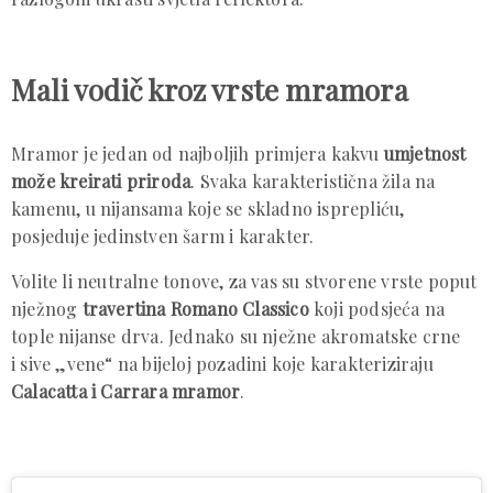
Mali vodič kroz vrste mramora
Mramor je jedan od najboljih primjera kakvu
umjetnost
može kreirati priroda
. Svaka karakteristična žila na
kamenu, u nijansama koje se skladno isprepliću,
posjeduje jedinstven šarm i karakter.
Volite li neutralne tonove, za vas su stvorene vrste poput
nježnog
travertina Romano Classico
koji podsjeća na
tople nijanse drva. Jednako su nježne akromatske crne
i sive „vene“ na bijeloj pozadini koje karakteriziraju
Calacatta i Carrara mramor
.