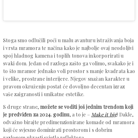
Stoga smo odlučili poći u malu avanturu istraživanja boja
i vrsta mramora te načina kako je najbolje ovaj neodoljivi
spoj hladnog kamena i toplih tonova inkorporirati u
svaki dom. Jedan od razloga zašto ga volimo, svakako je i
to što mramor jednako voli prostor s manje kvadrata kao
i velike, prostrane interijere. Njegov snažan karakter u
pravom okruženju postat će dovoljno decentan izraz
vaše zaigranosti i unikatne estetike.
S druge strane,
možete se voditi još jednim trendom koji
je predviđen za 2024. godinu
, a to je –
Make it big
! Dakle,
odvažno birajte predimenzionirane komade od mramora
koji će svjesno dominirati prostorom i s dobrim
razlogom ukrasti svjetla reflektora.