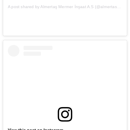
A post shared by Almertaş Mermer İnşaat A.S (@almertas_mermer_insaat)
View this post on Instagram