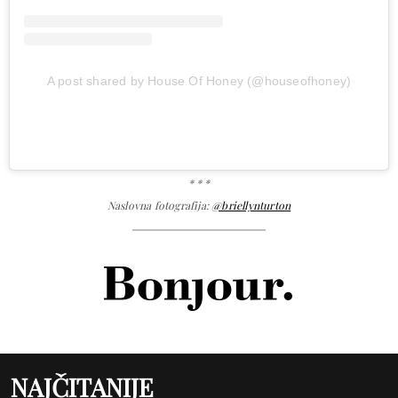
A post shared by House Of Honey (@houseofhoney)
* * *
Naslovna fotografija:
@briellynturton
NAJČITANIJE