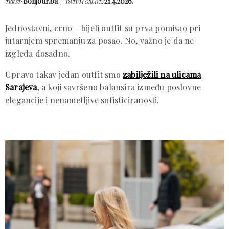
Bonjour.ba
21.4.2026.
TEKST:
DATUM OBJAVE:
Jednostavni, crno – bijeli outfit su prva pomisao pri
jutarnjem spremanju za posao. No, važno je da ne
izgleda dosadno.
Upravo takav jedan outfit smo
zabilježili na ulicama
Sarajeva
, a koji savršeno balansira između poslovne
elegancije i nenametljive sofisticiranosti.