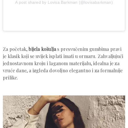
A post shared by Lovisa Barkman (@lovisabarkman)
Za početak,
bijela košulja
s presvučenim gumbima pravi
je klasik koji se uvijek isplati imati u ormaru. Zahvaljujući
jednostavnom kroju i laganom materijalu, idealna je za
vruće dane, a izgleda dovoljno elegantno i za formalnije
prilike.