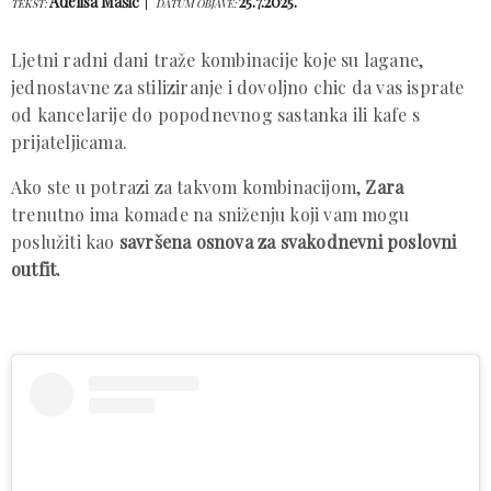
Adelisa Mašić
25.7.2025.
TEKST:
DATUM OBJAVE:
Ljetni radni dani traže kombinacije koje su lagane,
jednostavne za stiliziranje i dovoljno chic da vas isprate
od kancelarije do popodnevnog sastanka ili kafe s
prijateljicama.
Ako ste u potrazi za takvom kombinacijom,
Zara
trenutno ima komade na sniženju koji vam mogu
poslužiti kao
savršena osnova za svakodnevni poslovni
outfit.