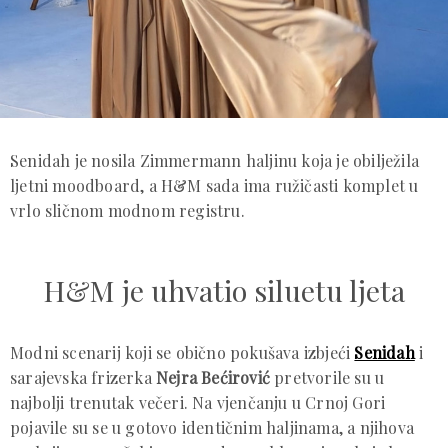
Senidah je nosila Zimmermann haljinu koja je obilježila
ljetni moodboard, a H&M sada ima ružičasti komplet u
vrlo sličnom modnom registru.
H&M je uhvatio siluetu ljeta
Modni scenarij koji se obično pokušava izbjeći
Senidah
i
sarajevska frizerka
Nejra Bećirović
pretvorile su u
najbolji trenutak večeri. Na vjenčanju u Crnoj Gori
pojavile su se u gotovo identičnim haljinama, a njihova