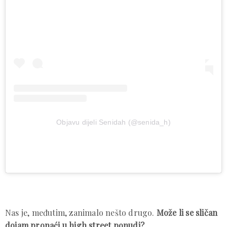
Objavu dijeli Senidah (@senida_h)
Nas je, međutim, zanimalo nešto drugo.
Može li se sličan
dojam pronaći u high street ponudi?