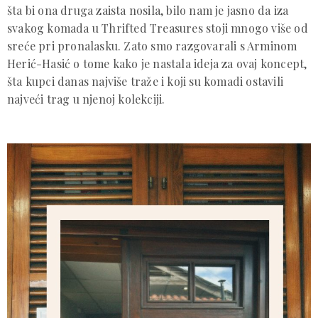
šta bi ona druga zaista nosila, bilo nam je jasno da iza
svakog komada u Thrifted Treasures stoji mnogo više od
sreće pri pronalasku. Zato smo razgovarali s Arminom
Herić-Hasić o tome kako je nastala ideja za ovaj koncept,
šta kupci danas najviše traže i koji su komadi ostavili
najveći trag u njenoj kolekciji.