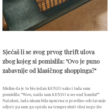
Sjećaš li se svog prvog thrift ulova
zbog kojeg si pomislila: "Ovo je puno
zabavnije od klasičnog shoppinga?"
Mislim da je to bio jedan KENZO sako i tada sam
pomislila: “Wow, našla sam KENZO u second handu!”
Nažalost, tada nisam bila upućena u pravilno održavanje
odjeće pa sam ga oprala na temperaturi višoj nego što