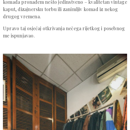
komada pronađem nešto jedinstveno – kvalitetan vintage
kaput, dizajnersku torbu ili zanimljiv komad iz nekog
drugog vremena.
Upravo taj osjećaj otkrivanja nečega rijetkog i posebnog
me ispunjavao.