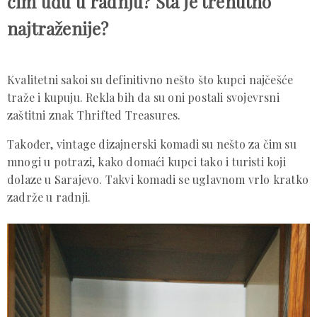
čim uđu u radnju? Šta je trenutno
najtraženije?
Kvalitetni sakoi su definitivno nešto što kupci najčešće
traže i kupuju. Rekla bih da su oni postali svojevrsni
zaštitni znak Thrifted Treasures.
Također, vintage dizajnerski komadi su nešto za čim su
mnogi u potrazi, kako domaći kupci tako i turisti koji
dolaze u Sarajevo. Takvi komadi se uglavnom vrlo kratko
zadrže u radnji.