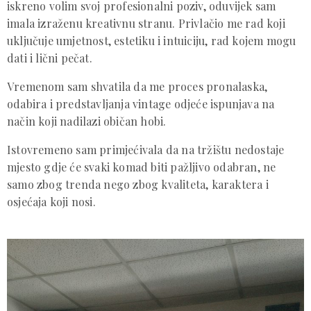
iskreno volim svoj profesionalni poziv, oduvijek sam
imala izraženu kreativnu stranu. Privlačio me rad koji
uključuje umjetnost, estetiku i intuiciju, rad kojem mogu
dati i lični pečat.
Vremenom sam shvatila da me proces pronalaska,
odabira i predstavljanja vintage odjeće ispunjava na
način koji nadilazi običan hobi.
Istovremeno sam primjećivala da na tržištu nedostaje
mjesto gdje će svaki komad biti pažljivo odabran, ne
samo zbog trenda nego zbog kvaliteta, karaktera i
osjećaja koji nosi.