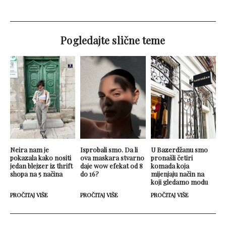
Pogledajte slične teme
Neira nam je
Isprobali smo. Da li
U Bazerdžanu smo
pokazala kako nositi
ova maskara stvarno
pronašli četiri
jedan blejzer iz thrift
daje wow efekat od 8
komada koja
shopa na 5 načina
do 16?
mijenjaju način na
koji gledamo modu
PROČITAJ VIŠE
PROČITAJ VIŠE
PROČITAJ VIŠE