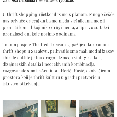
Ada Ćeremida
13.6.2026.
TEKST:
DATUM OBJAVE:
U thrift shopping rijetko ulazimo s planom. Mnogo češće
nas privuče osjećaj da bismo među vješalicama mogli
pronaći komad koji niko drugi nema, a upravo su takvi
pronalasci oni koje nosimo godinama.
Tokom posjete Thrifted Treasures, pažljivo kuriranom
thrift shopu u Sarajevu, prihvatile smo mali modni izazov
i birale outfite jedna drugoj. Između vintage sakoa,
dizajnerskih detalja i neočekivanih kombinacija,
razgovarale smo i s Arminom Herić-Hasić, osnivačicom
prostora koji je thrift kulturu u gradu pretvorio u
iskustvo otkrivanja.