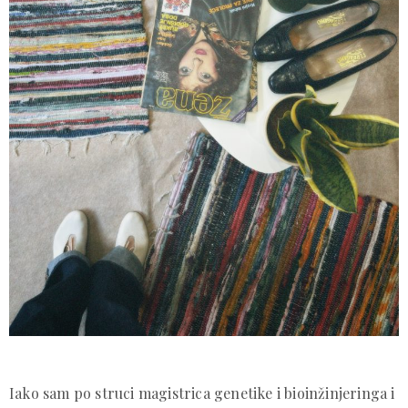
Iako sam po struci magistrica genetike i bioinžinjeringa i