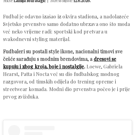
Lamija Muratagić
12.6.2026.
TEKST:
DATUM OBJAVE:
Fudbal je odavno izašao iz okvira stadiona, a nadolazeće
Svjetsko prvenstvo samo dodatno ubrzava ono što moda
već neko vrijeme radi: sportski kod pretvara u
svakodnevni styling materijal.
Fudbaleri su postali style ikone, nacionalni timovi sve
češće sarađuju s modnim brendovima, a
dresovi se
kupuju i zbog kroja, boje i nostalgije
.
Loewe, Gabriela
Hearst, Patta i Nocta već su dio fudbalskog modnog
razgovora, od timskih odijela do trening opreme i
streetwear komada. Modni dio prvenstva počeo je i prije
prvog zvižduka.