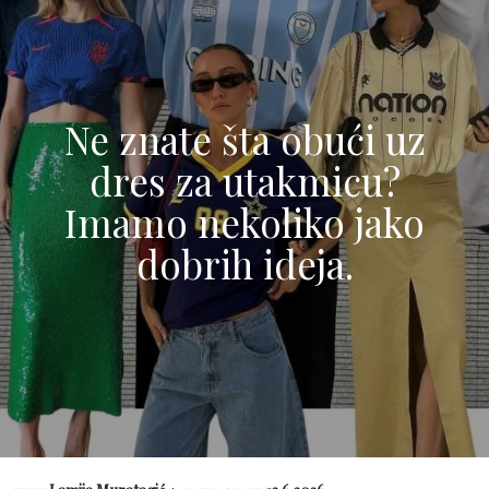
Ne znate šta obući uz
dres za utakmicu?
Imamo nekoliko jako
dobrih ideja.