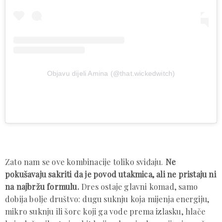
Objavu dijeli Amina (@that.wickedwitch)
Zato nam se ove kombinacije toliko sviđaju.
Ne
pokušavaju sakriti da je povod utakmica, ali ne pristaju ni
na najbržu formulu.
Dres ostaje glavni komad, samo
dobija bolje društvo: dugu suknju koja mijenja energiju,
mikro suknju ili šorc koji ga vode prema izlasku, hlače