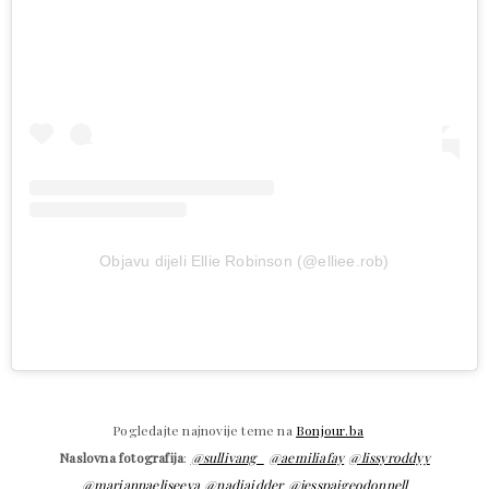
Objavu dijeli Ellie Robinson (@elliee.rob)
Pogledajte najnovije teme na
Bonjour.ba
Naslovna fotografija
:
@sullivang_
@aemiliafay
@lissyroddyy
@mariannaeliseeva
@nadiaidder
@jesspaigeodonnell