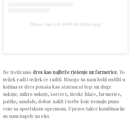
Objavu dijeli LIZ KAPRAN (@lizzi.jpg)
Ne tretiramo
dres kao najbrže rješenje uz farmerice.
To
uvijek radi i uvijek će raditi. Mnogo su nam bolji outfiti u
kojima se dres ponaša kao
statement
top: uz duge
suknje, mikro suknje, šorceve, široke hlače, farmerice,
patike, sandale, dobar nakit i torbe koje nemaju puno
veze sa sportskom opremom. Upravo takve kombinacije
su nam zapele za oko.