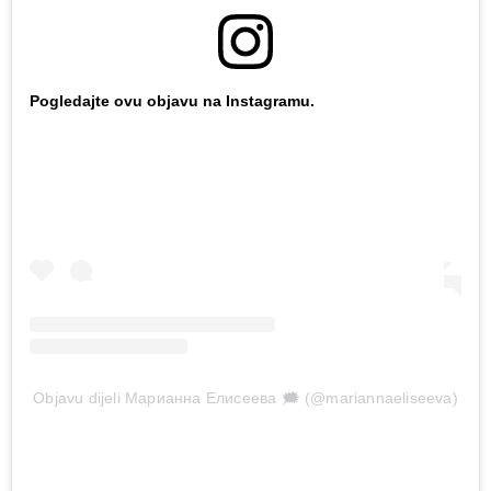
Pogledajte ovu objavu na Instagramu.
Objavu dijeli Марианна Елисеева 🗯 (@mariannaeliseeva)