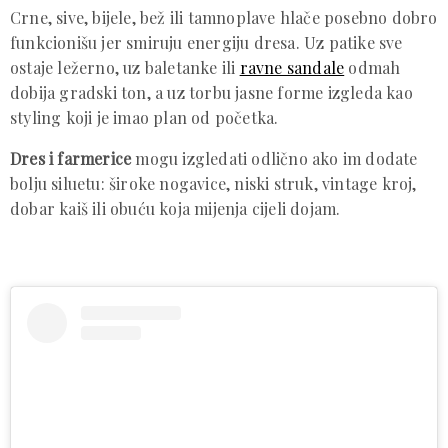
Crne, sive, bijele, bež ili tamnoplave hlače posebno dobro
funkcionišu jer smiruju energiju dresa. Uz patike sve
ostaje ležerno, uz baletanke ili
ravne sandale
odmah
dobija gradski ton, a uz torbu jasne forme izgleda kao
styling koji je imao plan od početka.
Dres i farmerice
mogu izgledati odlično ako im dodate
bolju siluetu: široke nogavice, niski struk, vintage kroj,
dobar kaiš ili obuću koja mijenja cijeli dojam.