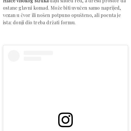
Hlače visokog struka
daju silueti red, a dresu prostor da
ostane glavni komad. Može biti uvučen samo naprijed,
vezan u čvor ili nošen potpuno opušteno, ali poenta je
ista: donji dio treba držati formu.