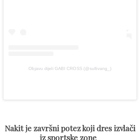
Objavu dijeli GABI CROSS (@sullivang_)
Nakit je završni potez koji dres izvlači
iz sportske zone