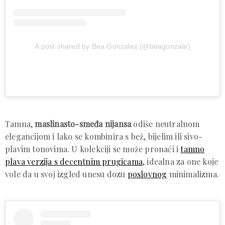
A post shared by Bea Gonzalez (@beagonzale)
Tamna,
maslinasto-smeđa nijansa
odiše neutralnom
elegancijom i lako se kombinira s bež, bijelim ili sivo-
plavim tonovima. U kolekciji se može pronaći i
tamno
plava verzija s decentnim prugicama
, idealna za one koje
vole da u svoj izgled unesu dozu
poslovnog
minimalizma.