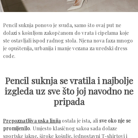
Pencil suknja ponovo je svuda, samo što ovaj put ne
dolazi s košuljom zakopčanom do vrata i cipelama koje
ste ostavljali ispod radnog stola. Njena nova faza mnogo
je opuštenija, urbanija i manje vezana za uredski dress
code.
Pencil suknja se vratila i najbolje
izgleda uz sve što joj navodno ne
pripada
Prepoznatljiva uska linija
ostala je ista, ali
sve oko nje se
promijenilo
. Umjesto klasičnog sakoa sada dolaze
sportske jakne, široke košulje, jednostavni T-shirtovi i