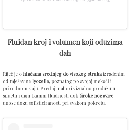
Fluidan kroj i volumen koji oduzima
dah
Riječ je o
hlačama srednjeg do visokog struka
izrađenim
od mješavine
lyocella
, poznatog po svojoj mekoći i
prirodnom sjaju. Prednji nabori vizualno produžuju
siluetu i daju tkanini fluidnost, dok
široke nogavice
unose dozu sofisticiranosti pri svakom pokretu.