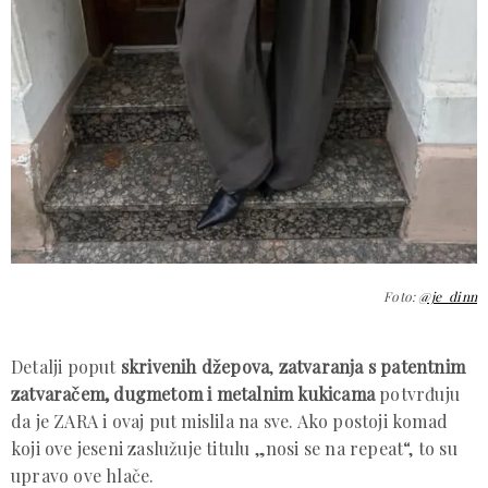
Foto:
@je_dinn
Detalji poput
skrivenih džepova
,
zatvaranja s patentnim
zatvaračem, dugmetom i metalnim kukicama
potvrđuju
da je ZARA i ovaj put mislila na sve. Ako postoji komad
koji ove jeseni zaslužuje titulu „nosi se na repeat“, to su
upravo ove hlače.