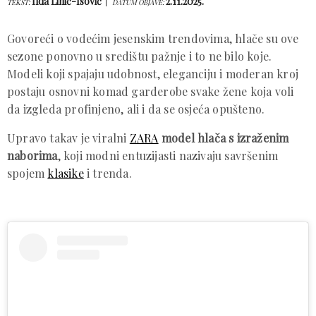
Ilda Lihić-Isović
2.11.2025.
TEKST:
DATUM OBJAVE:
Govoreći o vodećim jesenskim trendovima, hlače su ove
sezone ponovno u središtu pažnje i to ne bilo koje.
Modeli koji spajaju udobnost, eleganciju i moderan kroj
postaju osnovni komad garderobe svake žene koja voli
da izgleda profinjeno, ali i da se osjeća opušteno.
Upravo takav je viralni
ZARA
model hlača s izraženim
naborima
, koji modni entuzijasti nazivaju savršenim
spojem
klasike
i trenda.