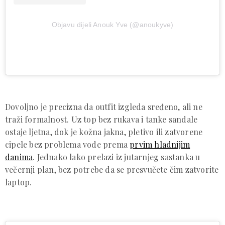
Objavu dijeli Anouk Yve (@anoukyve)
Dovoljno je precizna da outfit izgleda sređeno, ali ne
traži formalnost. Uz top bez rukava i tanke sandale
ostaje ljetna, dok je kožna jakna, pletivo ili zatvorene
cipele bez problema vode prema
prvim hladnijim
danima
. Jednako lako prelazi iz jutarnjeg sastanka u
večernji plan, bez potrebe da se presvučete čim zatvorite
laptop.