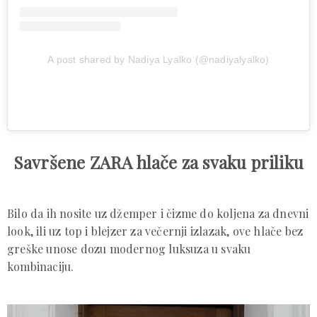
A post shared by Nadiya Lyalko (@nadiyalyalko)
Savršene ZARA hlače za svaku priliku
Bilo da ih nosite uz džemper i čizme do koljena za dnevni
look, ili uz top i blejzer za večernji izlazak, ove hlače bez
greške unose dozu modernog luksuza u svaku
kombinaciju.