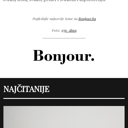
Pogledajte najnovije teme na
Bonjour.ba
Foto:
@je_dinn
NAJČITANIJE