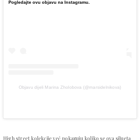
Pogledajte ovu objavu na Instagramu.
Objavu dijeli Marina Zholobova (@marsidelnikova)
High street kolekcije već pokazuju koliko se ova silueta