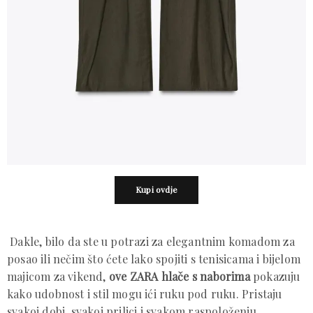
Kupi ovdje
Dakle, bilo da ste u potrazi za elegantnim komadom za
posao ili nečim što ćete lako spojiti s tenisicama i bijelom
majicom za vikend,
ove ZARA hlače s naborima
pokazuju
kako udobnost i stil mogu ići ruku pod ruku. Pristaju
svakoj dobi, svakoj prilici i svakom raspoloženju.