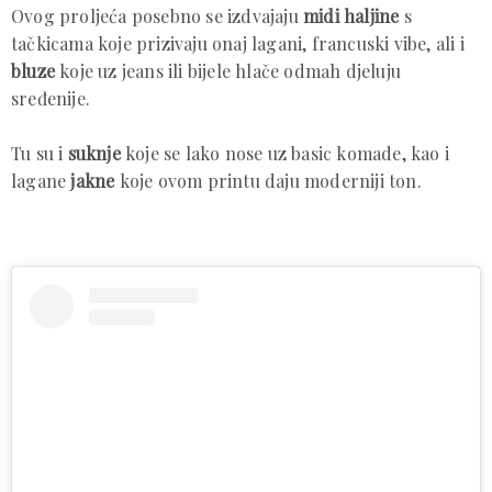
Ovog proljeća posebno se izdvajaju
midi haljine
s
tačkicama koje prizivaju onaj lagani, francuski vibe, ali i
bluze
koje uz jeans ili bijele hlače odmah djeluju
sređenije.
Tu su i
suknje
koje se lako nose uz basic komade, kao i
lagane
jakne
koje ovom printu daju moderniji ton.