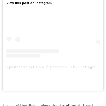
View this post on Instagram
A post shared by L e n a. 🔖 𝚙𝚎𝚛𝚜𝚘𝚗𝚊𝚕 𝚜𝚝𝚢𝚕𝚒𝚜𝚝 (@looksoflena)
Sitnije tačkice djeluju
elegantno i suptilno
, dok veći