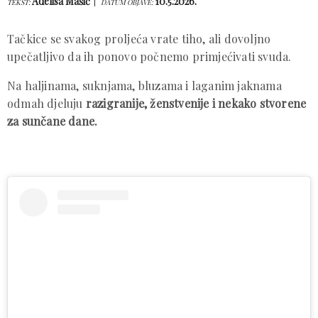
Adelisa Mašić
10.5.2026.
TEKST:
DATUM OBJAVE:
Tačkice se svakog proljeća vrate tiho, ali dovoljno
upečatljivo da ih ponovo počnemo primjećivati svuda.
Na haljinama, suknjama, bluzama i laganim jaknama
odmah djeluju
razigranije, ženstvenije i nekako stvorene
za sunčane dane.