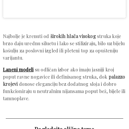
Najbolje je krenuti od
širokih hlača visokog
struka koje
brzo daju urednu siluetu i lako se stiliziraju, bilo uz bijelu
košulju za poslovni izgled ili pleteni top za opušteniju
varijantu.
Laneni modeli
su odličan izbor ako imaju jasniji kroj
poput ravne nogavice ili definisanog struka, dok
palazzo
krojevi
donose eleganciju bez dodatnog sloja i dobro
funkcioniraju u neutralnim nijansama poput bež, bijele ili
tamnoplave.