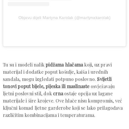
Objavu dijeli Martyna Karolak (@martynakarolak)
Tu su i modeli nalik
pidžama hlačama
koji, uz pravi
materijal i dodatke poput košulje, kaiša i urednih
sandala, mogu izgledati potpuno poslovno.
Svijetli
tonovi poput bijele, pijeska ili maslinaste
osvježavaju
ljetni poslovni stil, dok
crna
ostaje opcija uz lagane
materijale i šire krojeve. Ove hlače nisu kompromis, već
ključni komad ljetne garderobe koji se lako prilagođava
različitim kombinacijama i temperaturama.