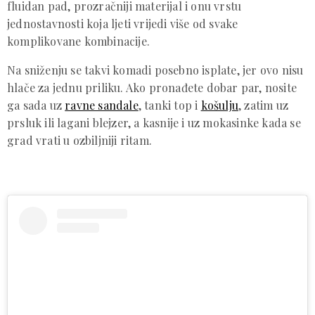
fluidan pad, prozračniji materijal i onu vrstu
jednostavnosti koja ljeti vrijedi više od svake
komplikovane kombinacije.
Na sniženju se takvi komadi posebno isplate, jer ovo nisu
hlače za jednu priliku. Ako pronađete dobar par, nosite
ga sada uz
ravne sandale
, tanki top i
košulju
, zatim uz
prsluk ili lagani blejzer, a kasnije i uz mokasinke kada se
grad vrati u ozbiljniji ritam.