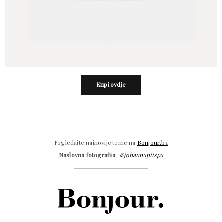
Kupi ovdje
Pogledajte najnovije teme na
Bonjour.ba
Naslovna fotografija
:
@johannapiispa