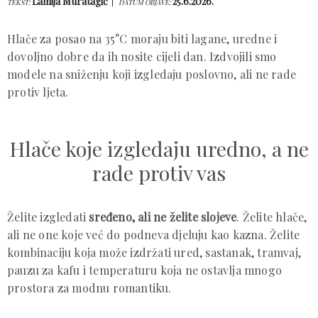
Lamija Muratagić
25.6.2026.
TEKST:
DATUM OBJAVE:
Hlače za posao na 35°C moraju biti lagane, uredne i
dovoljno dobre da ih nosite cijeli dan. Izdvojili smo
modele na sniženju koji izgledaju poslovno, ali ne rade
protiv ljeta.
Hlače koje izgledaju uredno, a ne
rade protiv vas
Želite izgledati
sređeno, ali ne želite slojeve
. Želite hlače,
ali ne one koje već do podneva djeluju kao kazna. Želite
kombinaciju koja može izdržati ured, sastanak, tramvaj,
pauzu za kafu i temperaturu koja ne ostavlja mnogo
prostora za modnu romantiku.