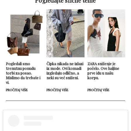
Pogledajte slične teme
Pogledali smo
Čipka nikada ne izlazi
ZARA sniženje je
trenutnu ponudu
iz mode. Ovi komadi
počelo. Ove haljine
torbi za posao.
izgledaju odlično, a
prve idu u našu
Mislimo da trebate i
neki su već sniženi.
korpu.
vi.
PROČITAJ VIŠE
PROČITAJ VIŠE
PROČITAJ VIŠE