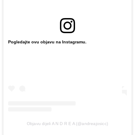
Pogledajte ovu objavu na Instagramu.
Objavu dijeli A N D R E A (@andreajosicc)