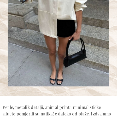
Perle, metalik detalji, animal print i minimalističke
siluete pomjerili su natikače daleko od plaže. Izdvajamo