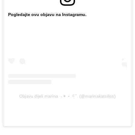
Pogledajte ovu objavu na Instagramu.
Objavu dijeli marina ·˖✶ ⋆.✧̣̇˚. (@marinakatsiliss)