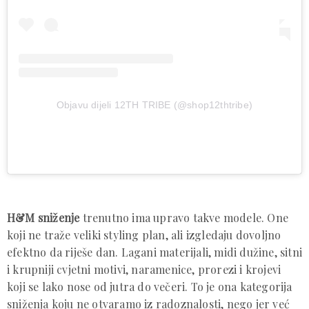
Objavu dijeli 12TH TRIBE (@shop12thtribe)
H&M sniženje
trenutno ima upravo takve modele. One
koji ne traže veliki styling plan, ali izgledaju dovoljno
efektno da riješe dan. Lagani materijali, midi dužine, sitni
i krupniji cvjetni motivi, naramenice, prorezi i krojevi
koji se lako nose od jutra do večeri. To je ona kategorija
sniženja koju ne otvaramo iz radoznalosti, nego jer već