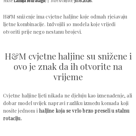
Lamija Muratagić
30.6.2026.
TEKST:
DATUM OBJAVE:
H&M sniženje ima cvjetne haljine koje odmah rješavaju
ljetne kombinacije. Izdvojili 10 modela koje vrijedi
otvoriti prije nego nestanu brojevi.
H&M cvjetne haljine su snižene i
ovo je znak da ih otvorite na
vrijeme
Cvjetne haljine ljeti nikada ne djeluju kao iznenađenje, ali
dobar model uvijek napravi razliku između komada koji
nosite jednom i
haljine koja se vrlo brzo preseli u stalnu
rotaciju.