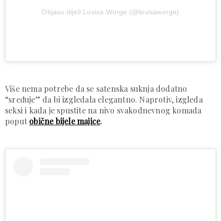
Objavu dijeli Lovisa Worge (@lovisaworge)
Više nema potrebe da se satenska suknja dodatno
“sređuje” da bi izgledala elegantno. Naprotiv, izgleda
seksi i kada je spustite na nivo svakodnevnog komada
poput
obične bijele majice
.