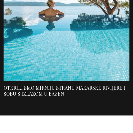
LJETO ANJE KRALJEVIĆ
7 ZARA SMEĐIH HALJINA
STALO JE U TRI GRADA I
KOJE IZGLEDAJU SKUPLJE
TRI BEAUTY KORAKA
NEGO ŠTO KOŠTAJU. NE
ČEKAMO JESEN.