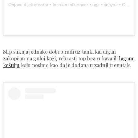
Objavu dijeli creator • fashion influencer • ugc • визуал • Ставрополь (@marukochetkova)
Slip suknja jednako dobro radi uz tanki kardigan
zakopčan na goloj koži, rebrasti top bez rukava ili
laganu
košulju
koju nosimo kao da je dodana u zadnji trenutak.