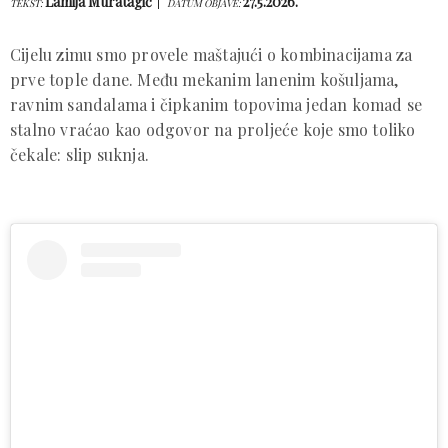
Lamija Muratagić
27.5.2026.
TEKST:
DATUM OBJAVE:
Cijelu zimu smo provele maštajući o kombinacijama za
prve tople dane. Među mekanim lanenim košuljama,
ravnim sandalama i čipkanim topovima jedan komad se
stalno vraćao kao odgovor na proljeće koje smo toliko
čekale: slip suknja.