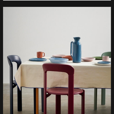
Kupi ovdje
Pogledajte najnovije teme na
Bonjour.ba
Naslovna fotografija:
@ingridedvinsen