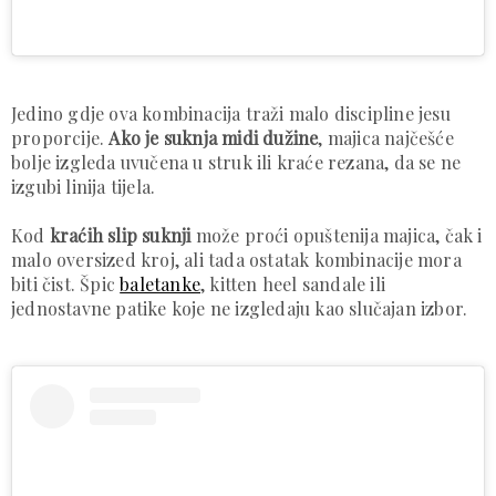
Jedino gdje ova kombinacija traži malo discipline jesu
proporcije.
Ako je suknja midi dužine
, majica najčešće
bolje izgleda uvučena u struk ili kraće rezana, da se ne
izgubi linija tijela.
Kod
kraćih slip suknji
može proći opuštenija majica, čak i
malo oversized kroj, ali tada ostatak kombinacije mora
biti čist. Špic
baletanke
, kitten heel sandale ili
jednostavne patike koje ne izgledaju kao slučajan izbor.