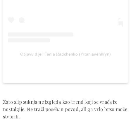
Objavu dijeli Tania Radchenko (@taniavenhryn)
Zato slip suknja ne izgleda kao trend koji se vraća iz
nostalgije. Ne traži poseban povod, ali ga vrlo brzo može
stvoriti.