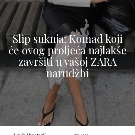
Slip suknja: Komad koji
će ovog proljeća najlakše
završiti u vašoj ZARA
narudžbi