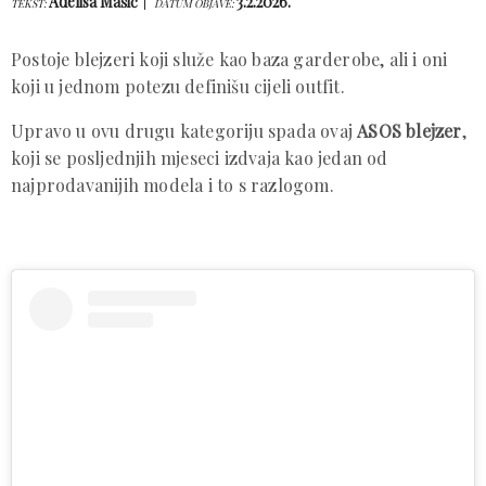
Adelisa Mašić
3.2.2026.
TEKST:
DATUM OBJAVE:
Postoje blejzeri koji služe kao baza garderobe, ali i oni
koji u jednom potezu definišu cijeli outfit.
Upravo u ovu drugu kategoriju spada ovaj
ASOS blejzer
,
koji se posljednjih mjeseci izdvaja kao jedan od
najprodavanijih modela i to s razlogom.