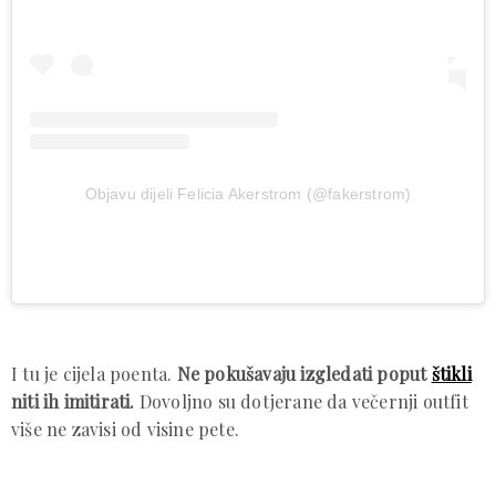
Objavu dijeli Felicia Akerstrom (@fakerstrom)
I tu je cijela poenta.
Ne pokušavaju izgledati poput
štikli
niti ih imitirati.
Dovoljno su dotjerane da večernji outfit
više ne zavisi od visine pete.