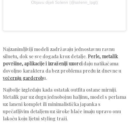
Objavu dijeli Solenn (@solenn_lpgt)
Najzanimljiviji modeli zadržavaju jednostavnu ravnu
siluetu, dok se sve događa kroz detalje.
Perle, metalik
površine, aplikacije i izraženiji uzorci
daju natikačama
dovoljno karaktera da bez problema pređu iz dnevne u
večernju garderob
u.
Najbolje izgledaju kada ostatak outfita ostane mirniji.
Metalik par uz dugu jednobojnu haljinu, model s perlama
uz laneni komplet ili minimalistička japanka s
upečatljivim detaljem uz široke hlače imaju upravo onu
lakoću koju ljetni styling traži.