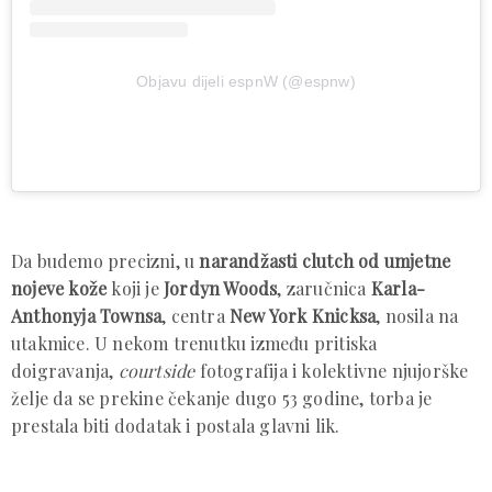
Objavu dijeli espnW (@espnw)
Da budemo precizni, u
narandžasti clutch od umjetne
nojeve kože
koji je
Jordyn Woods
, zaručnica
Karla-
Anthonyja Townsa
, centra
New York Knicksa
, nosila na
utakmice. U nekom trenutku između pritiska
doigravanja,
courtside
fotografija i kolektivne njujorške
želje da se prekine čekanje dugo 53 godine, torba je
prestala biti dodatak i postala glavni lik.