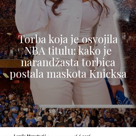
Torba koja je osvojila
NBA titulu: kako je
narandžasta torbica
postala maskota Knicksa