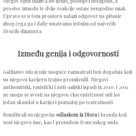
Njegov opus izaziva divljenje, postupci nelagodu, a
prostor između te dvije reakcije ostaje neugodno uzak.
Upravo se u tom prostoru nalazi odgovor na pitanje
zbog čega ga i dalje smatramo jednim od najvećih
živućih dizajnera.
Između genija i odgovornosti
Gallianov uticaj nije moguće razmatrati bez događaja koji
su njegovu karijeru trajno promijenili. Njegovi
antisemitski, rasistički i anti-azijski ispadi iz 2010. i 2011.
ne mogu se svesti na njegovu ekscentričnost niti još
jedan skandal u karijeri poznatoj po teatralnosti.
Rezultirali su njegovim
odlaskom iz Diora
i brenda koji
nosi njegovo ime, kao i presudom francuskog suda.