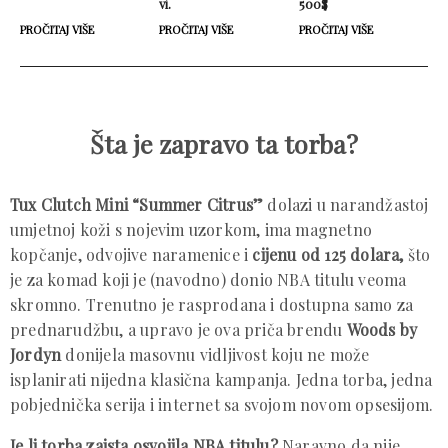
vi.
500$
PROČITAJ VIŠE
PROČITAJ VIŠE
PROČITAJ VIŠE
Šta je zapravo ta torba?
Tux Clutch Mini “Summer Citrus”
dolazi u narandžastoj
umjetnoj koži s nojevim uzorkom, ima magnetno
kopčanje, odvojive naramenice i
cijenu od 125 dolara,
što
je za komad koji je (navodno) donio NBA titulu veoma
skromno. Trenutno je rasprodana i dostupna samo za
prednarudžbu, a upravo je ova priča brendu
Woods by
Jordyn
donijela masovnu vidljivost koju ne može
isplanirati nijedna klasična kampanja. Jedna torba, jedna
pobjednička serija i internet sa svojom novom opsesijom.
Je li torba zaista osvojila NBA titulu?
Naravno da nije.