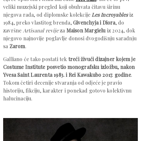
veliki muzejski pregled koji obuhvata čitavu širinu
njegova rada, od diplomske kolekcije
Les Incroyables
iz
1984, preko vlastitog brenda,
Givenchyja i Diora
, do
završne
Artisanal revije
za
Maison Margielu
iz 2024, dok
njegovo najnovije poglavlje donosi dvogodišnju saradnju
sa
Zarom
.
Galliano će tako postati tek
treći živući dizajner kojem je
Costume Institute posvetio monografsku izložbu, nakon
Yvesa Saint Laurenta 1983. i Rei Kawakubo 2017. godine
.
Tokom četiri decenije stvaranja od odjeće je pravio
historiju, fikciju, karakter i ponekad gotovo kolektivnu
halucinaciju.