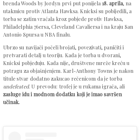
brenda Woods by Jordyn prvi put ponijela
18. aprila
, na
utakmicu protiv Atlanta Hawksa. Knicksi su pobijedili, a
torba se zatim vraćala kroz pobjede protiv Hawksa,
Philadelphia 76ersa, Cleveland Cavaliersa i na kraju San
Antonio Spursa u NBA finalu.
Ubrzo su navijači počeli brojati, povezivati, paničiti i
pretvarati detalj u teoriju. Kada je torba u dvorani,
Knicksi pobjeđuju. Kada nije, društvene mreže kreću u
potragu za objašnjenjem. Karl-Anthony Towns je nakon
titule stvar dodatno zakucao rečenicom da je torba
undefeated
. U prevodu: trofej je u rukama igrača, ali
zasluge idu i modnom dodatku koji je imao savršen
učinak.