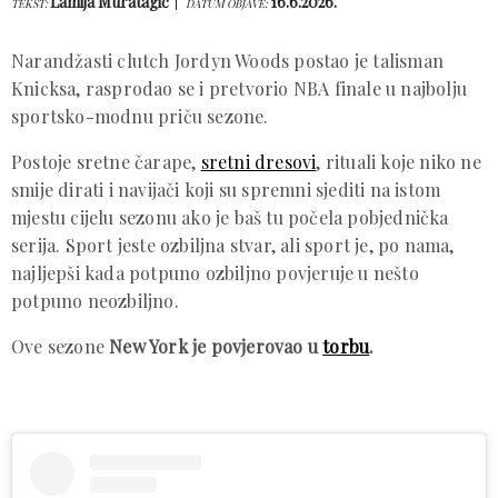
Lamija Muratagić
16.6.2026.
TEKST:
DATUM OBJAVE:
Narandžasti clutch Jordyn Woods postao je talisman
Knicksa, rasprodao se i pretvorio NBA finale u najbolju
sportsko-modnu priču sezone.
Postoje sretne čarape,
sretni dresovi
, rituali koje niko ne
smije dirati i navijači koji su spremni sjediti na istom
mjestu cijelu sezonu ako je baš tu počela pobjednička
serija. Sport jeste ozbiljna stvar, ali sport je, po nama,
najljepši kada potpuno ozbiljno povjeruje u nešto
potpuno neozbiljno.
Ove sezone
New York je povjerovao u
torbu
.