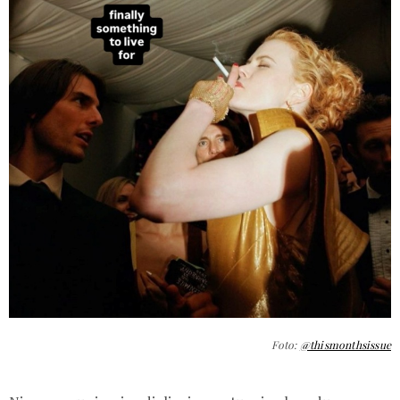
Foto:
@thismonthsissue