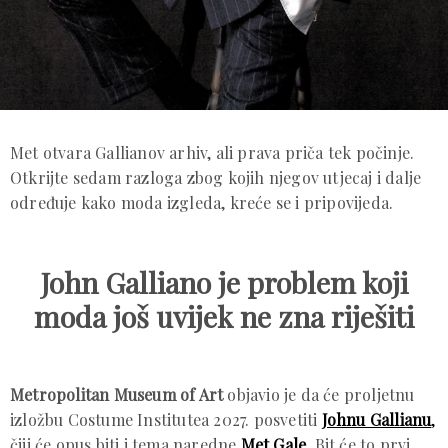
Met otvara Gallianov arhiv, ali prava priča tek počinje.
Otkrijte sedam razloga zbog kojih njegov utjecaj i dalje
određuje kako moda izgleda, kreće se i pripovijeda.
John Galliano je problem koji
moda još uvijek ne zna riješiti
Metropolitan Museum of Art
objavio je da će proljetnu
izložbu Costume Institutea 2027. posvetiti
Johnu Gallianu
,
čiji će opus biti i tema naredne
Met Gale
. Bit će to prvi