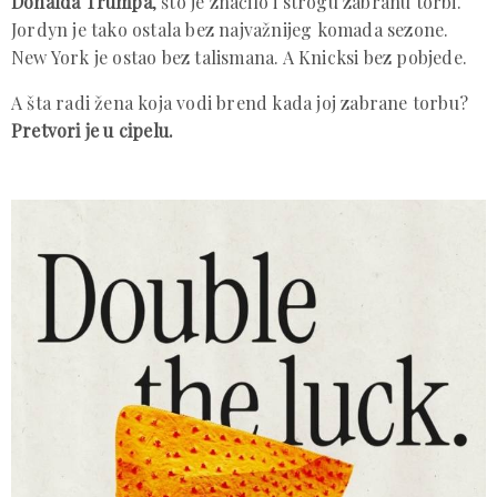
Donalda Trumpa
, što je značilo i strogu zabranu torbi.
Jordyn je tako ostala bez najvažnijeg komada sezone.
New York je ostao bez talismana. A Knicksi bez pobjede.
A šta radi žena koja vodi brend kada joj zabrane torbu?
Pretvori je u cipelu.