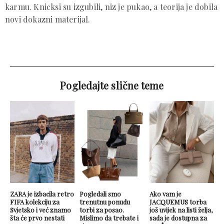
karmu. Knicksi su izgubili, niz je pukao, a teorija je dobila
novi dokazni materijal.
Pogledajte slične teme
ZARA je izbacila retro
Pogledali smo
Ako vam je
FIFA kolekciju za
trenutnu ponudu
JACQUEMUS torba
Svjetsko i već znamo
torbi za posao.
još uvijek na listi želja,
šta će prvo nestati
Mislimo da trebate i
sada je dostupna za