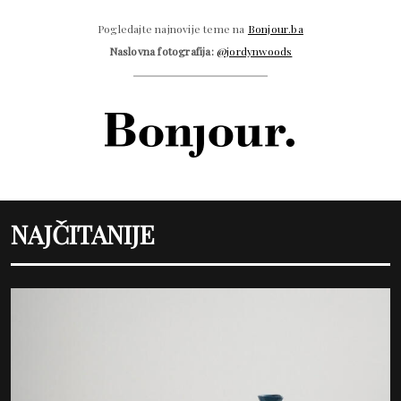
Pogledajte najnovije teme na
Bonjour.ba
Naslovna fotografija:
@jordynwoods
NAJČITANIJE