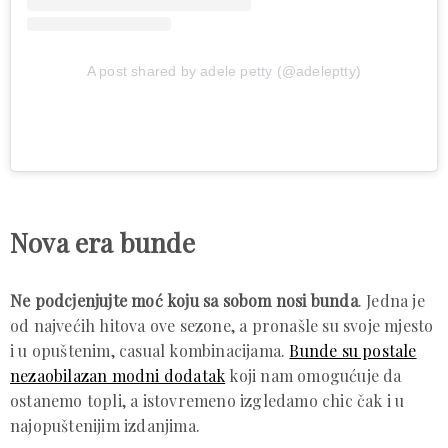
A post shared by adele petty (@adeleptty)
Nova era bunde
Ne podcjenjujte moć koju sa sobom nosi bunda
. Jedna je
od najvećih hitova ove sezone, a pronašle su svoje mjesto
i u opuštenim, casual kombinacijama.
Bunde su postale
nezaobilazan modni dodatak
koji nam omogućuje da
ostanemo topli, a istovremeno izgledamo chic čak i u
najopuštenijim izdanjima.