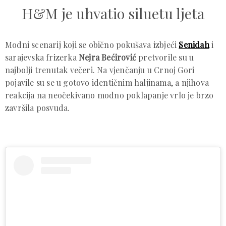
H&M je uhvatio siluetu ljeta
Modni scenarij koji se obično pokušava izbjeći
Senidah
i
sarajevska frizerka
Nejra Bećirović
pretvorile su u
najbolji trenutak večeri. Na vjenčanju u Crnoj Gori
pojavile su se u gotovo identičnim haljinama, a njihova
reakcija na neočekivano modno poklapanje vrlo je brzo
završila posvuda.