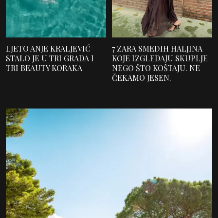
LJETO ANJE KRALJEVIĆ
7 ZARA SMEĐIH HALJINA
STALO JE U TRI GRADA I
KOJE IZGLEDAJU SKUPLJE
TRI BEAUTY KORAKA
NEGO ŠTO KOŠTAJU. NE
ČEKAMO JESEN.