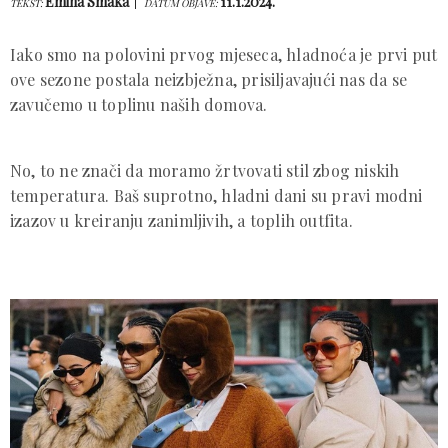
Emina Smaka
11.1.2024.
TEKST:
DATUM OBJAVE:
Iako smo na polovini prvog mjeseca, hladnoća je prvi put
ove sezone postala neizbježna, prisiljavajući nas da se
zavučemo u toplinu naših domova.
No, to ne znači da moramo žrtvovati stil zbog niskih
temperatura. Baš suprotno, hladni dani su pravi modni
izazov u kreiranju zanimljivih, a toplih outfita.