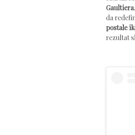
Gaultiera
da redef
postale i
rezultat s