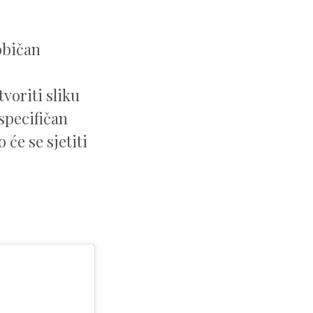
običan
voriti sliku
specifičan
će se sjetiti