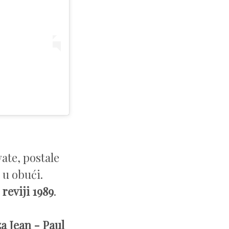
ate, postale
 u obući.
reviji 1989
.
a Jean - Paul