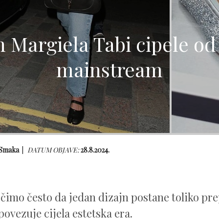
 Margiela Tabi cipele od
mainstream
 Smaka
DATUM OBJAVE:
28.8.2024.
čimo često da jedan dizajn postane toliko pre
povezuje cijela estetska era.