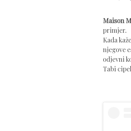
Maison Ma
primjer.
Kada kaže
njegove e
odjevni k
Tabi cipe