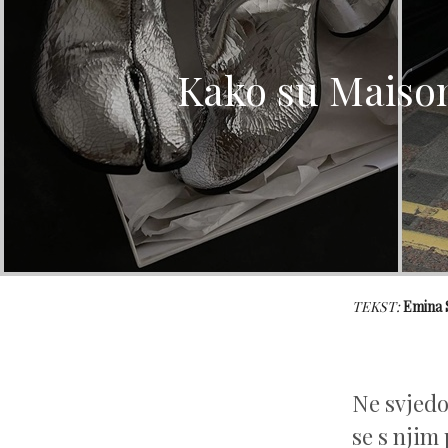
Kako su Maison
TEKST:
Emina
Ne svjedo
se s njim 