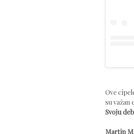
Ove cipel
su važan e
Svoju deb
Martin Ma