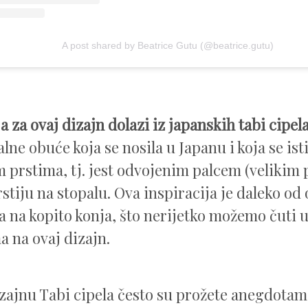
A post shared by Beatrice Gutu (@beatrice.gutu)
a za ovaj dizajn dolazi iz japanskih tabi cipel
lne obuće koja se nosila u Japanu i koja se ist
 prstima, tj. jest odvojenim palcem (velikim
stiju na stopalu. Ova inspiracija je daleko od 
ja na kopito konja, što nerijetko možemo čuti
a na ovaj dizajn.
izajnu Tabi cipela često su prožete anegdota