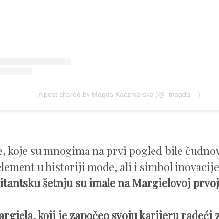
A post shared by Magda Kaczmarska (@_magda__)
e, koje su mnogima na prvi pogled bile čudnov
lement u historiji mode, ali i simbol inovacije
itantsku šetnju su imale na Margielovoj prvoj 
rgiela, koji je započeo svoju karijeru radeći z