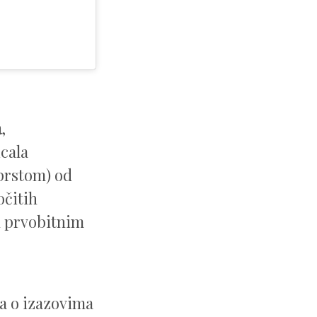
a
,
icala
 prstom) od
očitih
 u prvobitnim
ma o izazovima