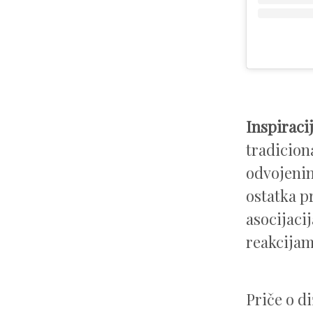
Inspiracij
tradiciona
odvojenim
ostatka pr
asocijaci
reakcijam
Priče o d