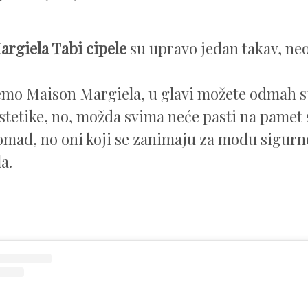
rgiela Tabi cipele
su upravo jedan takav, ne
mo Maison Margiela, u glavi možete odmah st
stetike, no, možda svima neće pasti na pamet 
omad, no oni koji se zanimaju za modu sigurno 
la.