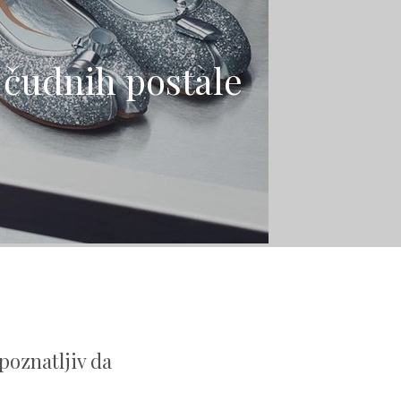
 čudnih postale
poznatljiv da