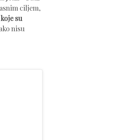
jasnim ciljem,
 koje su
kako nisu