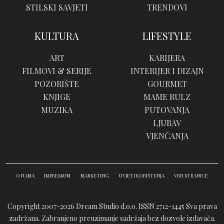
STILSKI SAVJETI
TRENDOVI
KULTURA
LIFESTYLE
ART
KARIJERA
FILMOVI & SERIJE
INTERIJER I DIZAJN
POZORIŠTE
GOURMET
KNJIGE
MAME RULZ
MUZIKA
PUTOVANJA
LJUBAV
VJENČANJA
O NAMA
IMPRESSUM
MARKETING
UVJETI KORIŠTENJA
VRH STRANICE
Copyright 2007-2026 Dream Studio d.o.o. ISSN 2712-1445
Sva prava
zadržana. Zabranjeno preuzimanje sadržaja bez dozvole izdavača.