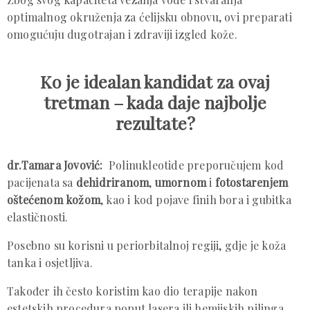
optimalnog okruženja za ćelijsku obnovu, ovi preparati
omogućuju dugotrajan i zdraviji izgled kože.
Ko je idealan kandidat za ovaj
tretman – kada daje najbolje
rezultate?
dr.Tamara Jovović:
Polinukleotide preporučujem kod
pacijenata sa
dehidriranom
,
umornom
i
fotostarenjem
oštećenom kožom
, kao i kod pojave finih bora i gubitka
elastičnosti.
Posebno su korisni u periorbitalnoj regiji, gdje je koža
tanka i osjetljiva.
Također ih često koristim kao dio terapije nakon
estetskih procedura poput lasera ili hemijskih pilinga,