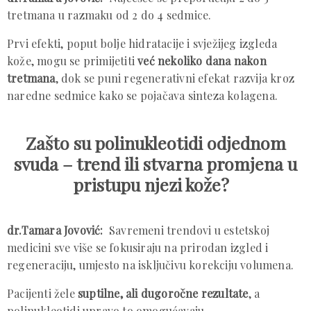
tretmana u razmaku od 2 do 4 sedmice.
Prvi efekti, poput bolje hidratacije i svježijeg izgleda
kože, mogu se primijetiti
već nekoliko dana nakon
tretmana
, dok se puni regenerativni efekat razvija kroz
naredne sedmice kako se pojačava sinteza kolagena.
Zašto su polinukleotidi odjednom
svuda – trend ili stvarna promjena u
pristupu njezi kože?
dr.Tamara Jovović:
Savremeni trendovi u estetskoj
medicini sve više se fokusiraju na prirodan izgled i
regeneraciju, umjesto na isključivu korekciju volumena.
Pacijenti žele
suptilne, ali dugoročne rezultate
, a
polinukleotidi upravo to omogućavaju.