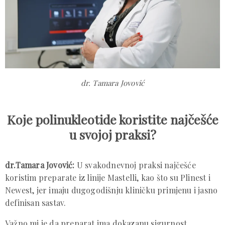
dr. Tamara Jovović
Koje polinukleotide koristite najčešće
u svojoj praksi?
dr.Tamara Jovović:
U svakodnevnoj praksi najčešće
koristim preparate iz linije Mastelli, kao što su Plinest i
Newest, jer imaju dugogodišnju kliničku primjenu i jasno
definisan sastav.
Važno mi je da preparat ima dokazanu sigurnost,