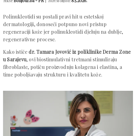
Bonjour.ba - PR
8.5.2026.
TEKST:
DATUM OBJAVE:
Polinukleotidi su postali pravi hit u estetskoj
dermatologiji, donoseći potpuno novi pristup
regeneraciji kože jer polinukleotidi djeluju na dublje,
regenerativne procese.
Kako ističe
dr. Tamara Jovović iz poliklinike Derma Zone
u Sarajevu
, ovi biostimulativni tretmani stimuliraju
fibroblaste, potiču proizvodnju kolagena i elastina, a
time poboljšavaju strukturu i kvalitetu kože.