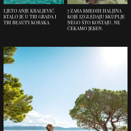
LJETO ANJE KRALJEVIĆ
7 ZARA SMEĐIH HALJINA
STALO JE U TRI GRADA I
KOJE IZGLEDAJU SKUPLJE
TRI BEAUTY KORAKA
NEGO ŠTO KOŠTAJU. NE
ČEKAMO JESEN.