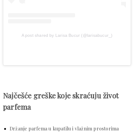
A post shared by Larisa Bucur (@larisabucur_)
Najčešće greške koje skraćuju život
parfema
Držanje parfema u kupatilu i vlažnim prostorima