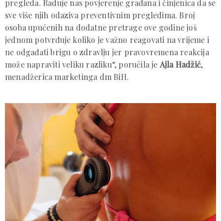
pregleda. Raduje nas povjerenje građana i činjenica da se
sve više njih odaziva preventivnim pregledima. Broj
osoba upućenih na dodatne pretrage ove godine još
jednom potvrđuje koliko je važno reagovati na vrijeme i
ne odgađati brigu o zdravlju jer pravovremena reakcija
može napraviti veliku razliku“, poručila je
Ajla Hadžić
,
menadžerica marketinga dm BiH.