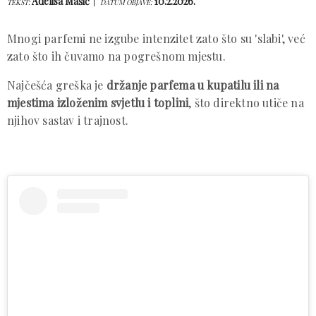
Adelisa Mašić
10.2.2026.
TEKST:
DATUM OBJAVE:
Mnogi parfemi ne izgube intenzitet zato što su 'slabi', već
zato što ih čuvamo na pogrešnom mjestu.
Najčešća greška je
držanje parfema u kupatilu ili na
mjestima izloženim svjetlu i toplini
, što direktno utiče na
njihov sastav i trajnost.