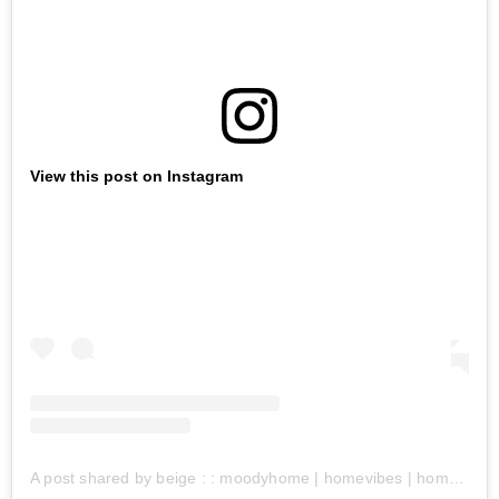
View this post on Instagram
A post shared by beige : : moodyhome | homevibes | homeaesthetic (@beige_beigemood)