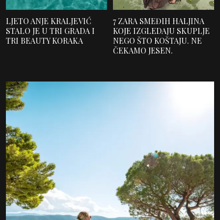
LJETO ANJE KRALJEVIĆ
7 ZARA SMEĐIH HALJINA
STALO JE U TRI GRADA I
KOJE IZGLEDAJU SKUPLJE
TRI BEAUTY KORAKA
NEGO ŠTO KOŠTAJU. NE
ČEKAMO JESEN.