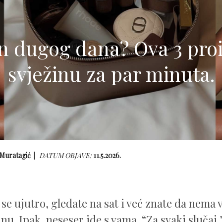
 dugog dana? Ova 3 proi
svježinu za par minuta.
 Muratagić
DATUM OBJAVE:
11.5.2026.
se ujutro, gledate na sat i već znate da nema
inu. Ipak, neseser ide s vama. “Za svaki slučaj