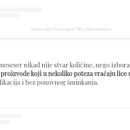
Objavu dijeli Kensington Tillo (@kensnation)
 neseser nikad nije stvar količine, nego izbora
proizvode koji u nekoliko poteza vraćaju lice
ikacija i bez ponovnog šminkanja.