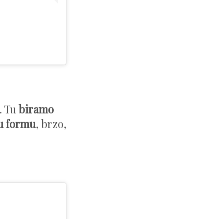
. Tu
biramo
 u formu
, brzo,