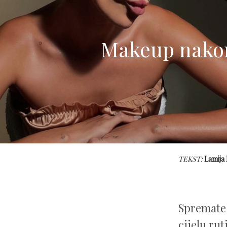
Makeup nakon
TEKST:
Lamija
Spremate 
cijelu rut