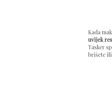
Kada mak
uvijek res
Tasker sp
brišete il