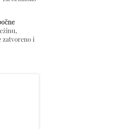
očne
ježinu,
e zatvoreno i