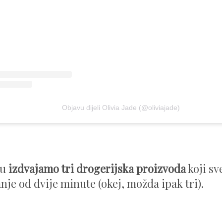
Objavu dijeli Olivia Jade (@oliviajade)
ku
izdvajamo tri drogerijska proizvoda
koji sv
nje od dvije minute (okej, možda ipak tri).