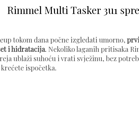
Rimmel Multi Tasker 3u1 spr
eup tokom dana počne izgledati umorno,
prvi
et i hidratacija
. Nekoliko laganih pritisaka R
reja ublaži suhoću i vrati svježinu, bez potreb
i krećete ispočetka.