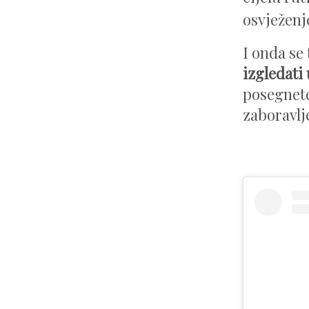
osvježenje
I onda se
izgledat
posegnete
zaboravl