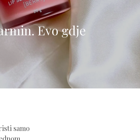
karmin. Evo gdje
risti samo
 jednom