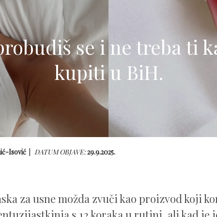
probudiš se i ne treba ti 
kupiti u BiH.
hić-Isović
DATUM OBJAVE:
29.9.2025.
ka za usne možda zvuči kao proizvod koji ko
ntuzijastkinja s 12 koraka u rutini, ali kad je