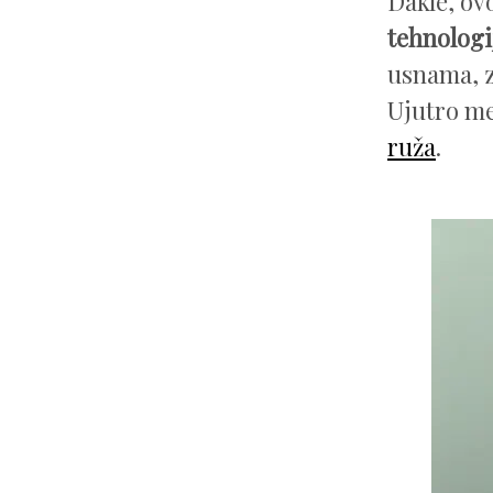
Dakle, ov
tehnologij
usnama, z
Ujutro me
ruža
.