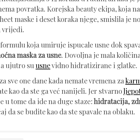
 nema povratka. Korejska beauty ekipa, koja na
heet maske i deset koraka njege, smislila je nov
 vrijedi.
 formulu koja umiruje ispucale usne dok spava
oćna maska za usne
. Dovoljna je mala količina
 a ujutro su
usne
vidno hidratizirane i glatke.
za sve one dane kada nemate vremena za
kar
te kao da ste ga već nanijeli. Jer stvarno
ljepo
 je u tome da ide na duge staze:
hidratacija, zd
aj da se budite kao da ste spavale na oblaku.