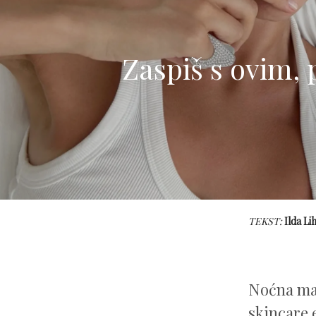
Zaspiš s ovim, 
TEKST:
Ilda Li
Noćna mas
skincare e