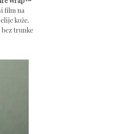
ure Wrap™
i film na
lije kože.
e bez trunke