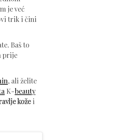
m je već
i trik i čini
te. Baš to
 prije
min
, ali želite
ta
K-
beauty
ravlje kože
i