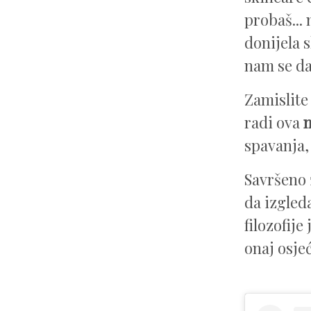
probaš...
donijela s
nam se da
Zamislite
radi ova
n
spavanja,
Savršeno 
da izgleda
filozofije
onaj osjeć