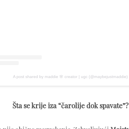
A post shared by maddie 🌸 creator | ugc (@maybejustmaddie)
Šta se krije iza “čarolije dok spavate”?