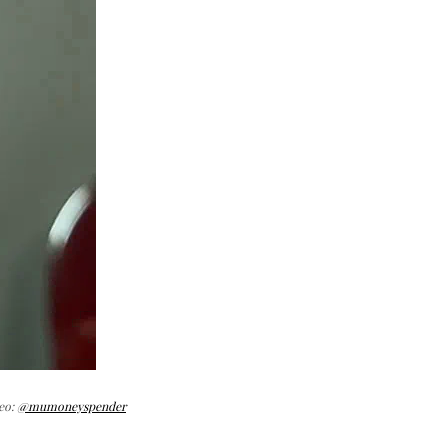
eo:
@mumoneyspender