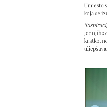
Umjesto s
koja se i
‘Inspiracij
jer njiho
kratko, n
uljepšava