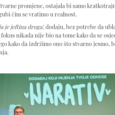
tvarne promjene, ostajala bi samo kratkotrajn
zgubi čim se vratimo u realnost.
a je jeftina droga’,
dodaju, bez potrebe da ubl
v fokus nikada nije bio na tome kako da se osj
ego kako da izdržimo ono što stvarno jesmo, b
nja.