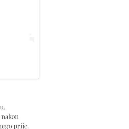
žu,
i nakon
nego prije.