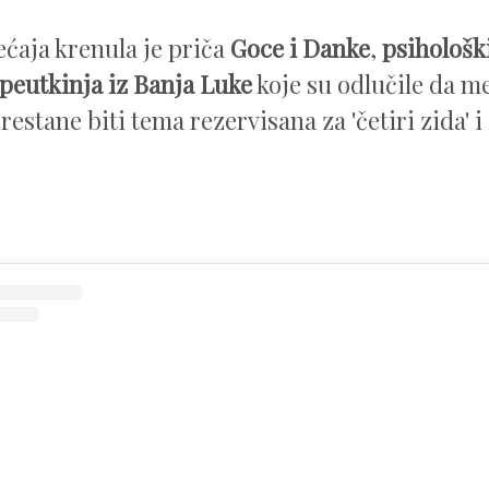
ećaja krenula je priča
Goce i Danke
,
psihološki
peutkinja iz Banja Luke
koje su odlučile da m
restane biti tema rezervisana za 'četiri zida' i