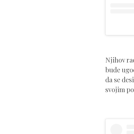
Njihov ra
bude ugod
da se desi
svojim p