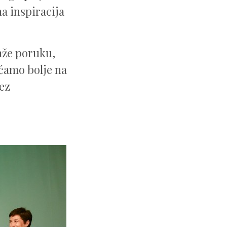
a inspiracija
aže poruku,
ećamo bolje na
ez