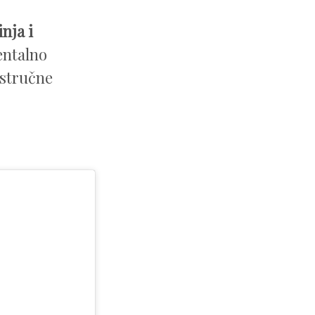
nja i
entalno
 stručne