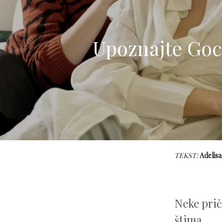
Upoznajte Gocu
TEKST:
Adelisa
Neke prič
štima.