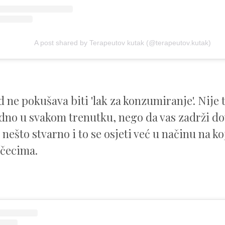
A post shared by Terapeutov kutak (@terapeutov.kutak)
d ne pokušava biti 'lak za konzumiranje'. Nije
no u svakom trenutku, nego da vas zadrži d
 nešto stvarno i to se osjeti već u načinu na ko
očecima.