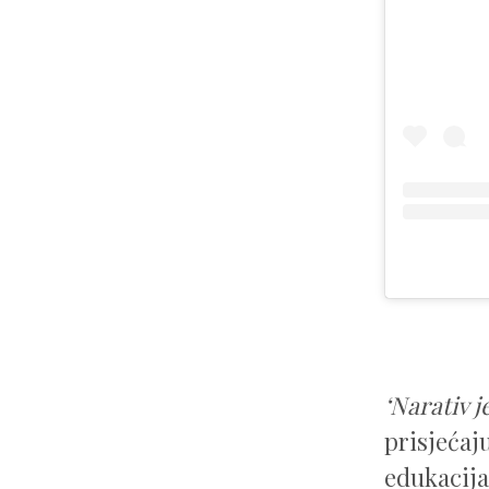
‘Narativ 
prisjećaj
edukacija