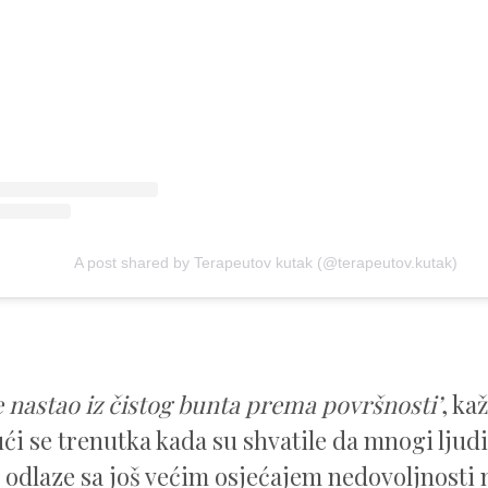
A post shared by Terapeutov kutak (@terapeutov.kutak)
je nastao iz čistog bunta prema površnosti’
, ka
ući se trenutka kada su shvatile da mnogi ljud
 odlaze sa još većim osjećajem nedovoljnosti 