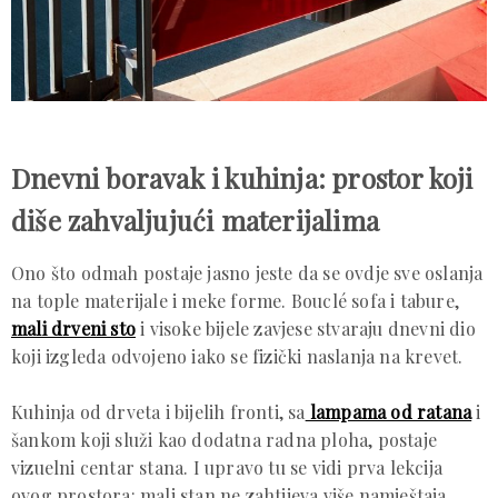
Dnevni boravak i kuhinja: prostor koji
diše zahvaljujući materijalima
Ono što odmah postaje jasno jeste da se ovdje sve oslanja
na tople materijale i meke forme. Bouclé sofa i tabure,
mali drveni sto
i visoke bijele zavjese stvaraju dnevni dio
koji izgleda odvojeno iako se fizički naslanja na krevet.
Kuhinja od drveta i bijelih fronti, sa
lampama od ratana
i
šankom koji služi kao dodatna radna ploha, postaje
vizuelni centar stana. I upravo tu se vidi prva lekcija
ovog prostora: mali stan ne zahtijeva više namještaja