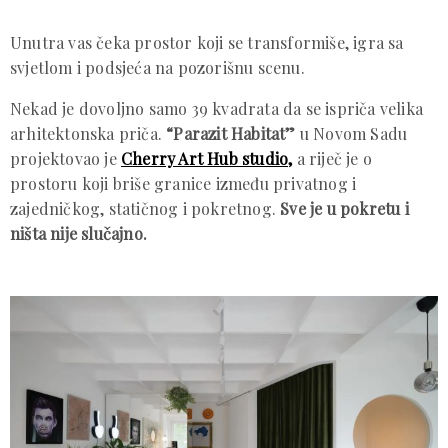
Unutra vas čeka prostor koji se transformiše, igra sa
svjetlom i podsjeća na pozorišnu scenu.
Nekad je dovoljno samo 39 kvadrata da se ispriča velika
arhitektonska priča.
“Parazit Habitat”
u Novom Sadu
projektovao je
Cherry Art Hub studio,
a riječ je o
prostoru koji briše granice između privatnog i
zajedničkog, statičnog i pokretnog.
Sve je u pokretu i
ništa nije slučajno.