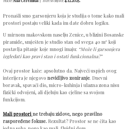
Ada Ćeremida
4.12.2025.
TEKST:
DATUM OBJAVE:
Pronašli smo garsonjeru koja je studija o tome kako mali
prostori postaju veliki kada im date dobru logiku.
U mirnom makovskom naselju Zenice, u blizini Bosanske
piramide, smješten je studio stan od svega 40 m² koji
postavlja pitanje koje mnogi imaju:
“Može li garsonjera
izgledati kao pravi stan i ostati funkcionalna?”
Ovaj prostor kaže: apsolutno da. Najveći uspjeh ovog
interijera je njegovo
nevidljivo zoniranje
. Dnevni
boravak, spavaći dio, micro-kuhinja i ulazna zona nisu
fizički odvojeni, ali djeluju kao cjeline sa svojom
funkcijom.
Mali prostori
ne trebaju zidove, nego pravilno
raspoređene fokuse.
Rezultat? Prostor se ne čita kao
jedna soba, nego kao mali, fluidni dom.