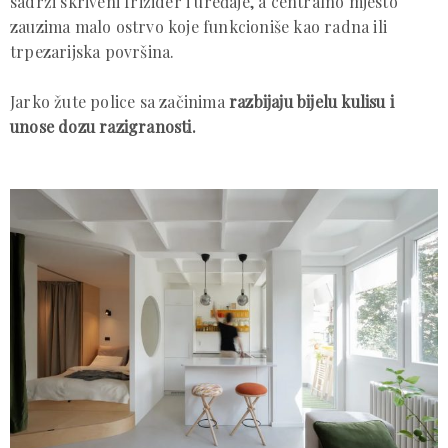
sadrži skriveni frižider i uređaje, a centralno mjesto
zauzima malo ostrvo koje funkcioniše kao radna ili
trpezarijska površina.
Jarko žute police sa začinima
razbijaju bijelu kulisu i
unose dozu razigranosti.