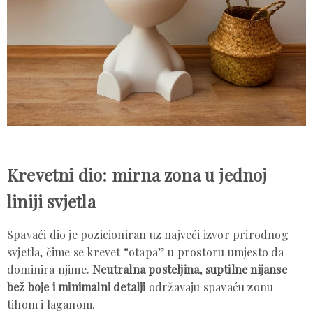
Krevetni dio: mirna zona u jednoj
liniji svjetla
Spavaći dio je pozicioniran uz najveći izvor prirodnog
svjetla, čime se krevet “otapa” u prostoru umjesto da
dominira njime.
Neutralna posteljina, suptilne nijanse
bež boje i minimalni detalji
održavaju spavaću zonu
tihom i laganom.