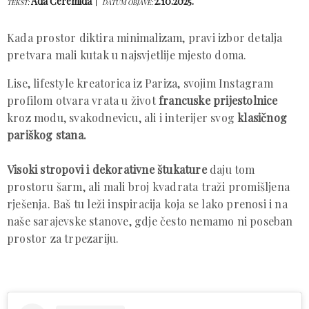
Ada Ćeremida
2.10.2025.
TEKST:
DATUM OBJAVE:
Kada prostor diktira minimalizam, pravi izbor detalja
pretvara mali kutak u najsvjetlije mjesto doma.
Lise, lifestyle kreatorica iz Pariza, svojim Instagram
profilom otvara vrata u život
francuske prijestolnice
kroz modu, svakodnevicu, ali i interijer svog
klasičnog
pariškog stana.
Visoki stropovi i dekorativne štukature
daju tom
prostoru šarm, ali mali broj kvadrata traži promišljena
rješenja. Baš tu leži inspiracija koja se lako prenosi i na
naše sarajevske stanove, gdje često nemamo ni poseban
prostor za trpezariju.