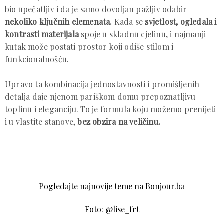
bio upečatljiv i da je samo dovoljan pažljiv odabir
nekoliko ključnih elemenata.
Kada se
svjetlost, ogledala i
kontrasti materijala
spoje u skladnu cjelinu, i najmanji
kutak može postati prostor koji odiše stilom i
funkcionalnošću.
Upravo ta kombinacija jednostavnosti i promišljenih
detalja daje njenom pariškom domu prepoznatljivu
toplinu i eleganciju. To je formula koju možemo prenijeti
i u vlastite stanove,
bez obzira na veličinu.
Pogledajte najnovije teme na
Bonjour.ba
Foto:
@lise_frt