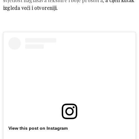
svjetlost naglašava teksture i boje prostora,
a cijeli kutak
izgleda veći i otvoreniji.
View this post on Instagram