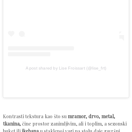
A post shared by Lise Froissart (@lise_frt)
Kontrasti tekstura kao što su
mramor, drvo, metal,
tkanina,
čine prostor zanimljivim, ali i toplim, a sezonski
buket ili
ikebana
u staklenoj vazi na stolu daje završni,