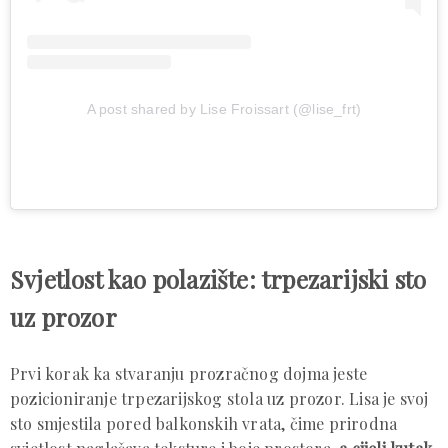
A post shared by Lise Froissart (@lise_frt)
Svjetlost kao polazište: trpezarijski sto
uz prozor
Prvi korak ka stvaranju prozračnog dojma jeste
pozicioniranje trpezarijskog stola uz prozor. Lisa je svoj
sto smjestila pored balkonskih vrata, čime prirodna