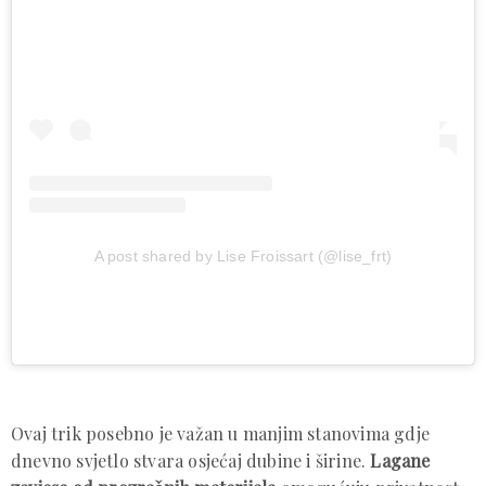
A post shared by Lise Froissart (@lise_frt)
Ovaj trik posebno je važan u manjim stanovima gdje
dnevno svjetlo stvara osjećaj dubine i širine.
Lagane