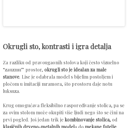
Okrugli sto, kontrasti i igra detalja
Za razliku od pravougaonih stolova koji često vizuelno
“zauzmu” prostor,
okrugli sto je idealan za male
stanove
. Lise je odabrala model s bijelim postoljem i
pločom u imitaciji mramora, što prostoru daje notu
luksuza.
Krug omogućava fleksibilno raspoređivanje stolica, pa se
za ovim stolom može okupiti više ljudi nego što se čini na
prvi pogled. Još jedan trik je
kombinovanje stolica,
od
klasičnih drveno-metalnih model
a do
mekane fotelje