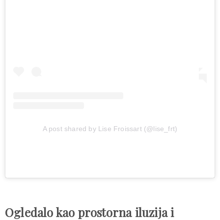
A post shared by Lise Froissart (@lise_frt)
Ogledalo kao prostorna iluzija i