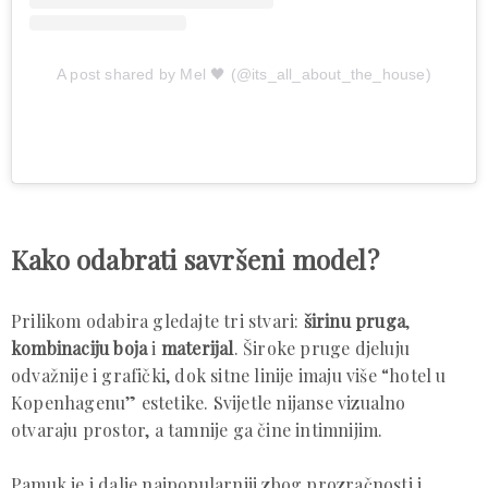
A post shared by Mel 🖤 (@its_all_about_the_house)
Kako odabrati savršeni model?
Prilikom odabira gledajte tri stvari:
širinu pruga
,
kombinaciju boja
i
materijal
. Široke pruge djeluju
odvažnije i grafički, dok sitne linije imaju više “hotel u
Kopenhagenu” estetike. Svijetle nijanse vizualno
otvaraju prostor, a tamnije ga čine intimnijim.
Pamuk je i dalje najpopularniji zbog prozračnosti i