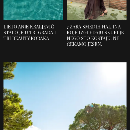
LJETO ANJE KRALJEVIĆ
7 ZARA SMEĐIH HALJINA
STALO JE U TRI GRADA I
KOJE IZGLEDAJU SKUPLJE
TRI BEAUTY KORAKA
NEGO ŠTO KOŠTAJU. NE
ČEKAMO JESEN.