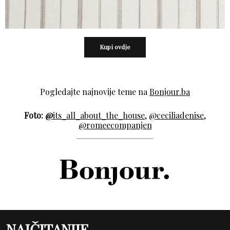
Kupi ovdje
Pogledajte najnovije teme na
Bonjour.ba
Foto:
@
its_all_about_the_house,
@ceciliadenise
,
@romeecompanjen
NAJČITANIJE