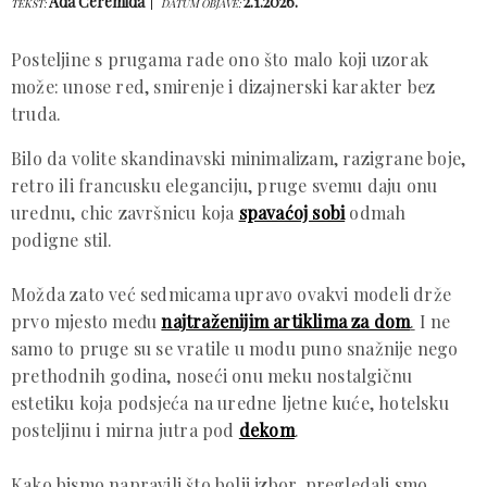
Ada Ćeremida
2.1.2026.
TEKST:
DATUM OBJAVE:
Posteljine s prugama rade ono što malo koji uzorak
može: unose red, smirenje i dizajnerski karakter bez
truda.
Bilo da volite skandinavski minimalizam, razigrane boje,
retro ili francusku eleganciju, pruge svemu daju onu
urednu, chic završnicu koja
spavaćoj sobi
odmah
podigne stil.
Možda zato već sedmicama upravo ovakvi modeli drže
prvo mjesto među
najtraženijim artiklima za dom
.
I ne
samo to pruge su se vratile u modu puno snažnije nego
prethodnih godina, noseći onu meku nostalgičnu
estetiku koja podsjeća na uredne ljetne kuće, hotelsku
posteljinu i mirna jutra pod
dekom
.
Kako bismo napravili što bolji izbor, pregledali smo