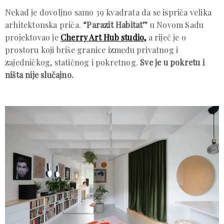
Nekad je dovoljno samo 39 kvadrata da se ispriča velika
arhitektonska priča.
“Parazit Habitat”
u Novom Sadu
projektovao je
Cherry Art Hub studio,
a riječ je o
prostoru koji briše granice između privatnog i
zajedničkog, statičnog i pokretnog.
Sve je u pokretu i
ništa nije slučajno.